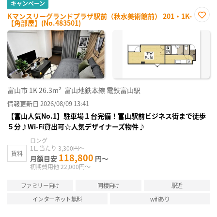
キャンペーン
Kマンスリーグランドプラザ駅前（秋水美術館前） 201・1K-
【角部屋】(No.483501)
お気
に入
り登
録
富山市
1K
26.3m²
富山地鉄本線 電鉄富山駅
情報更新日 2026/08/09 13:41
【富山人気No.1】駐車場１台完備！富山駅前ビジネス街まで徒歩
５分♪Wi-Fi貸出可☆人気デザイナーズ物件♪
ロング
1日当たり 3,300円～
賃料
118,800
月額目安
円～
初期費用他 22,000円～
ファミリー向け
同棲向け
駅近
インターネット無料
wifiあり