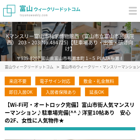
Kマンスリー富山市科学博物館西（富山市立富山市民病院
西） 203・203(No.484725)【駐車場あり・出張・研修向
け】
〒939-8207 富山県富山市布瀬本町１−５ PLAZA布瀬Ⅰ
富山ウィークリードットコム
富山市のウィークリー・マンスリーマンション
来店不要
電子サイン対応
敷金・礼金無料
即日入居OK
入居者保険あり
延長OK
【Wi-Fi可・オートロック完備】富山市街人気マンスリ
ーマンション♪駐車場完備(^^♪洋室10帖あり 安心
の2F、女性に人気物件★