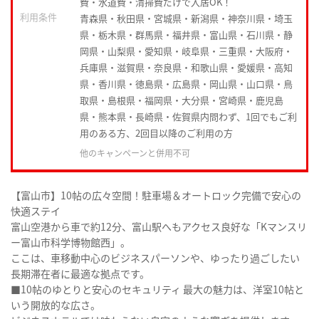
費・水道費・清掃費だけで入居OK！
利用条件
青森県・秋田県・宮城県・新潟県・神奈川県・埼玉
県・栃木県・群馬県・福井県・富山県・石川県・静
岡県・山梨県・愛知県・岐阜県・三重県・大阪府・
兵庫県・滋賀県・奈良県・和歌山県・愛媛県・高知
県・香川県・徳島県・広島県・岡山県・山口県・鳥
取県・島根県・福岡県・大分県・宮崎県・鹿児島
県・熊本県・長崎県・佐賀県内問わず、1回でもご利
用のある方、2回目以降のご利用の方
他のキャンペーンと併用不可
【富山市】10帖の広々空間！駐車場＆オートロック完備で安心の
快適ステイ
富山空港から車で約12分、富山駅へもアクセス良好な「Kマンスリ
ー富山市科学博物館西」。
ここは、車移動中心のビジネスパーソンや、ゆったり過ごしたい
長期滞在者に最適な拠点です。
■10帖のゆとりと安心のセキュリティ 最大の魅力は、洋室10帖と
いう開放的な広さ。