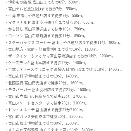
・博多もつ鍋 龍 富山店まで徒歩6分、500ｍ。
・富山テレビ放送(株)まで徒歩7分、550ｍ。
・牛角 布瀬けやき通り店まで徒歩7分、550ｍ。
・マクドナルド 富山空港通り店まで徒歩8分、650m。
・から好し 富山空港通店まで徒歩10分、750ｍ。
・ローソン 富山布瀬町店まで徒歩11分、850ｍ。
・スターバックス コーヒー 富山けやき通り店まで徒歩11分、900ｍ。
・富山地方・家庭・簡易裁判所まで徒歩14分、1100ｍ。
・ザ・ダイソー＆アオヤマ富山空港通店まで徒歩14分、1200ｍ。
・ケーズデンキ富山本店まで徒歩17分、1400ｍ。
・吉本レディースクリニック 産婦人科 富山院まで徒歩18分、1400ｍ。
・富山市科学博物館まで徒歩19分、1400ｍ。
・北國銀行 富山南支店まで徒歩20分、1600ｍ。
・モスバーガー 富山羽根店まで徒歩21分、1600ｍ。
・富山市立富山市民病院まで徒歩23分、1700ｍ。
・富山スケートセンターまで徒歩26分、2100ｍ。
・ドン・キホーテ 富山店まで徒歩27分2100ｍ。
・富山市ガラス美術館まで徒歩30分、2300ｍ。
・富山市郷土博物館まで徒歩30分、2300ｍ。
・まちなか天然温泉 ゆくりえまで車で11分、3400ｍ。