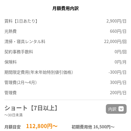
月額費用内訳
賃料【1日あたり】
2,900円/日
光熱費
660円/日
清掃・寝具レンタル料
22,000円/回
契約事務手数料
0円/回
保険料
0円/月
期間限定費用(年末年始特別値引価格）
-300円/日
管理費(2月～4月）
300円/日
管理費
200円/日
ショート【7日以上】
内訳
～30日未満
112,800円～
月額目安
初期費用他
16,500円〜