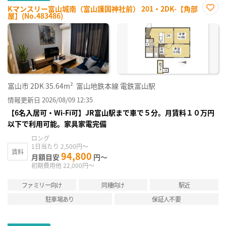
Kマンスリー富山城南（富山護国神社前） 201・2DK-【角部
屋】(No.483486)
お気
に入
り登
録
富山市
2DK
35.64m²
富山地鉄本線 電鉄富山駅
情報更新日 2026/08/09 12:35
【6名入居可・Wi-Fi可】JR富山駅まで車で５分。月賃料１０万円
以下で利用可能。家具家電完備
ロング
1日当たり 2,500円～
賃料
94,800
月額目安
円～
初期費用他 22,000円～
ファミリー向け
同棲向け
駅近
駐車場あり
保証人不要