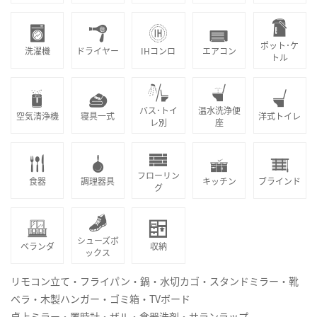
ポット･ケ
洗濯機
ドライヤー
IHコンロ
エアコン
トル
バス･トイ
温水洗浄便
空気清浄機
寝具一式
洋式トイレ
レ別
座
フローリン
食器
調理器具
キッチン
ブラインド
グ
シューズボ
ベランダ
収納
ックス
リモコン立て・フライパン・鍋・水切カゴ・スタンドミラー・靴
ベラ・木製ハンガー・ゴミ箱・TVボード
卓上ミラー・置時計・ザル・食器洗剤・サランラップ