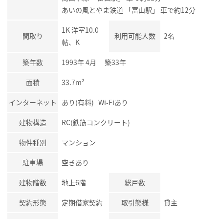
あいの風とやま鉄道 「富山駅」 車で約12分
1K 洋室10.0
間取り
利用可能人数
2名
帖、K
築年数
1993年 4月 築33年
面積
33.7m²
インターネット
あり(有料) Wi-Fiあり
建物構造
RC(鉄筋コンクリート)
物件種別
マンション
駐車場
空きあり
建物階数
地上6階
総戸数
契約形態
定期借家契約
取引態様
貸主