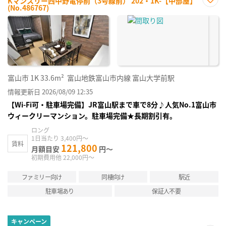
Kマンスリー西中野電停前（3号線前） 202・1K-【中部屋】
(No.486767)
お気
に入
り登
録
富山市
1K
33.6m²
富山地鉄富山市内線 富山大学前駅
情報更新日 2026/08/09 12:35
【Wi-Fi可・駐車場完備】JR富山駅まで車で8分♪人気No.1富山市
ウィークリーマンション。駐車場完備★長期割引有。
ロング
1日当たり 3,400円～
賃料
121,800
月額目安
円～
初期費用他 22,000円～
ファミリー向け
同棲向け
駅近
駐車場あり
保証人不要
キャンペーン