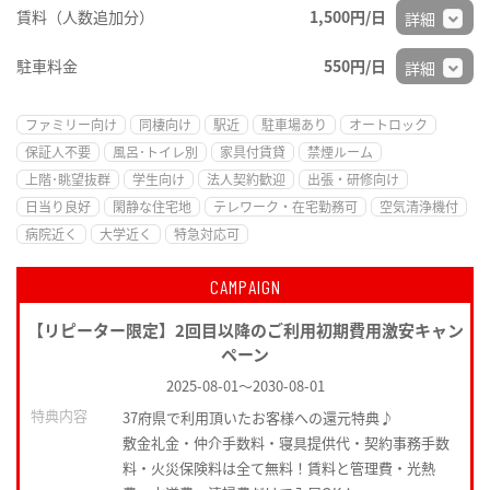
賃料（人数追加分）
1,500円/日
詳細
駐車料金
550円/日
詳細
ファミリー向け
同棲向け
駅近
駐車場あり
オートロック
保証人不要
風呂･トイレ別
家具付賃貸
禁煙ルーム
上階･眺望抜群
学生向け
法人契約歓迎
出張・研修向け
日当り良好
閑静な住宅地
テレワーク・在宅勤務可
空気清浄機付
病院近く
大学近く
特急対応可
CAMPAIGN
【リピーター限定】2回目以降のご利用初期費用激安キャン
ペーン
2025-08-01
～
2030-08-01
特典内容
37府県で利用頂いたお客様への還元特典♪
敷金礼金・仲介手数料・寝具提供代・契約事務手数
料・火災保険料は全て無料！賃料と管理費・光熱