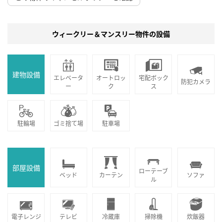
ウィークリー＆マンスリー物件の設備
建物設備
エレベータ
オートロッ
宅配ボック
防犯カメラ
ー
ク
ス
駐輪場
ゴミ捨て場
駐車場
部屋設備
ローテーブ
ベッド
カーテン
ソファ
ル
電子レンジ
テレビ
冷蔵庫
掃除機
炊飯器