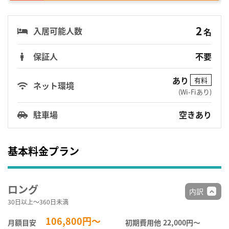
2
入居可能人数
名
保証人
不要
あり
有料
ネット環境
(Wi-Fiあり)
駐車場
空きあり
基本料金プラン
ロング
内訳
30日以上～360日未満
106,800円～
月額目安
初期費用他
22,000円〜