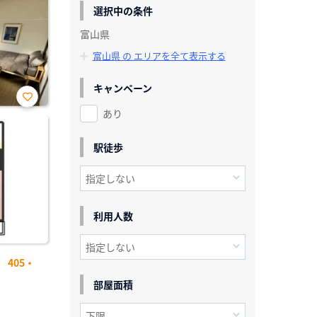
選択中の条件
富山県
富山県 の エリアを全て表示する
キャンペーン
あり
お気
に入
り登
録
駅徒歩
利用人数
405・
部屋面積