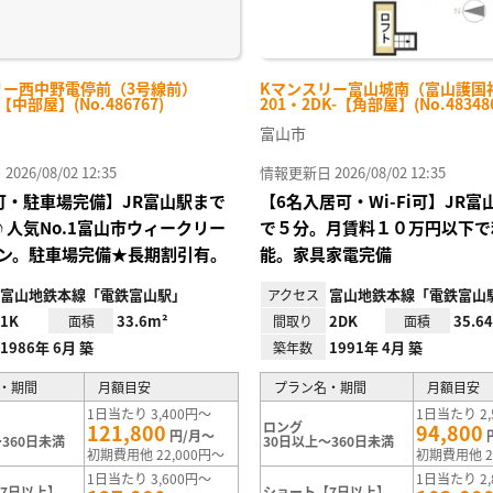
リー西中野電停前（3号線前）
Kマンスリー富山城南（富山護国
-【中部屋】(No.486767)
201・2DK-【角部屋】(No.48348
富山市
26/08/02 12:35
情報更新日 2026/08/02 12:35
Fi可・駐車場完備】JR富山駅まで
【6名入居可・Wi-Fi可】JR
♪人気No.1富山市ウィークリー
で５分。月賃料１０万円以下で
ン。駐車場完備★長期割引有。
能。家具家電完備
富山地鉄本線「電鉄富山駅」
富山地鉄本線「電鉄富山
アクセス
1K
33.6m²
2DK
35.6
面積
間取り
面積
1986年 6月 築
1991年 4月 築
築年数
・期間
月額目安
プラン名・期間
月額目安
1日当たり 3,400円～
1日当たり 2,
ロング
121,800
94,800
円/月～
360日未満
30日以上～360日未満
初期費用他 22,000円～
初期費用他 2
1日当たり 3,600円～
1日当たり 2,
7日以上】
ショート【7日以上】