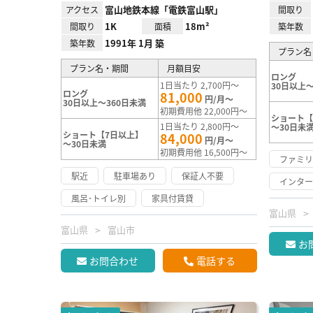
富山地鉄本線「電鉄富山駅」
アクセス
間取り
1K
18m²
間取り
面積
築年数
1991年 1月 築
築年数
プラン名
プラン名・期間
月額目安
ロング
1日当たり 2,700円～
30日以上～
ロング
81,000
円/月～
30日以上～360日未満
初期費用他 22,000円～
ショート【
1日当たり 2,800円～
～30日未
ショート【7日以上】
84,000
円/月～
～30日未満
初期費用他 16,500円～
ファミ
駅近
駐車場あり
保証人不要
インタ
風呂･トイレ別
家具付賃貸
富山県
富山県
富山市
お
お問合わせ
電話する