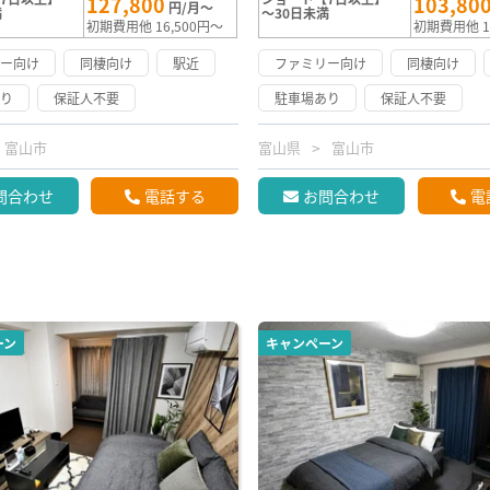
127,800
103,80
円/月～
満
～30日未満
初期費用他 16,500円～
初期費用他 1
リー向け
同棲向け
駅近
ファミリー向け
同棲向け
あり
保証人不要
駐車場あり
保証人不要
富山市
富山県
富山市
問合わせ
電話する
お問合わせ
電
ーン
キャンペーン