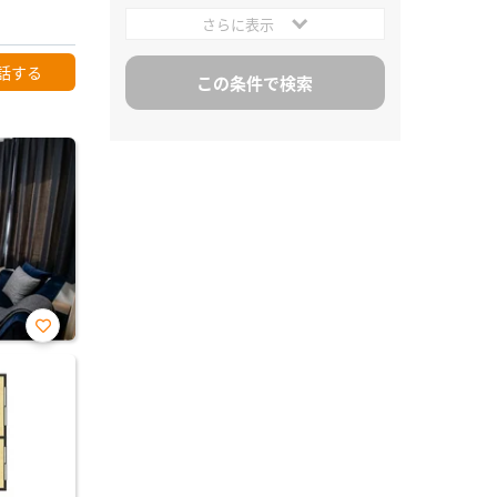
さらに表示
話する
お気
に入
り登
録