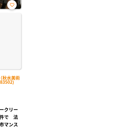
お気
に入
り登
録
（秋水美術
3502)
ークリー
件で 法
市マンス