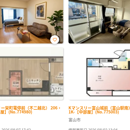
お気
に入
り登
録
ー栄町電停前（不二越北） 206・
Kマンスリー富山城前（富山駅南） 
屋】(No.774980)
1K-【中部屋】(No.775003)
富山市
26/08/07 17:42
情報更新日 2026/08/02 13:04