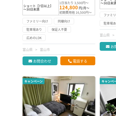
1日当たり 3,500円～
～30日未
ショート【7日以上】
124,800
円/月～
～30日未満
初期費用他 16,500円～
ファミ
ファミリー向け
同棲向け
駐車場
駐車場あり
保証人不要
富山県
広めのLDK
お
富山県
富山市
お問合わせ
電話する
キャンペーン
キャンペ