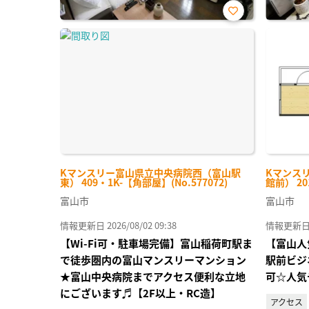
お気
に入
り登
録
Kマンスリー富山県立中央病院西（富山駅
Kマンス
東） 409・1K-【角部屋】(No.577072)
館前） 20
富山市
富山市
情報更新日 2026/08/02 09:38
情報更新日 20
【Wi-Fi可・駐車場完備】富山稲荷町駅ま
【富山人
で徒歩圏内の富山マンスリーマンション
駅前ビジ
★富山中央病院までアクセス便利な立地
可☆人気
にございます♬【2F以上・RC造】
アクセス