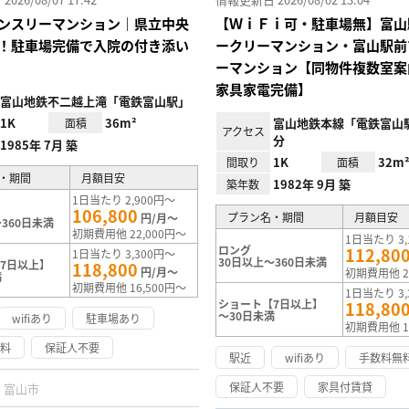
ンスリーマンション｜県立中央
【ＷｉＦｉ可・駐車場無】富山
！駐車場完備で入院の付き添い
ークリーマンション・富山駅前
ーマンション【同物件複数室案
家具家電完備】
富山地鉄不二越上滝「電鉄富山駅」
1K
36m²
富山地鉄本線「電鉄富山
面積
アクセス
分
1985年 7月 築
1K
32m
間取り
面積
・期間
月額目安
1982年 9月 築
築年数
1日当たり 2,900円～
106,800
プラン名・期間
月額目安
円/月～
360日未満
初期費用他 22,000円～
1日当たり 3,
ロング
112,80
1日当たり 3,300円～
30日以上～360日未満
7日以上】
118,800
円/月～
初期費用他 2
満
初期費用他 16,500円～
1日当たり 3,
ショート【7日以上】
118,80
～30日未満
wifiあり
駐車場あり
初期費用他 1
無料
保証人不要
駅近
wifiあり
手数料無
保証人不要
家具付賃貸
富山市