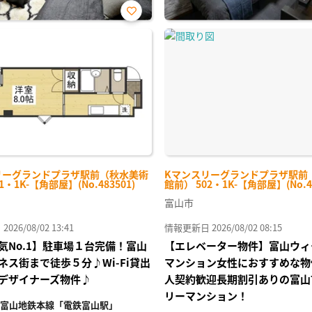
お気
に入
り登
録
リーグランドプラザ駅前（秋水美術
Kマンスリーグランドプラザ駅前
1・1K-【角部屋】(No.483501)
館前） 502・1K-【角部屋】(No.48
富山市
26/08/02 13:41
情報更新日 2026/08/02 08:15
気No.1】駐車場１台完備！富山
【エレベーター物件】富山ウィ
ネス街まで徒歩５分♪Wi-Fi貸出
マンション女性におすすめな物
デザイナーズ物件♪
人契約歓迎長期割引ありの富山
リーマンション！
富山地鉄本線「電鉄富山駅」