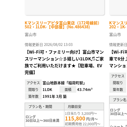
Kマンスリーアピタ富山東店（172号線前）
Kマンス
502・1LDK-【中部屋】(No.486438)
202・1K
富山市
富山市
情報更新日 2026/08/02 13:03
情報更新日 20
【Wi-Fi可・ファミリー向け】富山市マン
【Wi-
スリーマンション☆彡嬉しい1LDK♬ご家
車で8分
族でご利用いただけます★【駐車場、EV
マンショ
完備】
アクセス
富山地鉄本線「稲荷町駅」
アクセス
間取り
1LDK
43.74m²
間取り
面積
築年数
1991年 3月 築
築年数
プラン名
プラン名・期間
月額目安
ロング
1日当たり 3,200円～
30日以上～
ロング
115,800
円/月～
30日以上～360日未満
初期費用他 22,000円～
ショート【