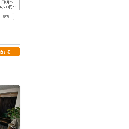
0
円/月～
6,500円～
駅近
話する