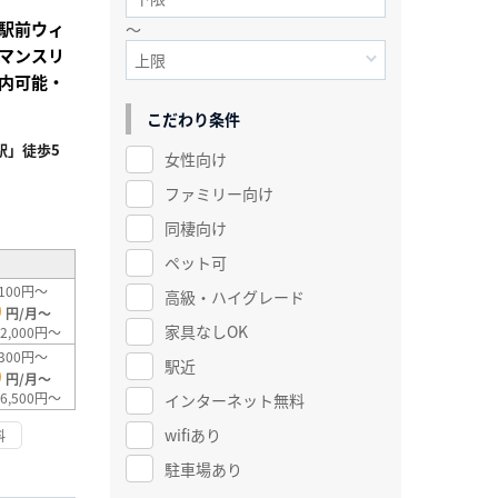
駅前ウィ
～
マンスリ
内可能・
こだわり条件
駅」徒歩5
女性向け
ファミリー向け
²
同棲向け
ペット可
100円～
高級・ハイグレード
0
円/月～
家具なしOK
2,000円～
300円～
駅近
0
円/月～
6,500円～
インターネット無料
wifiあり
料
駐車場あり