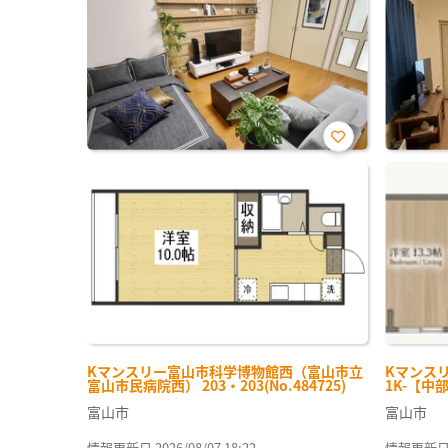
お気
に入
り登
録
Kマンスリー富山市科学博物館西（富山市立
Kマンスリ
富山市民病院西） 203・203(No.484725)
1K-【中部
富山市
富山市
情報更新日 2026/08/07 18:22
情報更新日 20