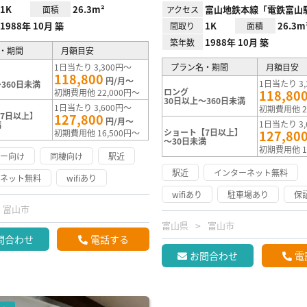
1K
26.3m²
富山地鉄本線「電鉄富山
面積
アクセス
1988年 10月 築
1K
26.3m
間取り
面積
1988年 10月 築
築年数
・期間
月額目安
1日当たり 3,300円～
プラン名・期間
月額目安
118,800
円/月～
1日当たり 3,
360日未満
ロング
初期費用他 22,000円～
118,80
30日以上～360日未満
1日当たり 3,600円～
初期費用他 2
7日以上】
127,800
円/月～
1日当たり 3,
満
ショート【7日以上】
初期費用他 16,500円～
127,80
～30日未満
初期費用他 1
リー向け
同棲向け
駅近
駅近
インターネット無料
ーネット無料
wifiあり
wifiあり
駐車場あり
保
富山市
富山県
富山市
問合わせ
電話する
お問合わせ
電