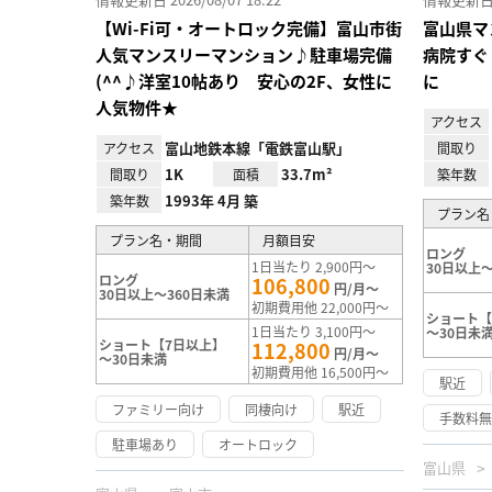
【Wi-Fi可・オートロック完備】富山市街
富山県マ
人気マンスリーマンション♪駐車場完備
病院すぐ
(^^♪洋室10帖あり 安心の2F、女性に
に
人気物件★
アクセス
富山地鉄本線「電鉄富山駅」
アクセス
間取り
1K
33.7m²
間取り
面積
築年数
1993年 4月 築
築年数
プラン名
プラン名・期間
月額目安
ロング
1日当たり 2,900円～
30日以上～
ロング
106,800
円/月～
30日以上～360日未満
初期費用他 22,000円～
ショート【
1日当たり 3,100円～
～30日未
ショート【7日以上】
112,800
円/月～
～30日未満
初期費用他 16,500円～
駅近
ファミリー向け
同棲向け
駅近
手数料
駐車場あり
オートロック
富山県