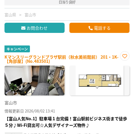
日当り良好
富山県
富山市
お問合わせ
電話する
キャンペーン
Kマンスリーグランドプラザ駅前（秋水美術館前） 201・1K-
【角部屋】(No.483501)
お気
に入
り登
録
富山市
情報更新日 2026/08/02 13:41
【富山人気No.1】駐車場１台完備！富山駅前ビジネス街まで徒歩
５分♪Wi-Fi貸出可☆人気デザイナーズ物件♪