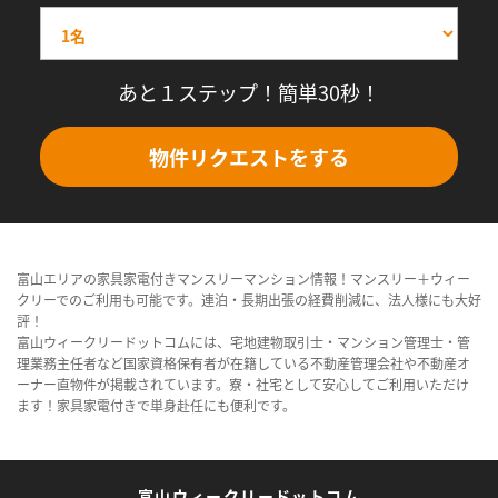
あと１ステップ！簡単30秒！
物件リクエストをする
富山エリアの家具家電付きマンスリーマンション情報！マンスリー＋ウィー
クリーでのご利用も可能です。連泊・長期出張の経費削減に、法人様にも大好
評！
富山ウィークリードットコムには、宅地建物取引士・マンション管理士・管
理業務主任者など国家資格保有者が在籍している不動産管理会社や不動産オ
ーナー直物件が掲載されています。寮・社宅として安心してご利用いただけ
ます！家具家電付きで単身赴任にも便利です。
富山ウィークリードットコム