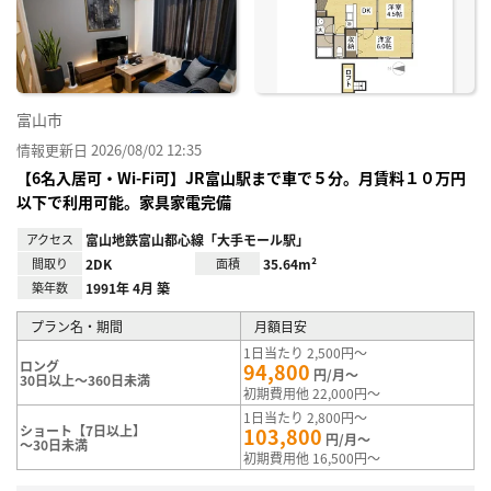
り登
録
富山市
情報更新日 2026/08/02 12:35
【6名入居可・Wi-Fi可】JR富山駅まで車で５分。月賃料１０万円
以下で利用可能。家具家電完備
アクセス
富山地鉄富山都心線「大手モール駅」
間取り
2DK
面積
35.64m²
築年数
1991年 4月 築
プラン名・期間
月額目安
1日当たり 2,500円～
ロング
94,800
円/月～
30日以上～360日未満
初期費用他 22,000円～
1日当たり 2,800円～
ショート【7日以上】
103,800
円/月～
～30日未満
初期費用他 16,500円～