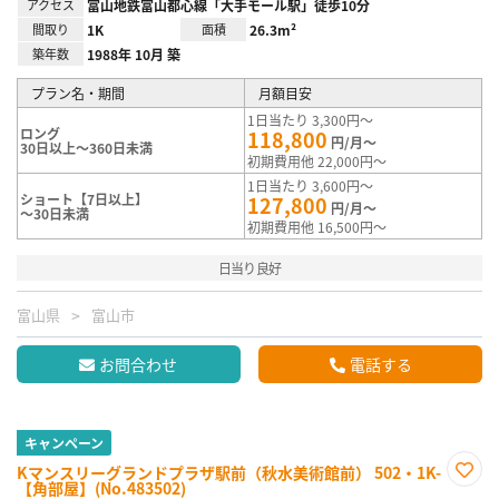
アクセス
富山地鉄富山都心線「大手モール駅」徒歩10分
間取り
1K
面積
26.3m²
築年数
1988年 10月 築
プラン名・期間
月額目安
1日当たり 3,300円～
ロング
118,800
円/月～
30日以上～360日未満
初期費用他 22,000円～
1日当たり 3,600円～
ショート【7日以上】
127,800
円/月～
～30日未満
初期費用他 16,500円～
日当り良好
富山県
富山市
お問合わせ
電話する
キャンペーン
Kマンスリーグランドプラザ駅前（秋水美術館前） 502・1K-
【角部屋】(No.483502)
お気