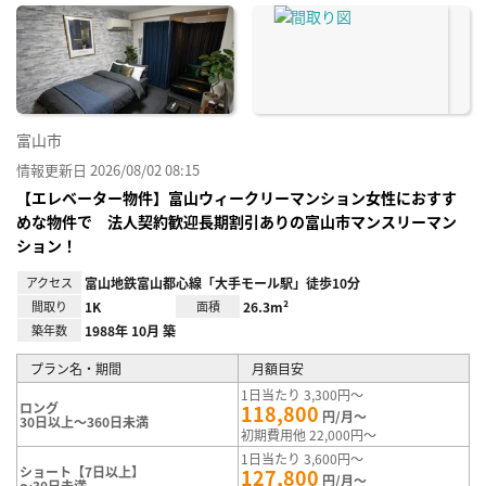
に入
り登
録
富山市
情報更新日 2026/08/02 08:15
【エレベーター物件】富山ウィークリーマンション女性におすす
めな物件で 法人契約歓迎長期割引ありの富山市マンスリーマン
ション！
アクセス
富山地鉄富山都心線「大手モール駅」徒歩10分
間取り
1K
面積
26.3m²
築年数
1988年 10月 築
プラン名・期間
月額目安
1日当たり 3,300円～
ロング
118,800
円/月～
30日以上～360日未満
初期費用他 22,000円～
1日当たり 3,600円～
ショート【7日以上】
127,800
円/月～
～30日未満