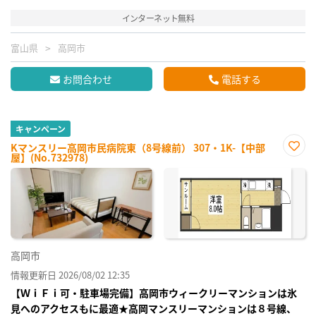
インターネット無料
富山県
高岡市
お問合わせ
電話する
キャンペーン
Kマンスリー高岡市民病院東（8号線前） 307・1K-【中部
屋】(No.732978)
お気
に入
り登
録
高岡市
情報更新日 2026/08/02 12:35
【ＷｉＦｉ可・駐車場完備】高岡市ウィークリーマンションは氷
見へのアクセスもに最適★高岡マンスリーマンションは８号線、