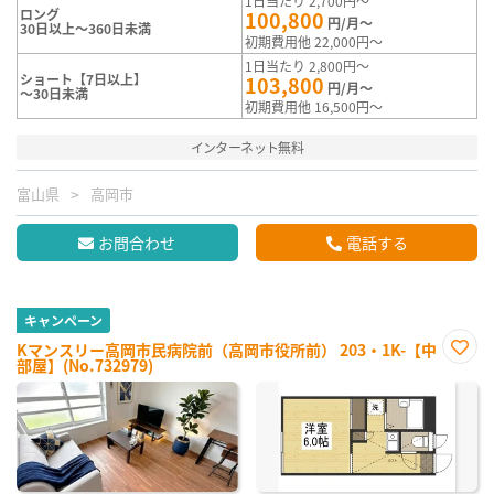
1日当たり 2,700円～
ロング
100,800
円/月～
30日以上～360日未満
初期費用他 22,000円～
1日当たり 2,800円～
ショート【7日以上】
103,800
円/月～
～30日未満
初期費用他 16,500円～
インターネット無料
富山県
高岡市
お問合わせ
電話する
キャンペーン
Kマンスリー高岡市民病院前（高岡市役所前） 203・1K-【中
部屋】(No.732979)
お気
に入
り登
録