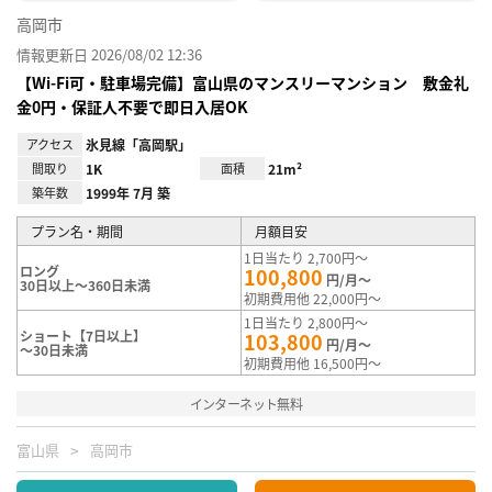
高岡市
情報更新日 2026/08/02 12:36
【Wi-Fi可・駐車場完備】富山県のマンスリーマンション 敷金礼
金0円・保証人不要で即日入居OK
アクセス
氷見線「高岡駅」
間取り
1K
面積
21m²
築年数
1999年 7月 築
プラン名・期間
月額目安
1日当たり 2,700円～
ロング
100,800
円/月～
30日以上～360日未満
初期費用他 22,000円～
1日当たり 2,800円～
ショート【7日以上】
103,800
円/月～
～30日未満
初期費用他 16,500円～
インターネット無料
富山県
高岡市