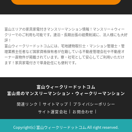
富山エリアの家具家電付きマンスリーマンション情報！マンスリー＋ウィー
クリーでのご利用も可能です。連泊・長期出張の経費削減に、法人様にも大好
評！
富山ウィークリードットコムには、宅地建物取引士・マンション管理士・管
理業務主任者など国家資格保有者が在籍している不動産管理会社や不動産オ
ーナー直物件が掲載されています。寮・社宅として安心してご利用いただけ
ます！家具家電付きで単身赴任にも便利です。
富山ウィークリードットコム
富山県のマンスリーマンション・ウィークリーマンション
関連リンク
サイトマップ
プライバシーポリシー
サイト運営会社
お問合わせ
Copyright(c) 富山ウィークリードットコム.All right reserved.