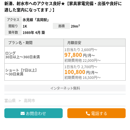
新湊、射水市へのアクセス良好★【家具家電完備・出張や良好に
適した室内になってます♪】
アクセス
氷見線「高岡駅」
間取り
1K
面積
29m²
築年数
1989年 4月 築
プラン名・期間
月額目安
1日当たり 2,600円～
ロング
97,800
円/月～
30日以上～360日未満
初期費用他 22,000円～
1日当たり 2,700円～
ショート【7日以上】
100,800
円/月～
～30日未満
初期費用他 16,500円～
インターネット無料
富山県
高岡市
お問合わせ
電話する