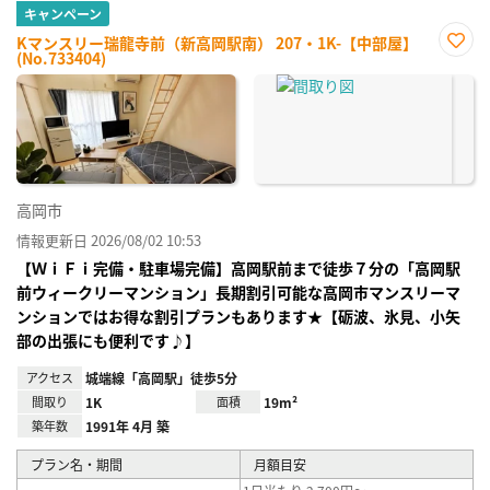
キャンペーン
Kマンスリー瑞龍寺前（新高岡駅南） 207・1K-【中部屋】
(No.733404)
お気
に入
り登
録
高岡市
情報更新日 2026/08/02 10:53
【ＷｉＦｉ完備・駐車場完備】高岡駅前まで徒歩７分の「高岡駅
前ウィークリーマンション」長期割引可能な高岡市マンスリーマ
ンションではお得な割引プランもあります★【砺波、氷見、小矢
部の出張にも便利です♪】
アクセス
城端線「高岡駅」徒歩5分
間取り
1K
面積
19m²
築年数
1991年 4月 築
プラン名・期間
月額目安