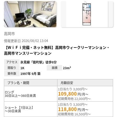
に入
り登
録
高岡市
情報更新日 2026/08/02 13:04
【ＷｉＦｉ完備・ネット無料】高岡市ウィークリーマンション・
高岡市マンスリーマンション
アクセス
氷見線「能町駅」徒歩9分
間取り
1K
面積
23m²
築年数
1997年 9月 築
プラン名・期間
月額目安
1日当たり 3,000円～
ロング
109,800
円/月～
30日以上～360日未満
初期費用他 22,000円～
1日当たり 3,300円～
ショート【7日以上】
118,800
円/月～
～30日未満
初期費用他 16,500円～