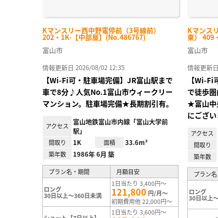
Kマンスリー西中野電停前（3号線前）
Kマンス
202・1K-【中部屋】(No.486767)
東） 409
富山市
富山市
情報更新日 2026/08/02 12:35
情報更新日 20
【Wi-Fi可・駐車場完備】JR富山駅まで
【Wi-
車で8分♪人気No.1富山市ウィークリー
で徒歩圏
マンション。駐車場完備★長期割引有。
★富山中
にござい
富山地鉄富山市内線「富山大学前
アクセス
駅」
アクセス
1K
33.6m²
間取り
面積
間取り
1986年 6月 築
築年数
築年数
プラン名・期間
月額目安
プラン名
1日当たり 3,400円～
ロング
121,800
ロング
円/月～
30日以上～360日未満
30日以上～
初期費用他 22,000円～
1日当たり 3,600円～
ショート【7日以上】