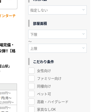
インターチ
部屋面積
～
車場完備・
2弾‼【格
こだわり条件
富山駅」
女性向け
²
ファミリー向け
同棲向け
100円～
ペット可
0
円/月～
高級・ハイグレード
2,000円～
300円～
家具なしOK