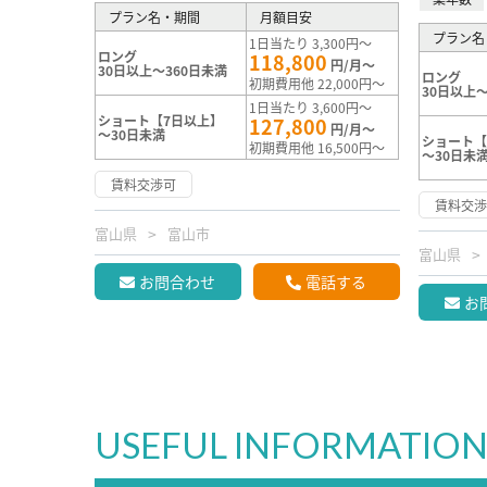
プラン名・期間
月額目安
プラン名
1日当たり 3,300円～
ロング
118,800
円/月～
30日以上～360日未満
ロング
初期費用他 22,000円～
30日以上～
1日当たり 3,600円～
ショート【7日以上】
127,800
円/月～
～30日未満
ショート【
初期費用他 16,500円～
～30日未
賃料交渉可
賃料交
富山県
富山市
富山県
お問合わせ
電話する
お
USEFUL INFORMATIO