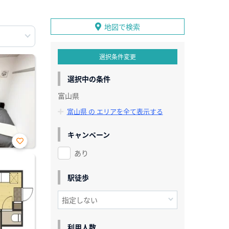
地図で検索
選択条件変更
選択中の条件
富山県
富山県 の エリアを全て表示する
キャンペーン
あり
お気
に入
り登
録
駅徒歩
利用人数