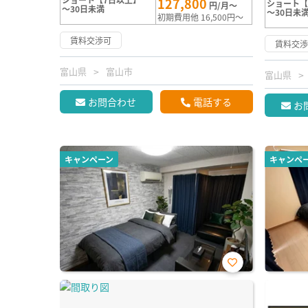
127,800
ショート【
円/月～
～30日未満
～30日未
初期費用他 16,500円～
賃料交渉可
賃料交
富山県
富山市
富山県
お問合わせ
電話する
お
キャンペーン
キャンペ
お気
に入
り登
録