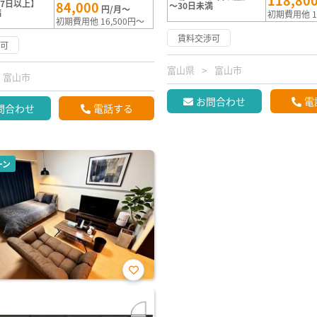
118,80
7日以上】
84,000
～30日未満
円/月～
満
初期費用他 1
初期費用他 16,500円～
賃料交渉可
渉可
富山県
富山市
富山市
お問合わせ
電
問合わせ
電話する
ーン
お気
に入
り登
録