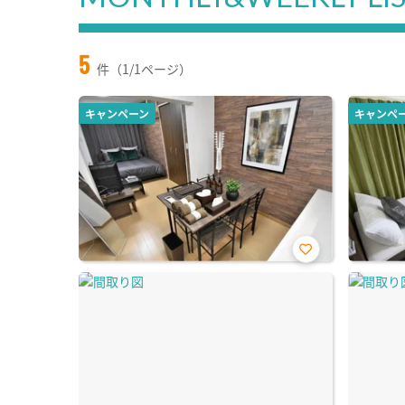
5
件（1/1ページ）
キャンペーン
キャンペ
お気
に入
り登
録