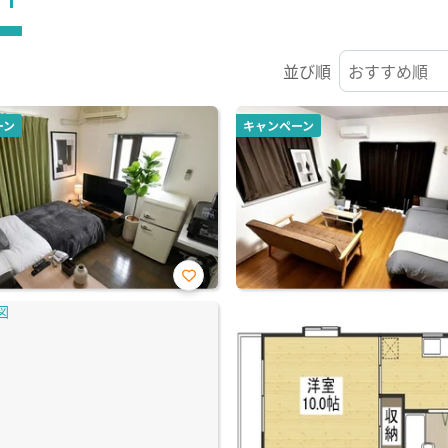
並び順
ーン
キャンペーン
お気
に入
り登
録