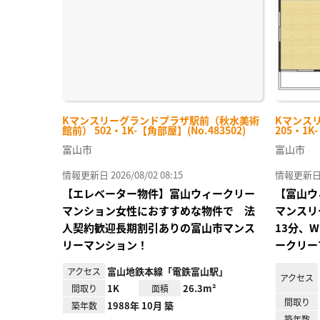
Kマンスリーグランドプラザ駅前（秋水美術
Kマンス
館前） 502・1K-【角部屋】(No.483502)
205・1K
富山市
富山市
情報更新日 2026/08/02 08:15
情報更新日 20
【エレベーター物件】富山ウィークリー
【富山ウ
マンション女性におすすめな物件で 法
マンスリ
人契約歓迎長期割引ありの富山市マンス
13分、
リーマンション！
ークリー
富山地鉄本線「電鉄富山駅」
アクセス
アクセス
1K
26.3m²
間取り
面積
間取り
1988年 10月 築
築年数
築年数