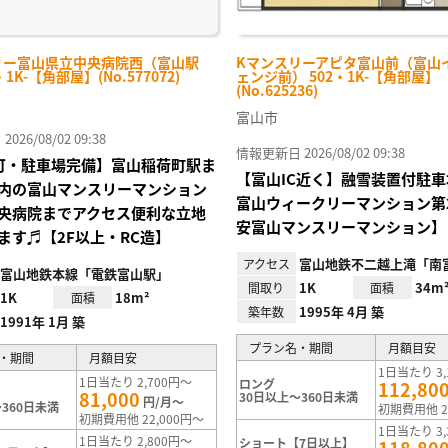
リー富山県立中央病院西（富山駅
Kマンスリーアピタ富山前（富山
・1K-【角部屋】(No.577072)
ェンジ前） 502・1K-【角部屋】
(No.625236)
富山市
26/08/02 09:38
情報更新日 2026/08/02 09:38
Fi可・駐車場完備】富山稲荷町駅ま
【富山IC近く】融雪装置付駐
内の富山マンスリーマンション
富山ウィークリーマンション第
央病院までアクセス便利な立地
安富山マンスリーマンション】
ます♬【2F以上・RC造】
富山地鉄不二越上滝「南
アクセス
富山地鉄本線「電鉄富山駅」
1K
34m
間取り
面積
1K
18m²
面積
1995年 4月 築
築年数
1991年 1月 築
プラン名・期間
月額目安
・期間
月額目安
1日当たり 3,
1日当たり 2,700円～
ロング
112,80
81,000
30日以上～360日未満
円/月～
360日未満
初期費用他 2
初期費用他 22,000円～
1日当たり 3,
1日当たり 2,800円～
ショート【7日以上】