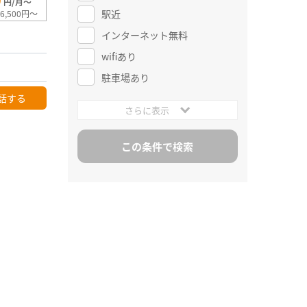
0
円/月～
駅近
6,500円～
インターネット無料
wifiあり
駐車場あり
話する
さらに表示