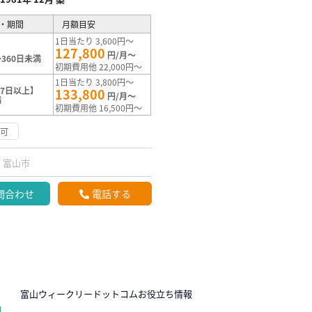
・期間
月額目安
1日当たり 3,600円～
127,800
円/月～
360日未満
初期費用他 22,000円～
1日当たり 3,800円～
7日以上】
133,800
円/月～
満
初期費用他 16,500円～
渉可
富山市
問合わせ
電話する
N
富山ウィークリードットコムお役立ち情報