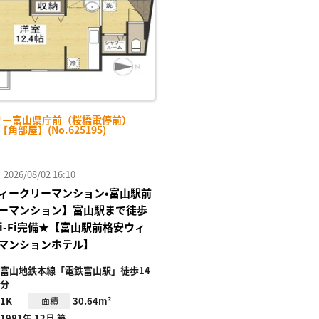
リー富山県庁前（桜橋電停前）
-【角部屋】(No.625195)
26/08/02 16:10
ィークリーマンション•富山駅前
ーマンション】富山駅まで徒歩
Wi-Fi完備★【富山駅前格安ウィ
マンションホテル】
富山地鉄本線「電鉄富山駅」徒歩14
分
1K
30.64m²
面積
1981年 12月 築