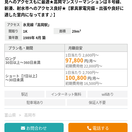
見へのアクセスもに最適★高岡マンスリーマンションは８号線、
新湊、射水市へのアクセス良好★【家具家電完備・出張や良好に
適した室内になってます♪】
アクセス
氷見線「高岡駅」
間取り
1K
面積
29m²
築年数
1989年 4月 築
プラン名・期間
月額目安
1日当たり 2,600円～
ロング
97,800
円/月～
30日以上～360日未満
初期費用他 22,000円～
1日当たり 2,700円～
ショート【7日以上】
100,800
円/月～
～30日未満
初期費用他 16,500円～
駅近
インターネット無料
wifiあり
駐車場あり
保証人不要
富山県
高岡市
お問合わせ
電話する