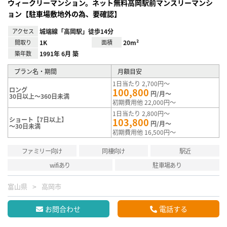
ウィークリーマンション。ネット無料高岡駅前マンスリーマンシ
ョン【駐車場敷地外の為、要確認】
アクセス
城端線「高岡駅」徒歩14分
間取り
1K
面積
20m²
築年数
1991年 6月 築
プラン名・期間
月額目安
1日当たり 2,700円～
ロング
100,800
円/月～
30日以上～360日未満
初期費用他 22,000円～
1日当たり 2,800円～
ショート【7日以上】
103,800
円/月～
～30日未満
初期費用他 16,500円～
ファミリー向け
同棲向け
駅近
wifiあり
駐車場あり
富山県
高岡市
お問合わせ
電話する