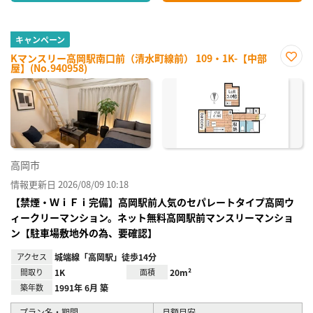
キャンペーン
Kマンスリー高岡駅南口前（清水町線前） 109・1K-【中部
屋】(No.940958)
お気
に入
り登
録
高岡市
情報更新日 2026/08/09 10:18
【禁煙・ＷｉＦｉ完備】高岡駅前人気のセパレートタイプ高岡ウ
ィークリーマンション。ネット無料高岡駅前マンスリーマンショ
ン【駐車場敷地外の為、要確認】
アクセス
城端線「高岡駅」徒歩14分
間取り
1K
面積
20m²
築年数
1991年 6月 築
プラン名・期間
月額目安