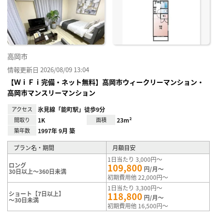
り登
録
高岡市
情報更新日 2026/08/09 13:04
【ＷｉＦｉ完備・ネット無料】高岡市ウィークリーマンション・
高岡市マンスリーマンション
アクセス
氷見線「能町駅」徒歩9分
間取り
1K
面積
23m²
築年数
1997年 9月 築
プラン名・期間
月額目安
1日当たり 3,000円～
ロング
109,800
円/月～
30日以上～360日未満
初期費用他 22,000円～
1日当たり 3,300円～
ショート【7日以上】
118,800
円/月～
～30日未満
初期費用他 16,500円～