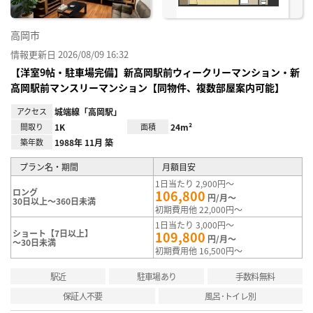
高岡市
情報更新日 2026/08/09 16:32
【洋室9帖・駐車場完備】新高岡駅前ウィークリーマンション・新
高岡駅前マンスリーマンション【同物件、複数部屋案内可能】
アクセス
城端線「高岡駅」
間取り
1K
面積
24m²
築年数
1988年 11月 築
プラン名・期間
月額目安
1日当たり 2,900円～
ロング
106,800
円/月～
30日以上～360日未満
初期費用他 22,000円～
1日当たり 3,000円～
ショート【7日以上】
109,800
円/月～
～30日未満
初期費用他 16,500円～
駅近
駐車場あり
手数料無料
保証人不要
風呂･トイレ別