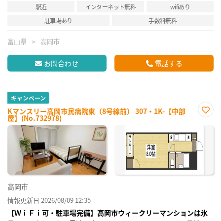
駅近
インターネット無料
wifiあり
駐車場あり
手数料無料
富山県
高岡市
お問合わせ
電話する
キャンペーン
Kマンスリー高岡市民病院東（8号線前） 307・1K-【中部
屋】(No.732978)
お気
に入
り登
録
高岡市
情報更新日 2026/08/09 12:35
【ＷｉＦｉ可・駐車場完備】高岡市ウィークリーマンションは氷