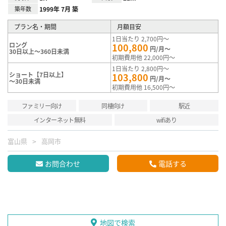
築年数
1999年 7月 築
プラン名・期間
月額目安
1日当たり 2,700円～
ロング
100,800
円/月～
30日以上～360日未満
初期費用他 22,000円～
1日当たり 2,800円～
ショート【7日以上】
103,800
円/月～
～30日未満
初期費用他 16,500円～
ファミリー向け
同棲向け
駅近
インターネット無料
wifiあり
富山県
高岡市
お問合わせ
電話する
地図で検索