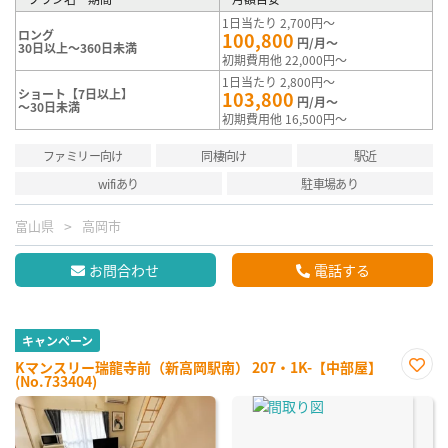
1日当たり 2,700円～
ロング
100,800
円/月～
30日以上～360日未満
初期費用他 22,000円～
1日当たり 2,800円～
ショート【7日以上】
103,800
円/月～
～30日未満
初期費用他 16,500円～
ファミリー向け
同棲向け
駅近
wifiあり
駐車場あり
富山県
高岡市
お問合わせ
電話する
キャンペーン
Kマンスリー瑞龍寺前（新高岡駅南） 207・1K-【中部屋】
(No.733404)
お気
に入
り登
録