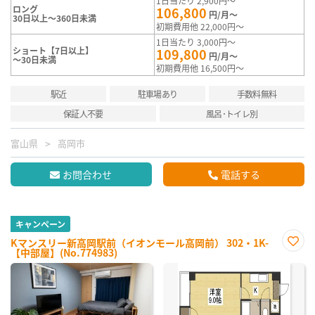
1日当たり 2,900円～
ロング
106,800
円/月～
30日以上～360日未満
初期費用他 22,000円～
1日当たり 3,000円～
ショート【7日以上】
109,800
円/月～
～30日未満
初期費用他 16,500円～
駅近
駐車場あり
手数料無料
保証人不要
風呂･トイレ別
富山県
高岡市
お問合わせ
電話する
キャンペーン
Kマンスリー新高岡駅前（イオンモール高岡前） 302・1K-
【中部屋】(No.774983)
お気
に入
り登
録