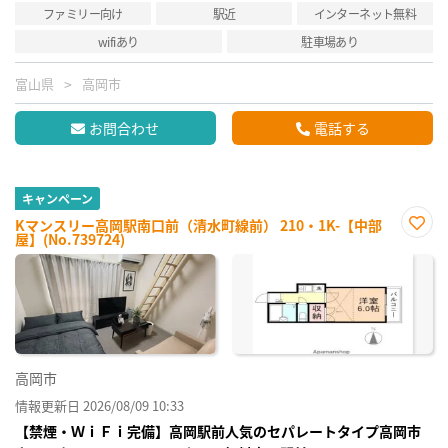
ファミリー向け
駅近
インターネット無料
wifiあり
駐車場あり
富山県
高岡市
お問合わせ
電話する
キャンペーン
Kマンスリー高岡駅南口前（清水町線前） 210・1K-【中部
屋】(No.739724)
お気
に入
り登
録
高岡市
情報更新日 2026/08/09 10:33
【禁煙・ＷｉＦｉ完備】高岡駅前人気のセパレートタイプ高岡市