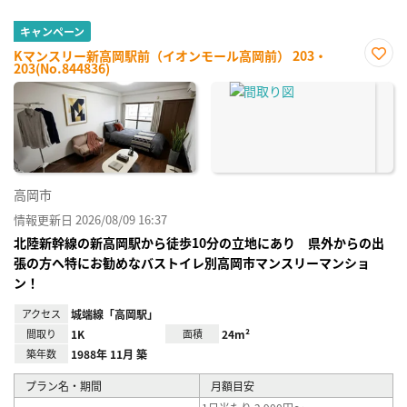
キャンペーン
Kマンスリー新高岡駅前（イオンモール高岡前） 203・
203(No.844836)
お気
に入
り登
録
高岡市
情報更新日 2026/08/09 16:37
北陸新幹線の新高岡駅から徒歩10分の立地にあり 県外からの出
張の方へ特にお勧めなバストイレ別高岡市マンスリーマンショ
ン！
アクセス
城端線「高岡駅」
間取り
1K
面積
24m²
築年数
1988年 11月 築
プラン名・期間
月額目安