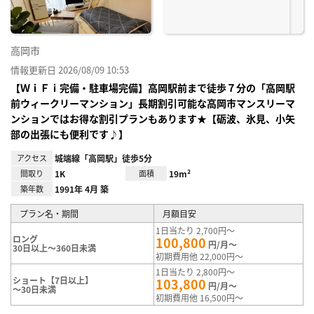
高岡市
情報更新日 2026/08/09 10:53
【ＷｉＦｉ完備・駐車場完備】高岡駅前まで徒歩７分の「高岡駅
前ウィークリーマンション」長期割引可能な高岡市マンスリーマ
ンションではお得な割引プランもあります★【砺波、氷見、小矢
部の出張にも便利です♪】
アクセス
城端線「高岡駅」徒歩5分
間取り
1K
面積
19m²
築年数
1991年 4月 築
プラン名・期間
月額目安
1日当たり 2,700円～
ロング
100,800
円/月～
30日以上～360日未満
初期費用他 22,000円～
1日当たり 2,800円～
ショート【7日以上】
103,800
円/月～
～30日未満
初期費用他 16,500円～