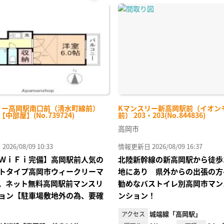
お気
に入
り登
録
リー高岡駅南口前（清水町線前）
Kマンスリー新高岡駅前（イオン
-【中部屋】(No.739724)
前） 203・203(No.844836)
高岡市
26/08/09 10:33
情報更新日 2026/08/09 16:37
ＷｉＦｉ完備】高岡駅前人気の
北陸新幹線の新高岡駅から徒歩
トタイプ高岡市ウィークリーマ
地にあり 県外からの出張の方
。ネット無料高岡駅前マンスリ
勧めなバストイレ別高岡市マン
ョン【駐車場敷地外の為、要確
ンション！
城端線「高岡駅」
アクセス