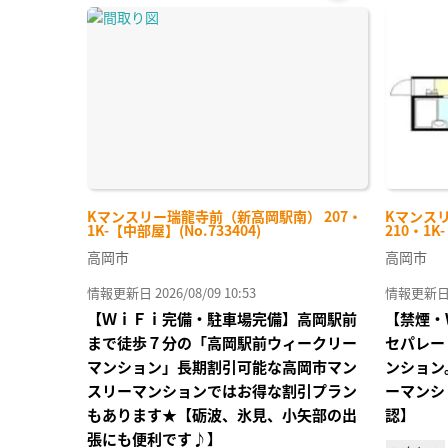
お気
に入
り登
録
Kマンスリー瑞龍寺前（新高岡駅南） 207・
Kマンス
1K-【中部屋】(No.733404)
210・1K
高岡市
高岡市
情報更新日 2026/08/09 10:53
情報更新日 20
【ＷｉＦｉ完備・駐車場完備】高岡駅前
【禁煙・
まで徒歩７分の「高岡駅前ウィークリー
セパレー
マンション」長期割引可能な高岡市マン
ンション
スリーマンションではお得な割引プラン
ーマンシ
もあります★【砺波、氷見、小矢部の出
認】
張にも便利です♪】