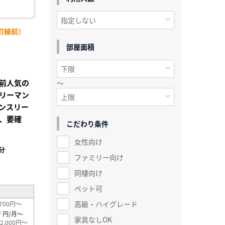
町線前）
部屋面積
前人気の
～
リーマン
ンスリー
、要確
こだわり条件
女性向け
分
ファミリー向け
²
同棲向け
ペット可
高級・ハイグレード
700円～
0
円/月～
家具なしOK
2,000円～