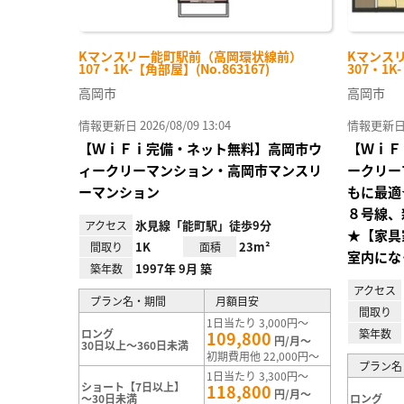
Kマンスリー能町駅前（高岡環状線前）
Kマンス
107・1K-【角部屋】(No.863167)
307・1K
高岡市
高岡市
情報更新日 2026/08/09 13:04
情報更新日 20
【ＷｉＦｉ完備・ネット無料】高岡市ウ
【ＷｉＦ
ィークリーマンション・高岡市マンスリ
ークリー
ーマンション
もに最適
８号線、
氷見線「能町駅」徒歩9分
アクセス
★【家具
1K
23m²
間取り
面積
室内にな
1997年 9月 築
築年数
アクセス
プラン名・期間
月額目安
間取り
1日当たり 3,000円～
ロング
築年数
109,800
円/月～
30日以上～360日未満
初期費用他 22,000円～
プラン名
1日当たり 3,300円～
ショート【7日以上】
118,800
円/月～
～30日未満
ロング