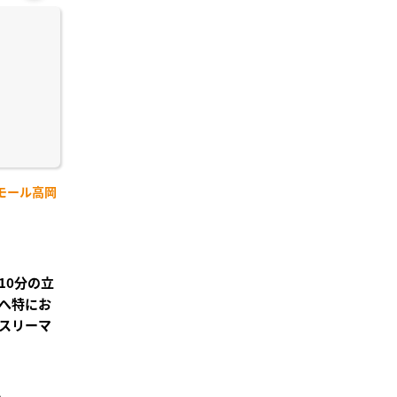
お気
に入
り登
録
モール高岡
10分の立
へ特にお
スリーマ