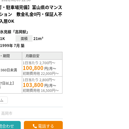
Fi可・駐車場完備】富山県のマンス
ション 敷金礼金0円・保証人不
入居OK
氷見線「高岡駅」
1K
21m²
面積
1999年 7月 築
・期間
月額目安
1日当たり 2,700円～
100,800
円/月～
360日未満
初期費用他 22,000円～
1日当たり 2,800円～
7日以上】
103,800
円/月～
満
初期費用他 16,500円～
ーム
高岡市
問合わせ
電話する