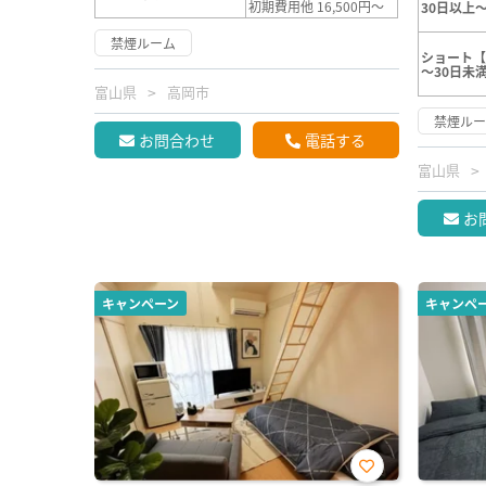
初期費用他 16,500円～
30日以上～
禁煙ルーム
ショート【
～30日未
富山県
高岡市
禁煙ル
お問合わせ
電話する
富山県
お
キャンペーン
キャンペ