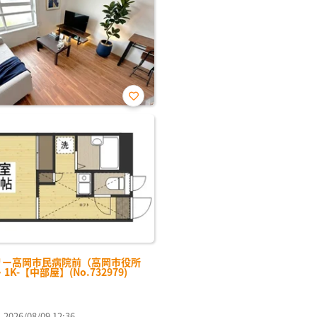
お気
に入
り登
録
リー高岡市民病院前（高岡市役所
・1K-【中部屋】(No.732979)
26/08/09 12:36