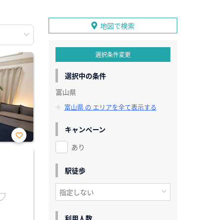
地図で検索
選択条件変更
選択中の条件
富山県
富山県 の エリアを全て表示する
キャンペーン
あり
お気
に入
り登
録
駅徒歩
利用人数