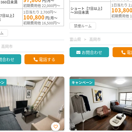
円/月～
360日未満
1日当たり 2,
初期費用他 22,000円～
ショート【7日以上】
103,80
1日当たり 2,700円～
～30日未満
7日以上】
100,800
初期費用他 1
円/月～
満
初期費用他 16,500円～
禁煙ルーム
ーム
富山県
高岡市
高岡市
お問合わせ
電
問合わせ
電話する
ーン
キャンペーン