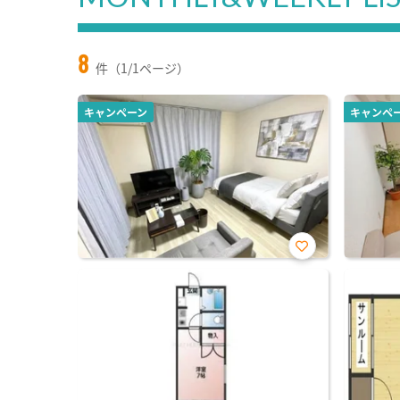
8
件（1/1ページ）
キャンペーン
キャンペ
お気
に入
り登
録