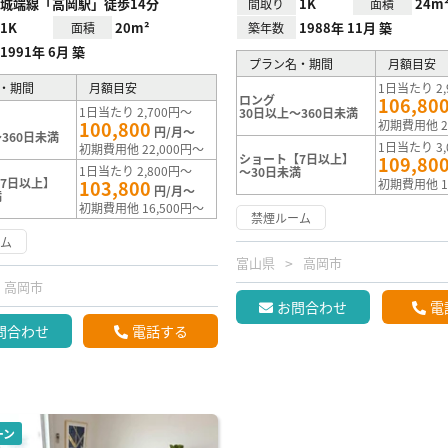
城端線「高岡駅」徒歩14分
1K
24m
間取り
面積
1K
20m²
1988年 11月 築
面積
築年数
1991年 6月 築
プラン名・期間
月額目安
・期間
月額目安
1日当たり 2,
ロング
106,80
1日当たり 2,700円～
30日以上～360日未満
100,800
初期費用他 2
円/月～
360日未満
1日当たり 3,
初期費用他 22,000円～
ショート【7日以上】
109,80
1日当たり 2,800円～
～30日未満
7日以上】
103,800
初期費用他 1
円/月～
満
初期費用他 16,500円～
禁煙ルーム
ーム
富山県
高岡市
高岡市
お問合わせ
電
問合わせ
電話する
ーン