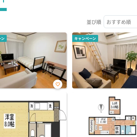
並び順
ーン
キャンペーン
お気
に入
り登
録