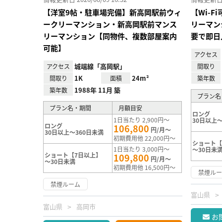
【洋室9帖・駐車場完備】新高岡駅前ウィ
【Wi-
ークリーマンション・新高岡駅前マンス
リーマン
リーマンション【同物件、複数部屋案内
要で即日
可能】
アクセス
城端線「高岡駅」
アクセス
間取り
1K
24m²
間取り
面積
築年数
1988年 11月 築
築年数
プラン名
プラン名・期間
月額目安
ロング
1日当たり 2,900円～
30日以上～
ロング
106,800
円/月～
30日以上～360日未満
初期費用他 22,000円～
ショート【
1日当たり 3,000円～
～30日未
ショート【7日以上】
109,800
円/月～
～30日未満
初期費用他 16,500円～
禁煙ル
禁煙ルーム
富山県
富山県
高岡市
お