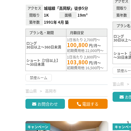
アクセス
城端線「高岡駅」徒歩5分
アクセス
間取り
1K
19m²
間取り
面積
築年数
1991年 4月 築
築年数
プラン名
プラン名・期間
月額目安
ロング
1日当たり 2,700円～
30日以上～
ロング
100,800
円/月～
30日以上～360日未満
初期費用他 22,000円～
ショート【
1日当たり 2,800円～
～30日未
ショート【7日以上】
103,800
円/月～
～30日未満
初期費用他 16,500円～
禁煙ル
禁煙ルーム
富山県
富山県
高岡市
お
お問合わせ
電話する
キャンペーン
キャンペ