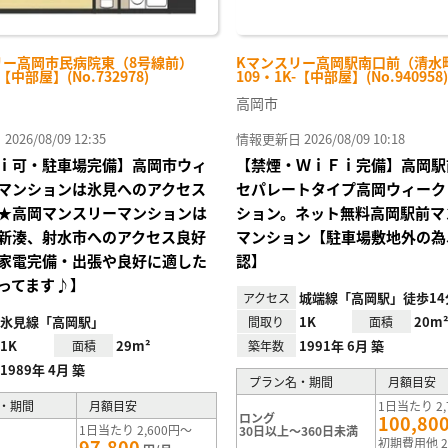
リー高岡市民病院東（8号線前）
Kマンスリー高岡駅南口前（清水
-【中部屋】(No.732978)
109・1K-【中部屋】(No.940958)
高岡市
26/08/09 12:35
情報更新日 2026/08/09 10:18
ｉ可・駐車場完備】高岡市ウィ
【禁煙・ＷｉＦｉ完備】高岡駅
マンションは氷見へのアクセス
セパレートタイプ高岡ウィーク
★高岡マンスリーマンションは
ション。ネット無料高岡駅前マ
新湊、射水市へのアクセス良好
マンション【駐車場敷地外の為
家電完備・出張や良好に適した
認】
ってます♪】
城端線「高岡駅」徒歩14
アクセス
氷見線「高岡駅」
1K
20m
間取り
面積
1K
29m²
1991年 6月 築
面積
築年数
1989年 4月 築
プラン名・期間
月額目安
・期間
月額目安
1日当たり 2,
ロング
100,80
1日当たり 2,600円～
30日以上～360日未満
97,800
初期費用他 2