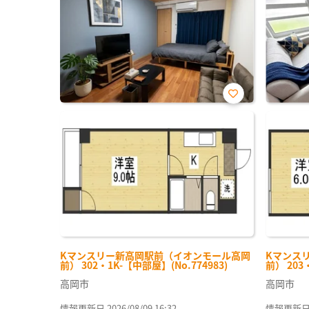
お気
に入
り登
録
Kマンスリー新高岡駅前（イオンモール高岡
Kマンス
前） 302・1K-【中部屋】(No.774983)
前） 203
高岡市
高岡市
情報更新日 2026/08/09 16:32
情報更新日 20