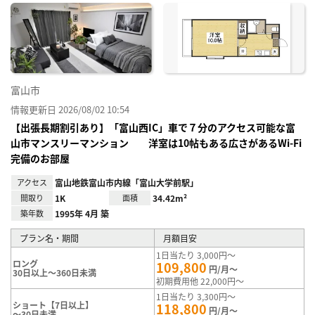
に入
り登
録
富山市
情報更新日 2026/08/02 10:54
【出張長期割引あり】「富山西IC」車で７分のアクセス可能な富
山市マンスリーマンション 洋室は10帖もある広さがあるWi-Fi
完備のお部屋
アクセス
富山地鉄富山市内線「富山大学前駅」
間取り
1K
面積
34.42m²
築年数
1995年 4月 築
プラン名・期間
月額目安
1日当たり 3,000円～
ロング
109,800
円/月～
30日以上～360日未満
初期費用他 22,000円～
1日当たり 3,300円～
ショート【7日以上】
118,800
円/月～
～30日未満