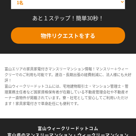
あと１ステップ！簡単30秒！
物件リクエストをする
富山エリアの家具家電付きマンスリーマンション情報！マンスリー＋ウィー
クリーでのご利用も可能です。連泊・長期出張の経費削減に、法人様にも大好
評！
富山ウィークリードットコムには、宅地建物取引士・マンション管理士・管
理業務主任者など国家資格保有者が在籍している不動産管理会社や不動産オ
ーナー直物件が掲載されています。寮・社宅として安心してご利用いただけ
ます！家具家電付きで単身赴任にも便利です。
富山ウィークリードットコム
富山県のマンスリーマンション・ウィークリーマンション