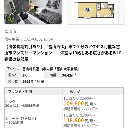
り登
録
富山市
情報更新日 2026/08/02 10:54
【出張長期割引あり】「富山西IC」車で７分のアクセス可能な富
山市マンスリーマンション 洋室は10帖もある広さがあるWi-Fi
完備のお部屋
アクセス
富山地鉄富山市内線「富山大学前駅」
間取り
1K
面積
34.42m²
築年数
1995年 4月 築
プラン名・期間
月額目安
1日当たり 3,000円～
ロング
109,800
円/月～
30日以上～360日未満
初期費用他 22,000円～
1日当たり 3,300円～
ショート【7日以上】
118,800
円/月～
～30日未満
初期費用他 16,500円～