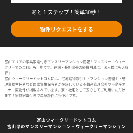
あと１ステップ！簡単30秒！
物件リクエストをする
富山エリアの家具家電付きマンスリーマンション情報！マンスリー＋ウィー
クリーでのご利用も可能です。連泊・長期出張の経費削減に、法人様にも大好
評！
富山ウィークリードットコムには、宅地建物取引士・マンション管理士・管
理業務主任者など国家資格保有者が在籍している不動産管理会社や不動産オ
ーナー直物件が掲載されています。寮・社宅として安心してご利用いただけ
ます！家具家電付きで単身赴任にも便利です。
富山ウィークリードットコム
富山県のマンスリーマンション・ウィークリーマンション