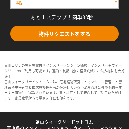
あと１ステップ！簡単30秒！
物件リクエストをする
富山エリアの家具家電付きマンスリーマンション情報！マンスリー＋ウィー
クリーでのご利用も可能です。連泊・長期出張の経費削減に、法人様にも大好
評！
富山ウィークリードットコムには、宅地建物取引士・マンション管理士・管
理業務主任者など国家資格保有者が在籍している不動産管理会社や不動産オ
ーナー直物件が掲載されています。寮・社宅として安心してご利用いただけ
ます！家具家電付きで単身赴任にも便利です。
富山ウィークリードットコム
富山県のマンスリーマンション・ウィークリーマンション