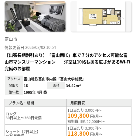
に入
り登
録
富山市
情報更新日 2026/08/02 10:54
【出張長期割引あり】「富山西IC」車で７分のアクセス可能な富
山市マンスリーマンション 洋室は10帖もある広さがあるWi-Fi
完備のお部屋
アクセス
富山地鉄富山市内線「富山大学前駅」
間取り
1K
面積
34.42m²
築年数
1995年 4月 築
プラン名・期間
月額目安
1日当たり 3,000円～
ロング
109,800
円/月～
30日以上～360日未満
初期費用他 22,000円～
1日当たり 3,300円～
ショート【7日以上】
118,800
円/月～
～30日未満