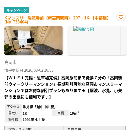
キャンペーン
Kマンスリー瑞龍寺前（新高岡駅南） 207・1K-【中部屋】
(No.733404)
お気
に入
り登
録
高岡市
情報更新日 2026/08/02 10:53
【ＷｉＦｉ完備・駐車場完備】高岡駅前まで徒歩７分の「高岡駅
前ウィークリーマンション」長期割引可能な高岡市マンスリーマ
ンションではお得な割引プランもあります★【砺波、氷見、小矢
部の出張にも便利です♪】
アクセス
氷見線「越中中川駅」
間取り
1K
面積
19m²
築年数
1991年 4月 築
プラン名・期間
月額目安