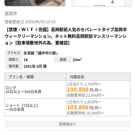
高岡市
情報更新日 2026/08/02 10:33
【禁煙・ＷｉＦｉ完備】高岡駅前人気のセパレートタイプ高岡市
ウィークリーマンション。ネット無料高岡駅前マンスリーマンシ
ョン【駐車場敷地外の為、要確認】
アクセス
氷見線「越中中川駅」
間取り
1K
面積
20m²
築年数
1991年 6月 築
プラン名・期間
月額目安
1日当たり 2,700円～
ロング
100,800
円/月～
30日以上～360日未満
初期費用他 22,000円～
1日当たり 2,800円～
ショート【7日以上】
103,800
円/月～
～30日未満
初期費用他 16,500円～
駐車場あり