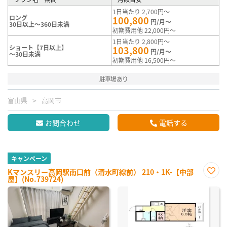
1日当たり 2,700円～
ロング
100,800
円/月～
30日以上～360日未満
初期費用他 22,000円～
1日当たり 2,800円～
ショート【7日以上】
103,800
円/月～
～30日未満
初期費用他 16,500円～
駐車場あり
富山県
高岡市
お問合わせ
電話する
キャンペーン
Kマンスリー高岡駅南口前（清水町線前） 210・1K-【中部
屋】(No.739724)
お気
に入
り登
録