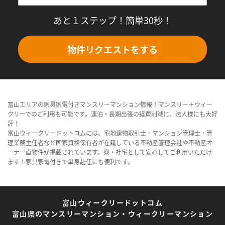
あと１ステップ！簡単30秒！
物件リクエストをする
富山エリアの家具家電付きマンスリーマンション情報！マンスリー＋ウィー
クリーでのご利用も可能です。連泊・長期出張の経費削減に、法人様にも大好
評！
富山ウィークリードットコムには、宅地建物取引士・マンション管理士・管
理業務主任者など国家資格保有者が在籍している不動産管理会社や不動産オ
ーナー直物件が掲載されています。寮・社宅として安心してご利用いただけ
ます！家具家電付きで単身赴任にも便利です。
富山ウィークリードットコム
富山県のマンスリーマンション・ウィークリーマンション