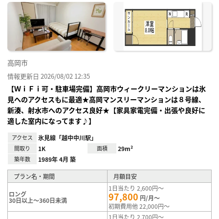
に入
り登
録
高岡市
情報更新日 2026/08/02 12:35
【ＷｉＦｉ可・駐車場完備】高岡市ウィークリーマンションは氷
見へのアクセスもに最適★高岡マンスリーマンションは８号線、
新湊、射水市へのアクセス良好★【家具家電完備・出張や良好に
適した室内になってます♪】
アクセス
氷見線「越中中川駅」
間取り
1K
面積
29m²
築年数
1989年 4月 築
プラン名・期間
月額目安
1日当たり 2,600円～
ロング
97,800
円/月～
30日以上～360日未満
初期費用他 22,000円～
1日当たり 2,700円～