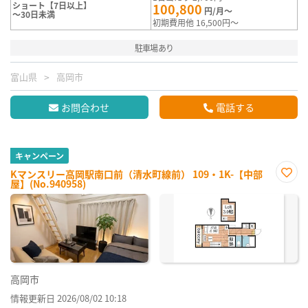
ショート【7日以上】
100,800
円/月～
～30日未満
初期費用他 16,500円～
駐車場あり
富山県
高岡市
お問合わせ
電話する
キャンペーン
Kマンスリー高岡駅南口前（清水町線前） 109・1K-【中部
屋】(No.940958)
お気
に入
り登
録
高岡市
情報更新日 2026/08/02 10:18