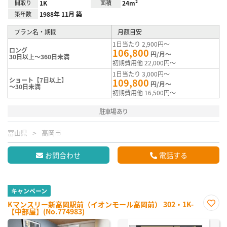
間取り
1K
面積
24m²
築年数
1988年 11月 築
プラン名・期間
月額目安
1日当たり 2,900円～
ロング
106,800
円/月～
30日以上～360日未満
初期費用他 22,000円～
1日当たり 3,000円～
ショート【7日以上】
109,800
円/月～
～30日未満
初期費用他 16,500円～
駐車場あり
富山県
高岡市
お問合わせ
電話する
キャンペーン
Kマンスリー新高岡駅前（イオンモール高岡前） 302・1K-
【中部屋】(No.774983)
お気
に入