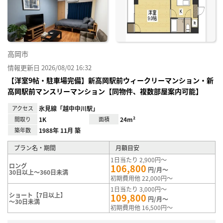
り登
録
高岡市
情報更新日 2026/08/02 16:32
【洋室9帖・駐車場完備】新高岡駅前ウィークリーマンション・新
高岡駅前マンスリーマンション【同物件、複数部屋案内可能】
アクセス
氷見線「越中中川駅」
間取り
1K
面積
24m²
築年数
1988年 11月 築
プラン名・期間
月額目安
1日当たり 2,900円～
ロング
106,800
円/月～
30日以上～360日未満
初期費用他 22,000円～
1日当たり 3,000円～
ショート【7日以上】
109,800
円/月～
～30日未満
初期費用他 16,500円～