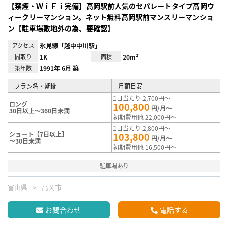
【禁煙・ＷｉＦｉ完備】高岡駅前人気のセパレートタイプ高岡ウ
ィークリーマンション。ネット無料高岡駅前マンスリーマンショ
ン【駐車場敷地外の為、要確認】
アクセス
氷見線「越中中川駅」
間取り
1K
面積
20m²
築年数
1991年 6月 築
プラン名・期間
月額目安
1日当たり 2,700円～
ロング
100,800
円/月～
30日以上～360日未満
初期費用他 22,000円～
1日当たり 2,800円～
ショート【7日以上】
103,800
円/月～
～30日未満
初期費用他 16,500円～
駐車場あり
富山県
高岡市
お問合わせ
電話する