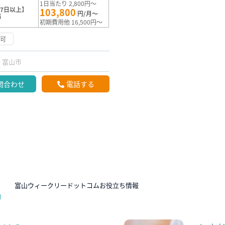
1日当たり 2,800円～
7日以上】
103,800
円/月～
満
初期費用他 16,500円～
渉可
富山市
問合わせ
電話する
N
富山ウィークリードットコムお役立ち情報