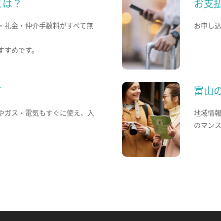
とは？
お支
・礼金・仲介手数料がすべて無
お申し
すすめです。
て
富山
やガス・電気もすぐに使え、入
地域情
のマン