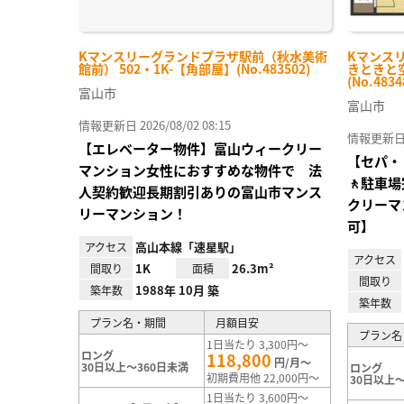
Kマンスリーグランドプラザ駅前（秋水美術
Kマンス
館前） 502・1K-【角部屋】(No.483502)
きときと空
(No.4834
富山市
富山市
情報更新日 2026/08/02 08:15
情報更新日 20
【エレベーター物件】富山ウィークリー
【セパ・
マンション女性におすすめな物件で 法
🚶駐車
人契約歓迎長期割引ありの富山市マンス
クリーマ
リーマンション！
可】
高山本線「速星駅」
アクセス
アクセス
1K
26.3m²
間取り
面積
間取り
1988年 10月 築
築年数
築年数
プラン名・期間
月額目安
プラン名
1日当たり 3,300円～
ロング
118,800
円/月～
30日以上～360日未満
ロング
初期費用他 22,000円～
30日以上～
1日当たり 3,600円～