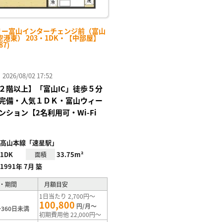
リー富山インターチェンジ前（富山
港東） 203・1DK・【中部屋】
87)
26/08/02 17:52
２階以上】「富山IC」徒歩５分
場完備・人気１ＤＫ・富山ウィー
ンション【2名利用可・Wi-Fi
高山本線「速星駅」
1DK
33.75m²
面積
1991年 7月 築
・期間
月額目安
1日当たり 2,700円～
100,800
円/月～
360日未満
初期費用他 22,000円～