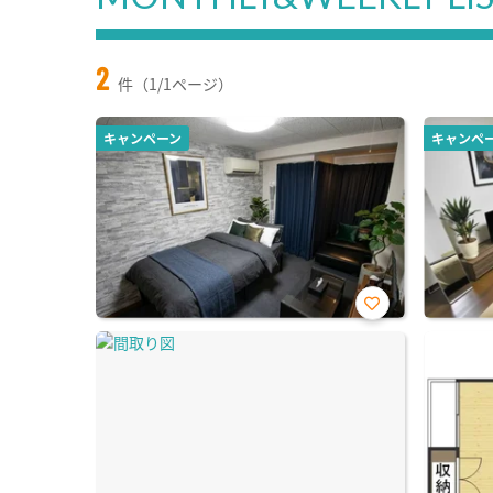
2
件（1/1ページ）
キャンペーン
キャンペ
お気
に入
り登
録