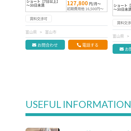
ショート【7日以上】
127,800
円/月～
～30日未満
ショート【
初期費用他 16,500円～
～30日未
賃料交渉可
賃料交
富山県
富山市
富山県
お問合わせ
電話する
お
USEFUL INFORMATIO