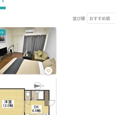
並び順
ーン
お気
に入
り登
録