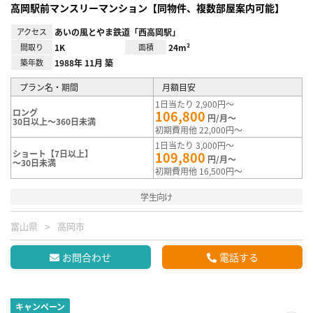
高岡駅前マンスリーマンション【同物件、複数部屋案内可能】
アクセス
あいの風とやま鉄道「西高岡駅」
間取り
1K
面積
24m²
築年数
1988年 11月 築
プラン名・期間
月額目安
1日当たり 2,900円～
ロング
106,800
円/月～
30日以上～360日未満
初期費用他 22,000円～
1日当たり 3,000円～
ショート【7日以上】
109,800
円/月～
～30日未満
初期費用他 16,500円～
学生向け
富山県
高岡市
お問合わせ
電話する
キャンペーン