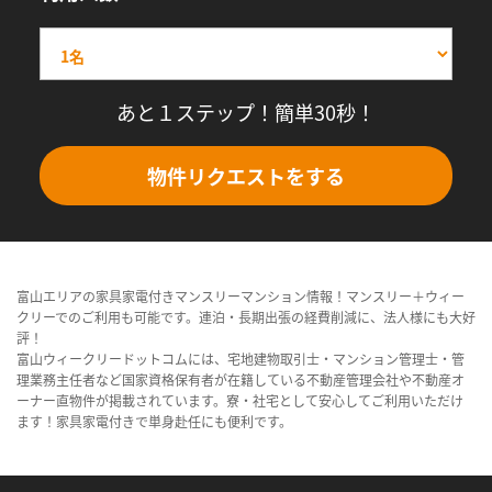
あと１ステップ！簡単30秒！
物件リクエストをする
富山エリアの家具家電付きマンスリーマンション情報！マンスリー＋ウィー
クリーでのご利用も可能です。連泊・長期出張の経費削減に、法人様にも大好
評！
富山ウィークリードットコムには、宅地建物取引士・マンション管理士・管
理業務主任者など国家資格保有者が在籍している不動産管理会社や不動産オ
ーナー直物件が掲載されています。寮・社宅として安心してご利用いただけ
ます！家具家電付きで単身赴任にも便利です。