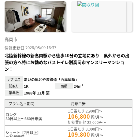
に入
り登
録
高岡市
情報更新日 2026/08/09 16:37
北陸新幹線の新高岡駅から徒歩10分の立地にあり 県外からの出
張の方へ特にお勧めなバストイレ別高岡市マンスリーマンショ
ン！
アクセス
あいの風とやま鉄道「西高岡駅」
間取り
1K
面積
24m²
築年数
1988年 11月 築
プラン名・期間
月額目安
1日当たり 2,900円～
ロング
106,800
円/月～
30日以上～360日未満
初期費用他 22,000円～
1日当たり 3,000円～
ショート【7日以上】
109,800
円/月～
～30日未満