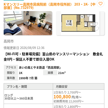
Kマンスリー高岡市民病院前（高岡市役所前） 203・1K-【中
部屋】(No.732979)
お気
に入
り登
録
高岡市
情報更新日 2026/08/09 12:36
【Wi-Fi可・駐車場完備】富山県のマンスリーマンション 敷金礼
金0円・保証人不要で即日入居OK
アクセス
あいの風とやま鉄道「西高岡駅」
間取り
1K
面積
21m²
築年数
1999年 7月 築
プラン名・期間
月額目安
1日当たり 2,700円～
ロング
100,800
円/月～
30日以上～360日未満
初期費用他 22,000円～
1日当たり 2,800円～