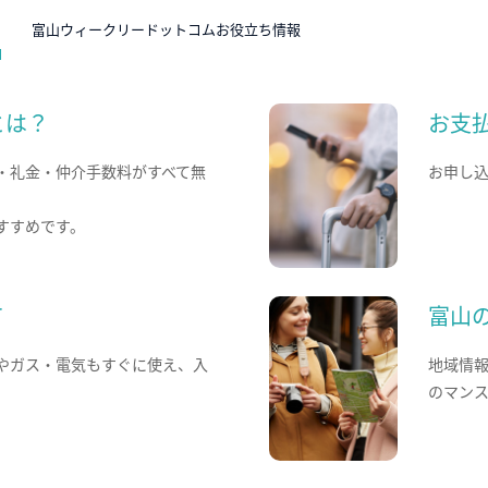
N
富山ウィークリードットコムお役立ち情報
とは？
お支
・礼金・仲介手数料がすべて無
お申し
すすめです。
て
富山
やガス・電気もすぐに使え、入
地域情
のマン