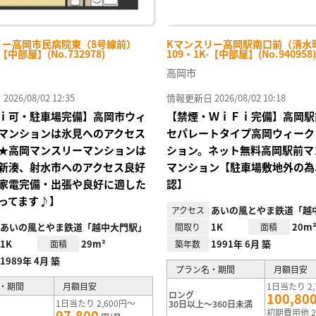
リー高岡市民病院東（8号線前）
Kマンスリー高岡駅南口前（清水
-【中部屋】(No.732978)
109・1K-【中部屋】(No.940958)
高岡市
26/08/02 12:35
情報更新日 2026/08/02 10:18
ｉ可・駐車場完備】高岡市ウィ
【禁煙・ＷｉＦｉ完備】高岡駅
マンションは氷見へのアクセス
セパレートタイプ高岡ウィーク
★高岡マンスリーマンションは
ション。ネット無料高岡駅前マ
新湊、射水市へのアクセス良好
マンション【駐車場敷地外の為
家電完備・出張や良好に適した
認】
ってます♪】
あいの風とやま鉄道「越
アクセス
あいの風とやま鉄道「越中大門駅」
1K
20m
間取り
面積
1K
29m²
1991年 6月 築
面積
築年数
1989年 4月 築
プラン名・期間
月額目安
・期間
月額目安
1日当たり 2,
ロング
100,80
1日当たり 2,600円～
30日以上～360日未満
97,800
初期費用他 2