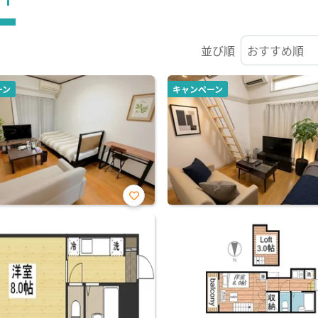
並び順
ーン
キャンペーン
お気
に入
り登
録