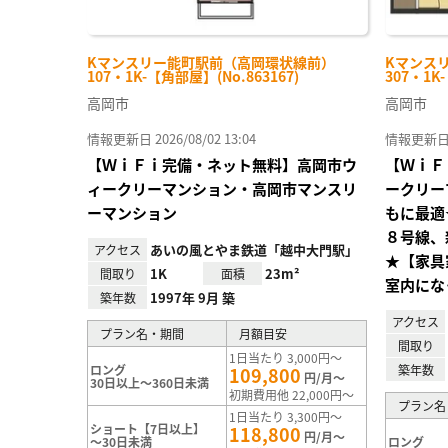
Kマンスリー能町駅前（高岡環状線前）
Kマンス
107・1K-【角部屋】(No.863167)
307・1K
高岡市
高岡市
情報更新日 2026/08/02 13:04
情報更新日 20
【ＷｉＦｉ完備・ネット無料】高岡市ウ
【ＷｉＦ
ィークリーマンション・高岡市マンスリ
ークリー
ーマンション
もに最適
８号線、
あいの風とやま鉄道「越中大門駅」
アクセス
★【家具
1K
23m²
間取り
面積
室内にな
1997年 9月 築
築年数
アクセス
プラン名・期間
月額目安
間取り
1日当たり 3,000円～
ロング
築年数
109,800
円/月～
30日以上～360日未満
初期費用他 22,000円～
プラン名
1日当たり 3,300円～
ショート【7日以上】
118,800
円/月～
～30日未満
ロング