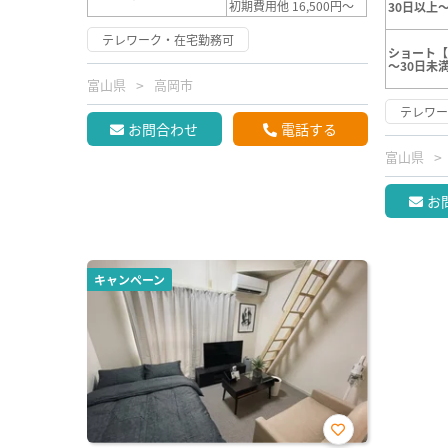
初期費用他 16,500円～
30日以上～
テレワーク・在宅勤務可
ショート【
～30日未
富山県
高岡市
テレワ
お問合わせ
電話する
富山県
お
キャンペーン