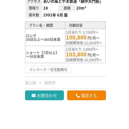
あいの風とやま鉄道「越中大門駅」
アクセス
1K
20m²
間取り
面積
1991年 6月 築
築年数
プラン名・期間
月額目安
1日当たり 2,700円～
ロング
100,800
円/月～
30日以上～360日未満
初期費用他 22,000円～
1日当たり 2,800円～
ショート【7日以上】
103,800
円/月～
～30日未満
初期費用他 16,500円～
テレワーク・在宅勤務可
富山県
高岡市
お問合わせ
電話する