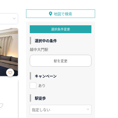
地図で検索
選択条件変更
選択中の条件
越中大門駅
駅を変更
キャンペーン
お気
に入
あり
り登
録
駅徒歩