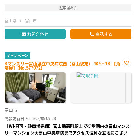
駐車場あり
富山県
富山市
お問合わせ
電話する
キャンペーン
Kマンスリー富山県立中央病院西（富山駅東） 409・1K-【角
部屋】(No.577072)
お気
に入
り登
録
富山市
情報更新日 2026/08/09 09:38
【Wi-Fi可・駐車場完備】富山稲荷町駅まで徒歩圏内の富山マンス
リーマンション★富山中央病院までアクセス便利な立地にござい