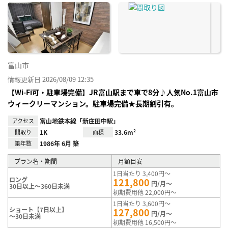
に入
り登
録
富山市
情報更新日 2026/08/09 12:35
【Wi-Fi可・駐車場完備】JR富山駅まで車で8分♪人気No.1富山市
ウィークリーマンション。駐車場完備★長期割引有。
アクセス
富山地鉄本線「新庄田中駅」
間取り
1K
面積
33.6m²
築年数
1986年 6月 築
プラン名・期間
月額目安
1日当たり 3,400円～
ロング
121,800
円/月～
30日以上～360日未満
初期費用他 22,000円～
1日当たり 3,600円～
ショート【7日以上】
127,800
円/月～
～30日未満
初期費用他 16,500円～