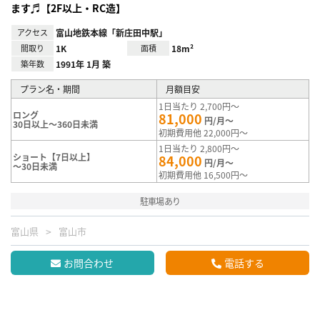
ます♬【2F以上・RC造】
アクセス
富山地鉄本線「新庄田中駅」
間取り
1K
面積
18m²
築年数
1991年 1月 築
プラン名・期間
月額目安
1日当たり 2,700円～
ロング
81,000
円/月～
30日以上～360日未満
初期費用他 22,000円～
1日当たり 2,800円～
ショート【7日以上】
84,000
円/月～
～30日未満
初期費用他 16,500円～
駐車場あり
富山県
富山市
お問合わせ
電話する