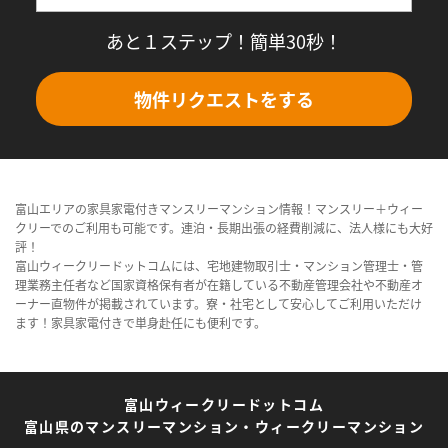
あと１ステップ！簡単30秒！
物件リクエストをする
富山エリアの家具家電付きマンスリーマンション情報！マンスリー＋ウィー
クリーでのご利用も可能です。連泊・長期出張の経費削減に、法人様にも大好
評！
富山ウィークリードットコムには、宅地建物取引士・マンション管理士・管
理業務主任者など国家資格保有者が在籍している不動産管理会社や不動産オ
ーナー直物件が掲載されています。寮・社宅として安心してご利用いただけ
ます！家具家電付きで単身赴任にも便利です。
富山ウィークリードットコム
富山県のマンスリーマンション・ウィークリーマンション