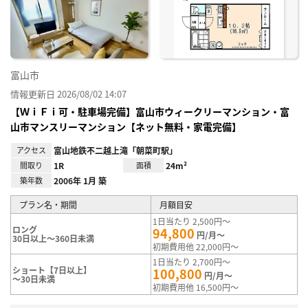
り登
録
富山市
情報更新日 2026/08/02 14:07
【ＷｉＦｉ可・駐車場完備】富山市ウィークリーマンション・富
山市マンスリーマンション【ネット無料・家電完備】
アクセス
富山地鉄不二越上滝「朝菜町駅」
間取り
1R
面積
24m²
築年数
2006年 1月 築
プラン名・期間
月額目安
1日当たり 2,500円～
ロング
94,800
円/月～
30日以上～360日未満
初期費用他 22,000円～
1日当たり 2,700円～
ショート【7日以上】
100,800
円/月～
～30日未満
初期費用他 16,500円～