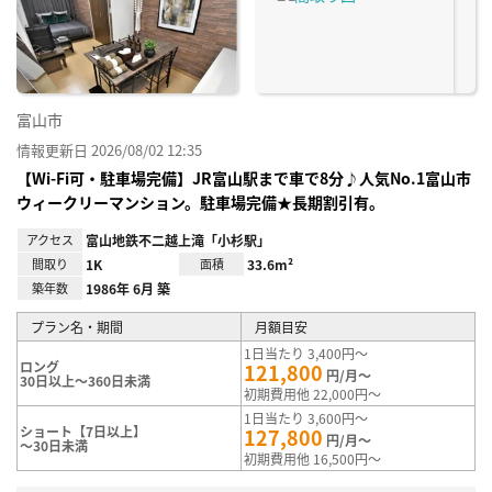
り登
録
富山市
情報更新日 2026/08/02 12:35
【Wi-Fi可・駐車場完備】JR富山駅まで車で8分♪人気No.1富山市
ウィークリーマンション。駐車場完備★長期割引有。
アクセス
富山地鉄不二越上滝「小杉駅」
間取り
1K
面積
33.6m²
築年数
1986年 6月 築
プラン名・期間
月額目安
1日当たり 3,400円～
ロング
121,800
円/月～
30日以上～360日未満
初期費用他 22,000円～
1日当たり 3,600円～
ショート【7日以上】
127,800
円/月～
～30日未満
初期費用他 16,500円～