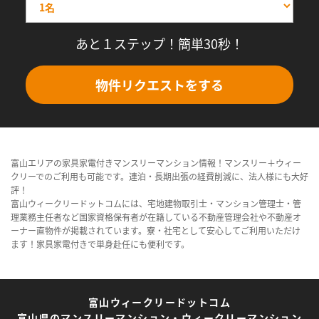
あと１ステップ！簡単30秒！
物件リクエストをする
富山エリアの家具家電付きマンスリーマンション情報！マンスリー＋ウィー
クリーでのご利用も可能です。連泊・長期出張の経費削減に、法人様にも大好
評！
富山ウィークリードットコムには、宅地建物取引士・マンション管理士・管
理業務主任者など国家資格保有者が在籍している不動産管理会社や不動産オ
ーナー直物件が掲載されています。寮・社宅として安心してご利用いただけ
ます！家具家電付きで単身赴任にも便利です。
富山ウィークリードットコム
富山県のマンスリーマンション・ウィークリーマンション