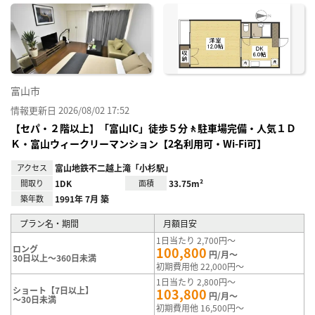
に入
り登
録
富山市
情報更新日 2026/08/02 17:52
【セパ・２階以上】「富山IC」徒歩５分🚶駐車場完備・人気１Ｄ
Ｋ・富山ウィークリーマンション【2名利用可・Wi-Fi可】
アクセス
富山地鉄不二越上滝「小杉駅」
間取り
1DK
面積
33.75m²
築年数
1991年 7月 築
プラン名・期間
月額目安
1日当たり 2,700円～
ロング
100,800
円/月～
30日以上～360日未満
初期費用他 22,000円～
1日当たり 2,800円～
ショート【7日以上】
103,800
円/月～
～30日未満
初期費用他 16,500円～