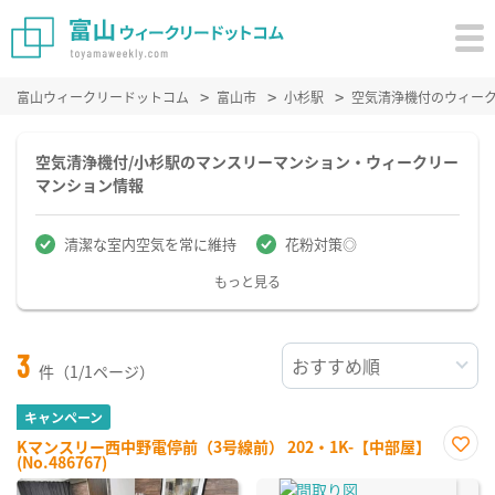
富山ウィークリードットコム
富山市
小杉駅
空気清浄機付のウィー
空気清浄機付/小杉駅のマンスリーマンション・ウィークリー
マンション情報
清潔な室内空気を常に維持
花粉対策◎
もっと見る
3
件（1/1ページ）
キャンペーン
Kマンスリー西中野電停前（3号線前） 202・1K-【中部屋】
(No.486767)
お気
に入