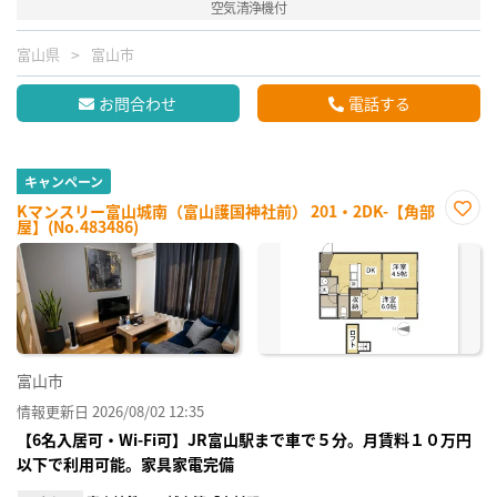
空気清浄機付
富山県
富山市
お問合わせ
電話する
キャンペーン
Kマンスリー富山城南（富山護国神社前） 201・2DK-【角部
屋】(No.483486)
お気
に入
り登
録
富山市
情報更新日 2026/08/02 12:35
【6名入居可・Wi-Fi可】JR富山駅まで車で５分。月賃料１０万円
以下で利用可能。家具家電完備