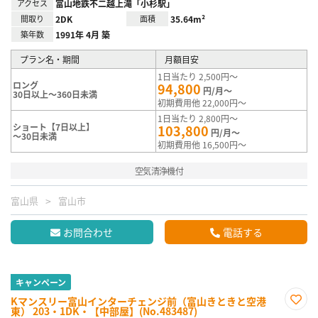
アクセス
富山地鉄不二越上滝「小杉駅」
間取り
2DK
面積
35.64m²
築年数
1991年 4月 築
プラン名・期間
月額目安
1日当たり 2,500円～
ロング
94,800
円/月～
30日以上～360日未満
初期費用他 22,000円～
1日当たり 2,800円～
ショート【7日以上】
103,800
円/月～
～30日未満
初期費用他 16,500円～
空気清浄機付
富山県
富山市
お問合わせ
電話する
キャンペーン
Kマンスリー富山インターチェンジ前（富山きときと空港
東） 203・1DK・【中部屋】(No.483487)
お気