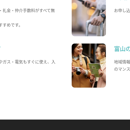
・礼金・仲介手数料がすべて無
お申し
すすめです。
て
富山
やガス・電気もすぐに使え、入
地域情
のマン