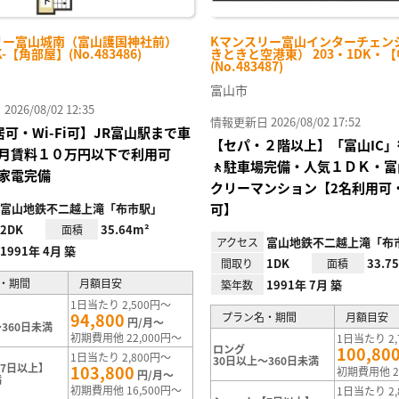
リー富山城南（富山護国神社前）
Kマンスリー富山インターチェン
K-【角部屋】(No.483486)
きときと空港東） 203・1DK・
(No.483487)
富山市
26/08/02 12:35
情報更新日 2026/08/02 17:52
居可・Wi-Fi可】JR富山駅まで車
【セパ・２階以上】「富山IC
月賃料１０万円以下で利用可
🚶駐車場完備・人気１ＤＫ・
家電完備
クリーマンション【2名利用可・W
富山地鉄不二越上滝「布市駅」
可】
2DK
35.64m²
面積
富山地鉄不二越上滝「布
アクセス
1991年 4月 築
1DK
33.7
間取り
面積
・期間
月額目安
1991年 7月 築
築年数
1日当たり 2,500円～
94,800
プラン名・期間
月額目安
円/月～
360日未満
初期費用他 22,000円～
1日当たり 2,
ロング
100,80
1日当たり 2,800円～
30日以上～360日未満
7日以上】
103,800
初期費用他 2
円/月～
満
初期費用他 16,500円～
1日当たり 2,