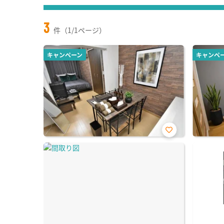
3
件（1/1ページ）
キャンペーン
キャンペ
お気
に入
り登
録