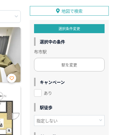
地図で検索
選択条件変更
選択中の条件
布市駅
駅を変更
キャンペーン
お気
に入
あり
り登
録
駅徒歩