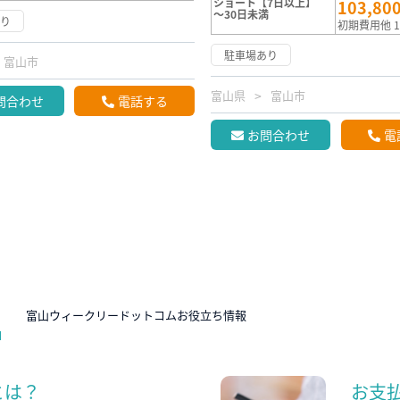
ショート【7日以上】
103,80
～30日未満
あり
初期費用他 1
駐車場あり
富山市
富山県
富山市
問合わせ
電話する
お問合わせ
電
N
富山ウィークリードットコムお役立ち情報
とは？
お支