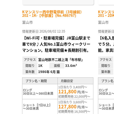
Kマンスリー西中野電停前（3号線前）
Kマンス
202・1K-【中部屋】(No.486767)
201・2D
富山市
富山市
情報更新日 2026/08/02 12:35
情報更新日 20
【Wi-Fi可・駐車場完備】JR富山駅まで
【6名入
車で8分♪人気No.1富山市ウィークリー
で５分。
マンション。駐車場完備★長期割引有。
能。家具
富山地鉄不二越上滝「布市駅」
アクセス
アクセス
1K
33.6m²
間取り
面積
間取り
1986年 6月 築
築年数
築年数
プラン名・期間
月額目安
プラン名
1日当たり 3,400円～
ロング
ロング
121,800
円/月～
30日以上～360日未満
30日以上～
初期費用他 22,000円～
1日当たり 3,600円～
ショート【7日以上】
ショート【
127,800
円/月～
～30日未満
～30日未
初期費用他 16,500円～