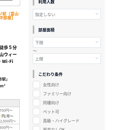
利用人数
ジ前（富山
【中部屋】
部屋面積
」徒歩５分
～
富山ウィー
i-Fi
こだわり条件
市駅」
女性向け
5m²
ファミリー向け
同棲向け
700円～
ペット可
0
円/月～
高級・ハイグレード
2,000円～
800円～
家具なしOK