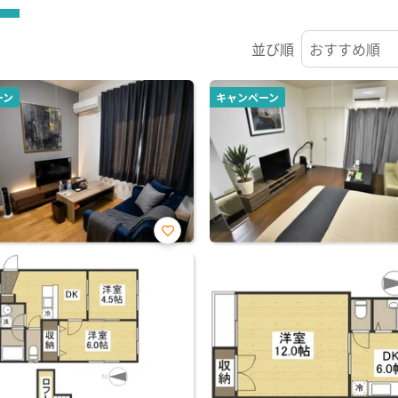
並び順
ーン
キャンペーン
お気
に入
り登
録