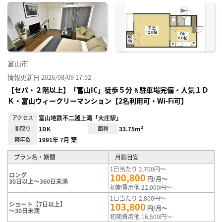
に入
り登
録
富山市
情報更新日 2026/08/09 17:52
【セパ・２階以上】「富山IC」徒歩５分🚶駐車場完備・人気１Ｄ
Ｋ・富山ウィークリーマンション【2名利用可・Wi-Fi可】
アクセス
富山地鉄不二越上滝「大庄駅」
間取り
1DK
面積
33.75m²
築年数
1991年 7月 築
プラン名・期間
月額目安
1日当たり 2,700円～
ロング
100,800
円/月～
30日以上～360日未満
初期費用他 22,000円～
1日当たり 2,800円～
ショート【7日以上】
103,800
円/月～
～30日未満
初期費用他 16,500円～