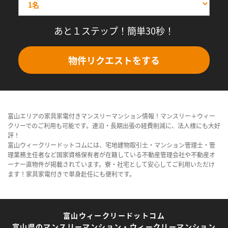
あと１ステップ！簡単30秒！
物件リクエストをする
富山エリアの家具家電付きマンスリーマンション情報！マンスリー＋ウィー
クリーでのご利用も可能です。連泊・長期出張の経費削減に、法人様にも大好
評！
富山ウィークリードットコムには、宅地建物取引士・マンション管理士・管
理業務主任者など国家資格保有者が在籍している不動産管理会社や不動産オ
ーナー直物件が掲載されています。寮・社宅として安心してご利用いただけ
ます！家具家電付きで単身赴任にも便利です。
富山ウィークリードットコム
富山県のマンスリーマンション・ウィークリーマンション