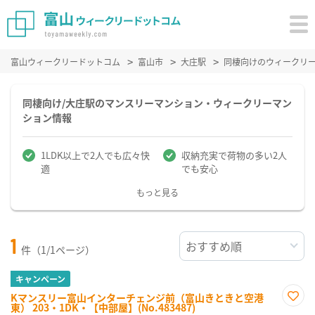
富山ウィークリードットコム
富山市
大庄駅
同棲向けのウィークリ
同棲向け/大庄駅のマンスリーマンション・ウィークリーマン
ション情報
1LDK以上で2人でも広々快
収納充実で荷物の多い2人
適
でも安心
もっと見る
1
件（1/1ページ）
キャンペーン
Kマンスリー富山インターチェンジ前（富山きときと空港
東） 203・1DK・【中部屋】(No.483487)
お気