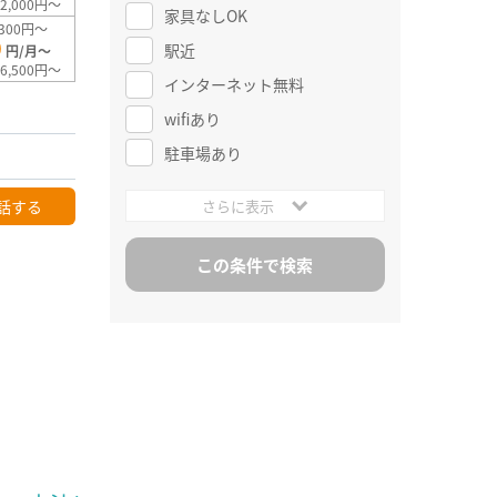
2,000円～
家具なしOK
300円～
0
駅近
円/月～
6,500円～
インターネット無料
wifiあり
駐車場あり
話する
さらに表示