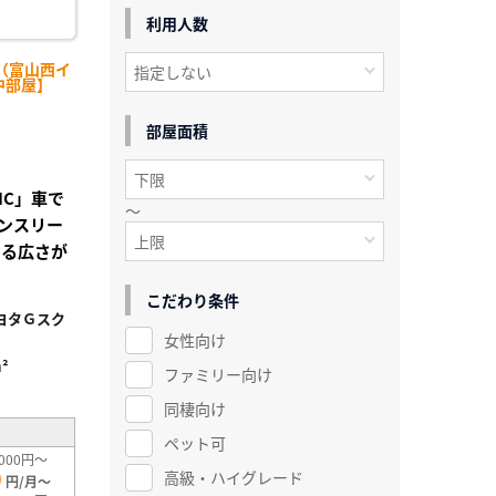
利用人数
（富山西イ
中部屋】
部屋面積
IC」車で
～
ンスリー
ある広さが
こだわり条件
ヨタＧスク
女性向け
²
ファミリー向け
同棲向け
ペット可
000円～
0
高級・ハイグレード
円/月～