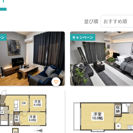
並び順
ーン
キャンペーン
お気
に入
り登
録