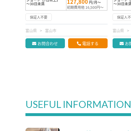
127,800
円/月～
～30日未満
～30日未
初期費用他 16,500円～
保証人不要
保証人
富山県
富山市
富山県
お問合わせ
電話する
お
USEFUL INFORMATIO