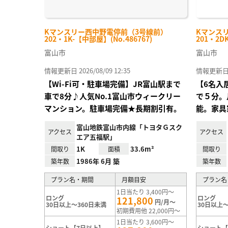
Kマンスリー西中野電停前（3号線前）
Kマンス
202・1K-【中部屋】(No.486767)
201・2D
富山市
富山市
情報更新日 2026/08/09 12:35
情報更新日 20
【Wi-Fi可・駐車場完備】JR富山駅まで
【6名入
車で8分♪人気No.1富山市ウィークリー
で５分。
マンション。駐車場完備★長期割引有。
能。家具
富山地鉄富山市内線「トヨタＧスク
アクセス
アクセス
エア五福駅」
1K
33.6m²
間取り
面積
間取り
1986年 6月 築
築年数
築年数
プラン名・期間
月額目安
プラン名
1日当たり 3,400円～
ロング
ロング
121,800
円/月～
30日以上～360日未満
30日以上～
初期費用他 22,000円～
1日当たり 3,600円～
ショート【7日以上】
ショート【