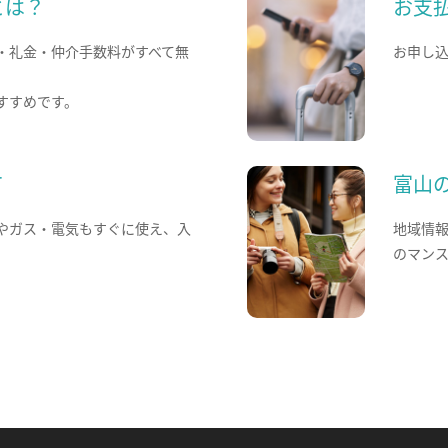
とは？
お支
・礼金・仲介手数料がすべて無
お申し
すすめです。
て
富山
やガス・電気もすぐに使え、入
地域情
のマン