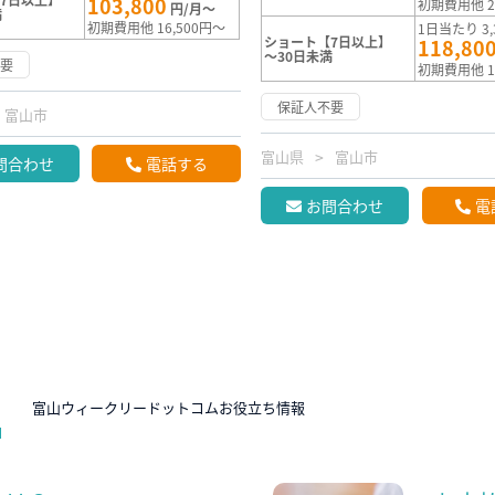
103,800
初期費用他 2
円/月～
満
初期費用他 16,500円～
1日当たり 3,
ショート【7日以上】
118,80
～30日未満
不要
初期費用他 1
保証人不要
富山市
富山県
富山市
問合わせ
電話する
お問合わせ
電
N
富山ウィークリードットコムお役立ち情報