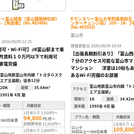
リー富山城南（富山護国神社前）
Kマンスリー富山大学附属病院北
K-【角部屋】(No.483486)
ンターチェンジ前） 209・1K-【
(No.483503)
富山市
26/08/09 12:35
情報更新日 2026/08/09 10:54
居可・Wi-Fi可】JR富山駅まで車
【出張長期割引あり】「富山西
月賃料１０万円以下で利用可
７分のアクセス可能な富山市マ
家電完備
マンション 洋室は10帖も
富山地鉄富山市内線「トヨタＧスク
あるWi-Fi完備のお部屋
エア五福駅」徒歩12分
富山地鉄富山市内線「ト
2DK
35.64m²
面積
アクセス
エア五福駅」
1991年 4月 築
1K
34.42m
間取り
面積
・期間
月額目安
1995年 4月 築
築年数
1日当たり 2,500円～
94,800
プラン名・期間
月額目安
円/月～
360日未満
初期費用他 22,000円～
1日当たり 3,
ロング
109,80
1日当たり 2,800円～
30日以上～360日未満
7日以上】