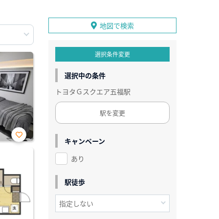
地図で検索
選択条件変更
選択中の条件
トヨタＧスクエア五福駅
駅を変更
キャンペーン
お気
に入
あり
り登
録
駅徒歩