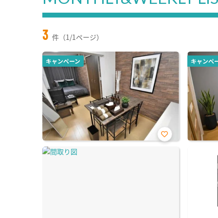
3
件（1/1ページ）
キャンペーン
キャンペ
お気
に入
り登
録