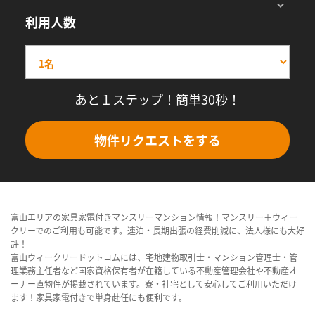
利用人数
あと１ステップ！簡単30秒！
物件リクエストをする
富山エリアの家具家電付きマンスリーマンション情報！マンスリー＋ウィー
クリーでのご利用も可能です。連泊・長期出張の経費削減に、法人様にも大好
評！
富山ウィークリードットコムには、宅地建物取引士・マンション管理士・管
理業務主任者など国家資格保有者が在籍している不動産管理会社や不動産オ
ーナー直物件が掲載されています。寮・社宅として安心してご利用いただけ
ます！家具家電付きで単身赴任にも便利です。