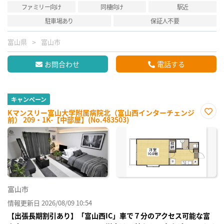
ファミリー向け
同棲向け
駅近
駐車場あり
保証人不要
富山県
富山市
お問合わせ
電話する
キャンペーン
Kマンスリー富山大学附属病院北（富山西インターチェンジ
前） 209・1K-【中部屋】(No.483503)
お気
に入
り登
録
富山市
情報更新日 2026/08/09 10:54
【出張長期割引あり】「富山西IC」車で７分のアクセス可能な富