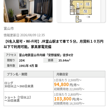
り登
録
富山市
情報更新日 2026/08/09 12:35
【6名入居可・Wi-Fi可】JR富山駅まで車で５分。月賃料１０万円
以下で利用可能。家具家電完備
アクセス
富山地鉄富山市内線「安野屋駅」徒歩8分
間取り
2DK
面積
35.64m²
築年数
1991年 4月 築
プラン名・期間
月額目安
1日当たり 2,500円～
ロング
94,800
円/月～
30日以上～360日未満
初期費用他 22,000円～
1日当たり 2,800円～
ショート【7日以上】
103,800
円/月～
～30日未満
初期費用他 16,500円～