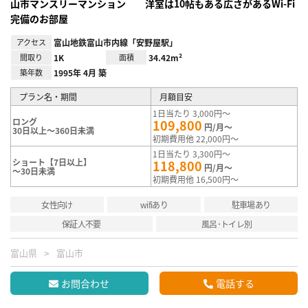
山市マンスリーマンション 洋室は10帖もある広さがあるWi-Fi
完備のお部屋
アクセス
富山地鉄富山市内線「安野屋駅」
間取り
1K
面積
34.42m²
築年数
1995年 4月 築
プラン名・期間
月額目安
1日当たり 3,000円～
ロング
109,800
円/月～
30日以上～360日未満
初期費用他 22,000円～
1日当たり 3,300円～
ショート【7日以上】
118,800
円/月～
～30日未満
初期費用他 16,500円～
女性向け
wifiあり
駐車場あり
保証人不要
風呂･トイレ別
富山県
富山市
お問合わせ
電話する