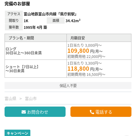
完備のお部屋
アクセス
富山地鉄富山市内線「県庁前駅」
間取り
1K
面積
34.42m²
築年数
1995年 4月 築
プラン名・期間
月額目安
1日当たり 3,000円～
ロング
109,800
円/月～
30日以上～360日未満
初期費用他 22,000円～
1日当たり 3,300円～
ショート【7日以上】
118,800
円/月～
～30日未満
初期費用他 16,500円～
保証人不要
富山県
富山市
お問合わせ
電話する
キャンペーン