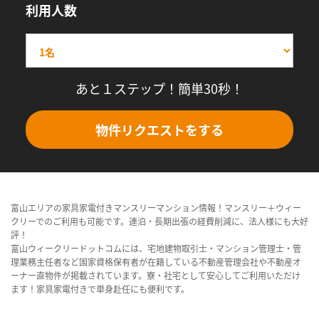
利用人数
あと１ステップ！簡単30秒！
物件リクエストをする
富山エリアの家具家電付きマンスリーマンション情報！マンスリー＋ウィー
クリーでのご利用も可能です。連泊・長期出張の経費削減に、法人様にも大好
評！
富山ウィークリードットコムには、宅地建物取引士・マンション管理士・管
理業務主任者など国家資格保有者が在籍している不動産管理会社や不動産オ
ーナー直物件が掲載されています。寮・社宅として安心してご利用いただけ
ます！家具家電付きで単身赴任にも便利です。