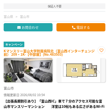
保証人不要
富山県
富山市
お問合わせ
電話する
キャンペーン
Kマンスリー富山大学附属病院北（富山西インターチェンジ
前） 209・1K-【中部屋】(No.483503)
お気
に入
り登
録
富山市
情報更新日 2026/08/02 10:54
【出張長期割引あり】「富山西IC」車で７分のアクセス可能な富
山市マンスリーマンション 洋室は10帖もある広さがあるWi-Fi