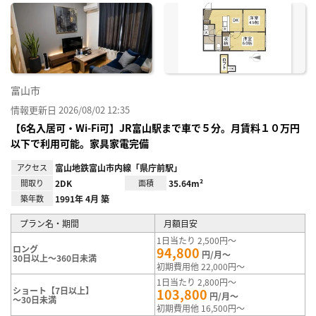
に入
り登
録
富山市
情報更新日 2026/08/02 12:35
【6名入居可・Wi-Fi可】JR富山駅まで車で５分。月賃料１０万円
以下で利用可能。家具家電完備
アクセス
富山地鉄富山市内線「県庁前駅」
間取り
2DK
面積
35.64m²
築年数
1991年 4月 築
プラン名・期間
月額目安
1日当たり 2,500円～
ロング
94,800
円/月～
30日以上～360日未満
初期費用他 22,000円～
1日当たり 2,800円～
ショート【7日以上】
103,800
円/月～
～30日未満
初期費用他 16,500円～