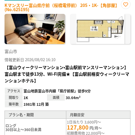
Kマンスリー富山県庁前（桜橋電停前） 205・1K-【角部屋】
(No.625195)
お気
に入
り登
録
富山市
情報更新日 2026/08/02 16:10
【富山ウィークリーマンション•富山駅前マンスリーマンション】
富山駅まで徒歩13分、Wi-Fi完備★【富山駅前格安ウィークリーマ
ンションホテル】
アクセス
富山地鉄富山市内線「県庁前駅」徒歩9分
間取り
1K
面積
30.64m²
築年数
1981年 12月 築
プラン名・期間
月額目安
1日当たり 3,600円～
ロング
127,800
円/月～
30日以上～360日未満
初期費用他 22,000円～