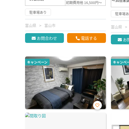
～30日未
初期費用他 16,500円～
駐車場あり
駐車場
富山県
富山市
富山県
お問合わせ
電話する
お
キャンペーン
キャンペ
お気
に入
り登
録