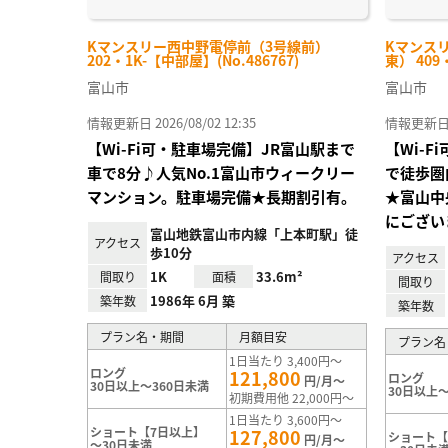
Kマンスリー西中野電停前（3号線前）
Kマンス
202・1K-【中部屋】(No.486767)
東） 409
富山市
富山市
情報更新日 2026/08/02 12:35
情報更新日 20
【Wi-Fi可・駐車場完備】JR富山駅まで
【Wi-
車で8分♪人気No.1富山市ウィークリー
で徒歩圏
マンション。駐車場完備★長期割引有。
★富山中
にござい
富山地鉄富山市内線「上本町駅」徒
アクセス
歩10分
アクセス
1K
33.6m²
間取り
面積
間取り
1986年 6月 築
築年数
築年数
プラン名・期間
月額目安
プラン名
1日当たり 3,400円～
ロング
121,800
ロング
円/月～
30日以上～360日未満
30日以上～
初期費用他 22,000円～
1日当たり 3,600円～
ショート【7日以上】
127,800
ショート【
円/月～
～30日未満