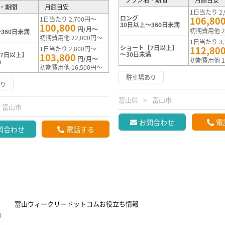
・期間
月額目安
1日当たり 2,
ロング
106,80
1日当たり 2,700円～
30日以上～360日未満
100,800
円/月～
初期費用他 2
360日未満
初期費用他 22,000円～
1日当たり 3,
ショート【7日以上】
112,80
1日当たり 2,800円～
～30日未満
7日以上】
103,800
円/月～
初期費用他 1
満
初期費用他 16,500円～
駐車場あり
あり
富山県
富山市
富山市
お問合わせ
電
問合わせ
電話する
N
富山ウィークリードットコムお役立ち情報