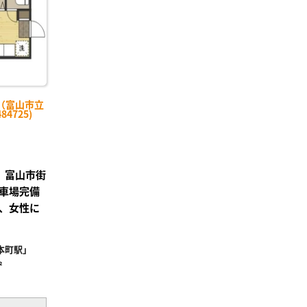
（富山市立
4725)
備】富山市街
車場完備
F、女性に
本町駅」
²