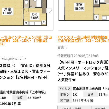
リー富山インターチェンジ前（富山
Kマンスリー富山市科学博物館西
港東） 203・1DK・【中部屋】
富山市民病院西） 203・203(No.48
87)
富山市
情報更新日 2026/08/02 16:05
26/08/02 17:52
【Wi-Fi可・オートロック完
２階以上】「富山IC」徒歩５分
人気マンスリーマンション♪駐
場完備・人気１ＤＫ・富山ウィー
(^^♪洋室10帖あり 安心の2
ンション【2名利用可・Wi-Fi
人気物件★
富山地鉄富山市内線「上
アクセス
富山地鉄富山市内線「上本町駅」
1K
33.7m
間取り
面積
1DK
33.75m²
面積
1993年 4月 築
築年数
1991年 7月 築
プラン名・期間
月額目安