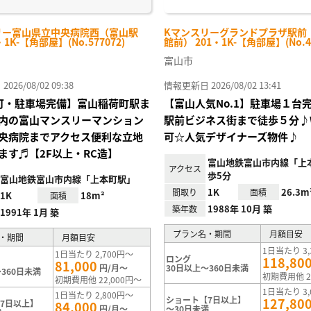
リー富山県立中央病院西（富山駅
Kマンスリーグランドプラザ駅前
・1K-【角部屋】(No.577072)
館前） 201・1K-【角部屋】(No.48
富山市
26/08/02 09:38
情報更新日 2026/08/02 13:41
Fi可・駐車場完備】富山稲荷町駅ま
【富山人気No.1】駐車場１台
内の富山マンスリーマンション
駅前ビジネス街まで徒歩５分♪W
央病院までアクセス便利な立地
可☆人気デザイナーズ物件♪
ます♬【2F以上・RC造】
富山地鉄富山市内線「上
アクセス
歩5分
富山地鉄富山市内線「上本町駅」
1K
26.3m
間取り
面積
1K
18m²
面積
1988年 10月 築
築年数
1991年 1月 築
プラン名・期間
月額目安
・期間
月額目安
1日当たり 3,
1日当たり 2,700円～
ロング
118,80
81,000
円/月～
30日以上～360日未満
360日未満
初期費用他 2
初期費用他 22,000円～
1日当たり 3,
1日当たり 2,800円～
ショート【7日以上】
127,80
7日以上】
84,000
円/月～
～30日未満