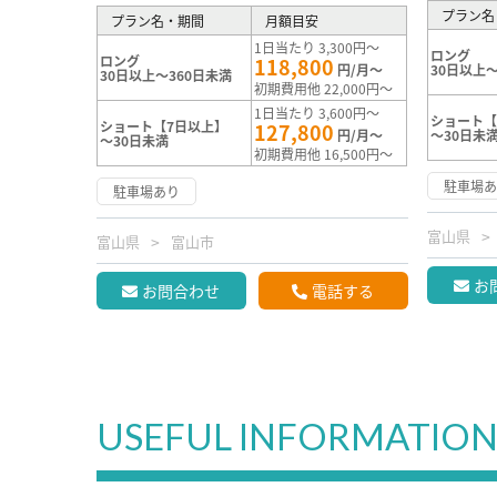
プラン名
プラン名・期間
月額目安
1日当たり 3,300円～
ロング
ロング
118,800
円/月～
30日以上～
30日以上～360日未満
初期費用他 22,000円～
1日当たり 3,600円～
ショート【
ショート【7日以上】
127,800
円/月～
～30日未
～30日未満
初期費用他 16,500円～
駐車場
駐車場あり
富山県
富山県
富山市
お
お問合わせ
電話する
USEFUL INFORMATIO