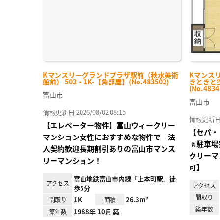
Kマンスリーグランドプラザ駅前（秋水美術
Kマンス
館前） 502・1K-【角部屋】(No.483502)
きときと空
(No.4834
富山市
富山市
情報更新日 2026/08/02 08:15
情報更新日 20
【エレベーター物件】富山ウィークリー
【セパ・
マンション女性におすすめな物件で 法
🚶駐車
人契約歓迎長期割引ありの富山市マンス
クリーマ
リーマンション！
可】
富山地鉄富山市内線「上本町駅」徒
アクセス
アクセス
歩5分
間取り
1K
26.3m²
間取り
面積
築年数
1988年 10月 築
築年数