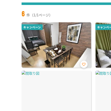
6
件（1/1ページ）
キャンペーン
キャンペ
お気
に入
り登
録