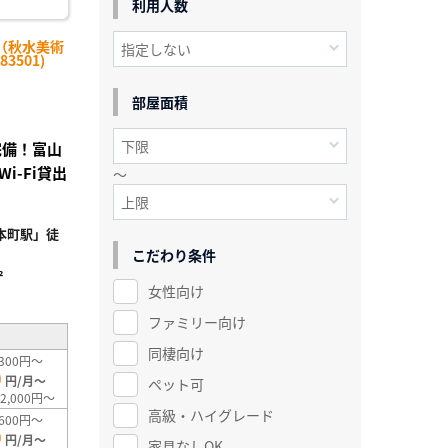
利用人数
（秋水美術
3501)
部屋面積
完備！富山
i-Fi貸出
～
本町駅」徒
こだわり条件
²
女性向け
ファミリー向け
同棲向け
300円～
0
円/月～
ペット可
2,000円～
高級・ハイグレード
600円～
0
円/月～
家具なしOK