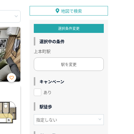
地図で検索
選択条件変更
選択中の条件
上本町駅
駅を変更
キャンペーン
お気
に入
あり
り登
録
駅徒歩