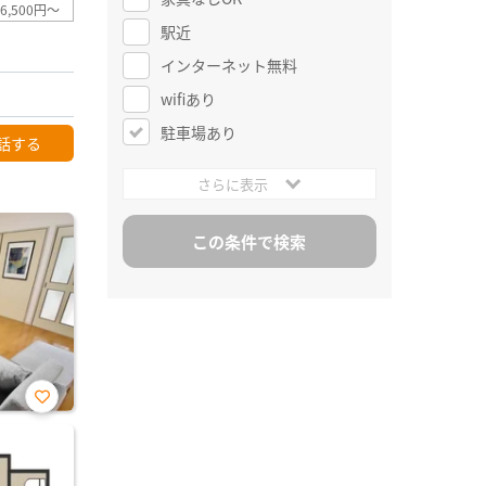
6,500円～
駅近
インターネット無料
wifiあり
駐車場あり
話する
さらに表示
お気
に入
り登
録