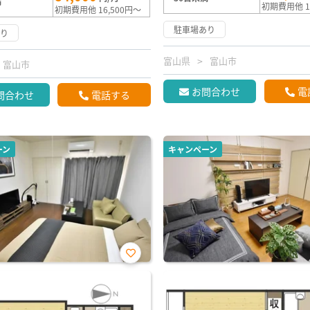
満
初期費用他 1
初期費用他 16,500円～
駐車場あり
あり
富山県
富山市
富山市
お問合わせ
電
問合わせ
電話する
ーン
キャンペーン
お気
に入
り登
録