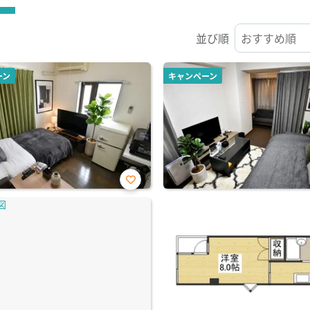
並び順
ーン
キャンペーン
お気
に入
り登
録