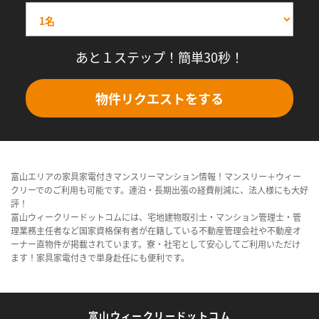
あと１ステップ！簡単30秒！
物件リクエストをする
富山エリアの家具家電付きマンスリーマンション情報！マンスリー＋ウィー
クリーでのご利用も可能です。連泊・長期出張の経費削減に、法人様にも大好
評！
富山ウィークリードットコムには、宅地建物取引士・マンション管理士・管
理業務主任者など国家資格保有者が在籍している不動産管理会社や不動産オ
ーナー直物件が掲載されています。寮・社宅として安心してご利用いただけ
ます！家具家電付きで単身赴任にも便利です。
富山ウィークリードットコム