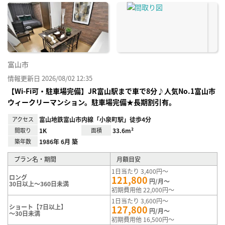
に入
り登
録
富山市
情報更新日 2026/08/02 12:35
【Wi-Fi可・駐車場完備】JR富山駅まで車で8分♪人気No.1富山市
ウィークリーマンション。駐車場完備★長期割引有。
アクセス
富山地鉄富山市内線「小泉町駅」徒歩4分
間取り
1K
面積
33.6m²
築年数
1986年 6月 築
プラン名・期間
月額目安
1日当たり 3,400円～
ロング
121,800
円/月～
30日以上～360日未満
初期費用他 22,000円～
1日当たり 3,600円～
ショート【7日以上】
127,800
円/月～
～30日未満
初期費用他 16,500円～