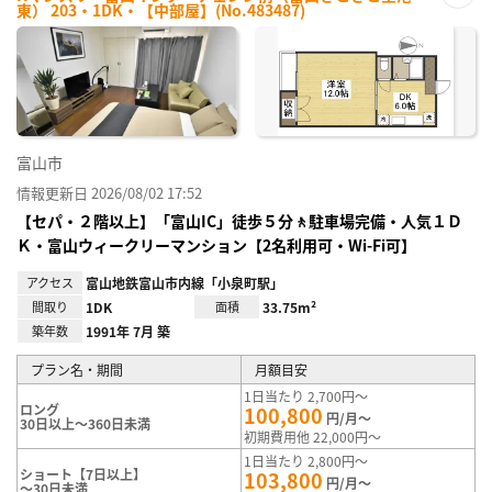
東） 203・1DK・【中部屋】(No.483487)
お気
に入
り登
録
富山市
情報更新日 2026/08/02 17:52
【セパ・２階以上】「富山IC」徒歩５分🚶駐車場完備・人気１Ｄ
Ｋ・富山ウィークリーマンション【2名利用可・Wi-Fi可】
アクセス
富山地鉄富山市内線「小泉町駅」
間取り
1DK
面積
33.75m²
築年数
1991年 7月 築
プラン名・期間
月額目安
1日当たり 2,700円～
ロング
100,800
円/月～
30日以上～360日未満
初期費用他 22,000円～
1日当たり 2,800円～
ショート【7日以上】
103,800
円/月～
～30日未満