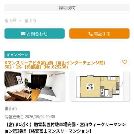
賃料交渉可
富山県
富山市
お問合わせ
電話する
キャンペーン
Kマンスリーアピタ富山前（富山インターチェンジ前）
502・1K-【角部屋】(No.625236)
お気
に入
り登
録
富山市
情報更新日 2026/08/02 09:38
【富山IC近く】融雪装置付駐車場完備・富山ウィークリーマンシ
ョン第2弾‼【格安富山マンスリーマンション】