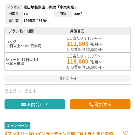
アクセス
富山地鉄富山市内線「小泉町駅」
間取り
1K
面積
34m²
築年数
1995年 4月 築
プラン名・期間
月額目安
1日当たり 3,100円～
ロング
112,800
円/月～
30日以上～360日未満
初期費用他 22,000円～
1日当たり 3,300円～
ショート【7日以上】
118,800
円/月～
～30日未満
初期費用他 16,500円～
賃料交渉可
富山県
富山市
お問合わせ
電話する
キャンペーン
Kマンスリー富山インターチェンジ前（富山きときと空港