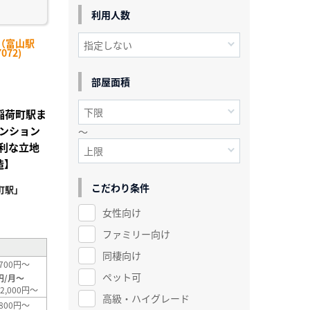
利用人数
（富山駅
072)
部屋面積
山稲荷町駅ま
ンション
～
利な立地
造】
こだわり条件
町駅」
²
女性向け
ファミリー向け
同棲向け
700円～
ペット可
円/月～
2,000円～
高級・ハイグレード
800円～