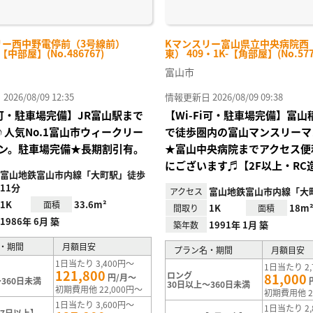
リー西中野電停前（3号線前）
Kマンスリー富山県立中央病院西
-【中部屋】(No.486767)
東） 409・1K-【角部屋】(No.577
富山市
26/08/09 12:35
情報更新日 2026/08/09 09:38
Fi可・駐車場完備】JR富山駅まで
【Wi-Fi可・駐車場完備】富
♪人気No.1富山市ウィークリー
で徒歩圏内の富山マンスリーマ
ン。駐車場完備★長期割引有。
★富山中央病院までアクセス便
にございます♬【2F以上・RC
富山地鉄富山市内線「大町駅」徒歩
11分
富山地鉄富山市内線「大
アクセス
1K
33.6m²
面積
1K
18m
間取り
面積
1986年 6月 築
1991年 1月 築
築年数
・期間
月額目安
プラン名・期間
月額目安
1日当たり 3,400円～
1日当たり 2,
121,800
ロング
81,000
円/月～
360日未満
30日以上～360日未満
初期費用他 22,000円～
初期費用他 2
1日当たり 3,600円～
1日当たり 2,
7日以上】