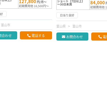
127,800
ショート【7日以上】
84,000
円/月～
満
～30日未満
初期費用他 16,500円～
初期費用他 1
良好
日当り良好
富山市
富山県
富山市
問合わせ
電話する
お問合わせ
電