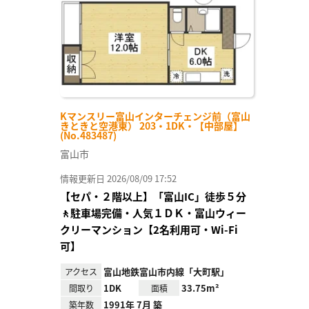
Kマンスリー富山インターチェンジ前（富山
きときと空港東） 203・1DK・【中部屋】
(No.483487)
富山市
情報更新日 2026/08/09 17:52
【セパ・２階以上】「富山IC」徒歩５分
🚶駐車場完備・人気１ＤＫ・富山ウィー
クリーマンション【2名利用可・Wi-Fi
可】
富山地鉄富山市内線「大町駅」
アクセス
1DK
33.75m²
間取り
面積
1991年 7月 築
築年数