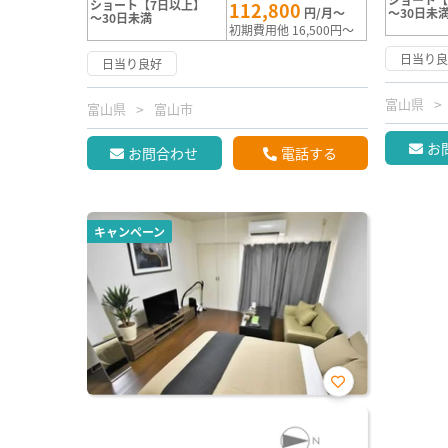
ショート【7日以上】
112,800
円/月～
～30日未
～30日未満
初期費用他 16,500円～
日当り
日当り良好
富山県
富山県
富山市
お
お問合わせ
電話する
キャンペーン
お気
に入
り登
録