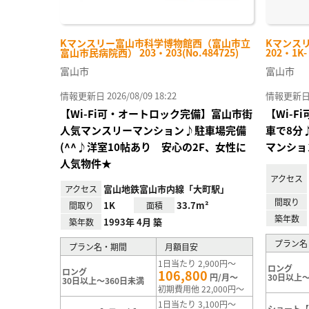
Kマンスリー富山市科学博物館西（富山市立
Kマンス
富山市民病院西） 203・203(No.484725)
202・1K
富山市
富山市
情報更新日 2026/08/09 18:22
情報更新日 20
【Wi-Fi可・オートロック完備】富山市街
【Wi-
人気マンスリーマンション♪駐車場完備
車で8分
(^^♪洋室10帖あり 安心の2F、女性に
マンショ
人気物件★
アクセス
富山地鉄富山市内線「大町駅」
アクセス
間取り
1K
33.7m²
間取り
面積
築年数
1993年 4月 築
築年数
プラン名
プラン名・期間
月額目安
1日当たり 2,900円～
ロング
ロング
106,800
円/月～
30日以上～
30日以上～360日未満
初期費用他 22,000円～
1日当たり 3,100円～
ショート【