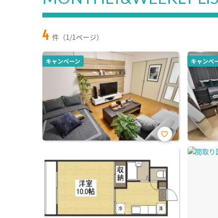
4
件（1/1ページ）
キャンペーン
キャンペ
お気
に入
り登
録