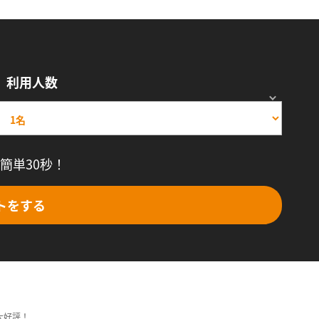
利用人数
簡単30秒！
トをする
大好評！