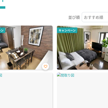
並び順
ーン
キャンペーン
お気
に入
り登
録