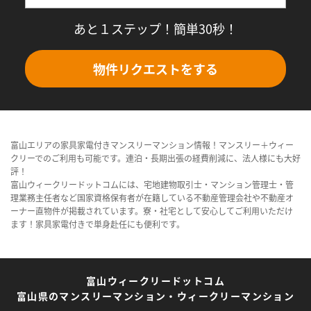
あと１ステップ！簡単30秒！
物件リクエストをする
富山エリアの家具家電付きマンスリーマンション情報！マンスリー＋ウィー
クリーでのご利用も可能です。連泊・長期出張の経費削減に、法人様にも大好
評！
富山ウィークリードットコムには、宅地建物取引士・マンション管理士・管
理業務主任者など国家資格保有者が在籍している不動産管理会社や不動産オ
ーナー直物件が掲載されています。寮・社宅として安心してご利用いただけ
ます！家具家電付きで単身赴任にも便利です。
富山ウィークリードットコム
富山県のマンスリーマンション・ウィークリーマンション