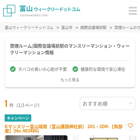
富山ウィークリードットコム
富山市
国際会議場前駅
禁煙ルームの
禁煙ルーム/国際会議場前駅のマンスリーマンション・ウィー
クリーマンション情報
タバコの臭いの心配が不要
健康的な環境で安心滞在
もっと見る
1
件（1/1ページ）
キャンペーン
Kマンスリー富山城南（富山護国神社前） 201・2DK-【角部
屋】(No.483486)
お気
に入