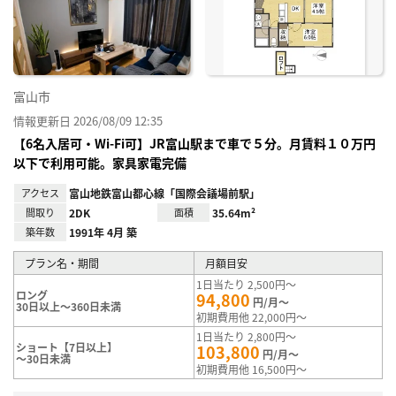
り登
録
富山市
情報更新日 2026/08/09 12:35
【6名入居可・Wi-Fi可】JR富山駅まで車で５分。月賃料１０万円
以下で利用可能。家具家電完備
アクセス
富山地鉄富山都心線「国際会議場前駅」
間取り
2DK
面積
35.64m²
築年数
1991年 4月 築
プラン名・期間
月額目安
1日当たり 2,500円～
ロング
94,800
円/月～
30日以上～360日未満
初期費用他 22,000円～
1日当たり 2,800円～
ショート【7日以上】
103,800
円/月～
～30日未満
初期費用他 16,500円～