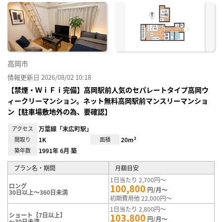
に入
り登
録
高岡市
情報更新日 2026/08/02 10:18
【禁煙・ＷｉＦｉ完備】高岡駅前人気のセパレートタイプ高岡ウ
ィークリーマンション。ネット無料高岡駅前マンスリーマンショ
ン【駐車場敷地外の為、要確認】
アクセス
万葉線「末広町駅」
間取り
1K
面積
20m²
築年数
1991年 6月 築
プラン名・期間
月額目安
1日当たり 2,700円～
ロング
100,800
円/月～
30日以上～360日未満
初期費用他 22,000円～
1日当たり 2,800円～
ショート【7日以上】
103,800
円/月～
～30日未満