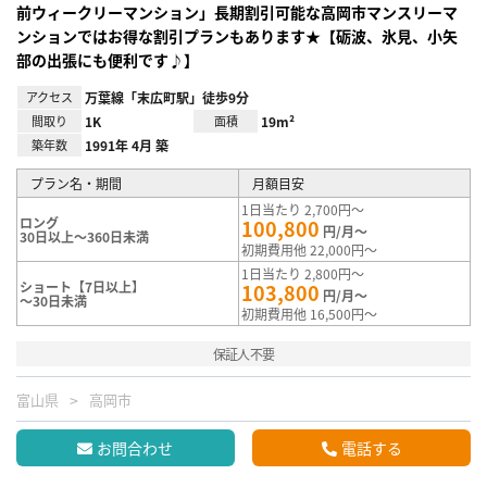
前ウィークリーマンション」長期割引可能な高岡市マンスリーマ
ンションではお得な割引プランもあります★【砺波、氷見、小矢
部の出張にも便利です♪】
アクセス
万葉線「末広町駅」徒歩9分
間取り
1K
面積
19m²
築年数
1991年 4月 築
プラン名・期間
月額目安
1日当たり 2,700円～
ロング
100,800
円/月～
30日以上～360日未満
初期費用他 22,000円～
1日当たり 2,800円～
ショート【7日以上】
103,800
円/月～
～30日未満
初期費用他 16,500円～
保証人不要
富山県
高岡市
お問合わせ
電話する