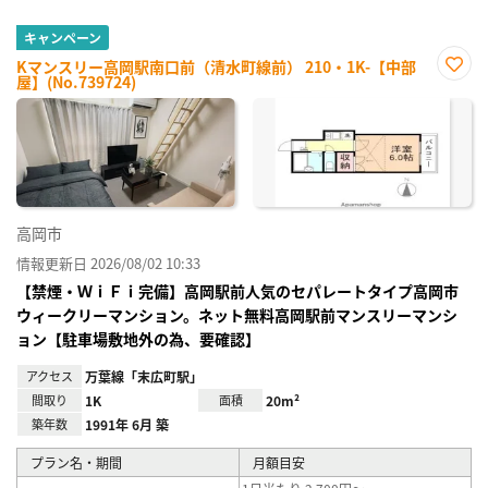
キャンペーン
Kマンスリー高岡駅南口前（清水町線前） 210・1K-【中部
屋】(No.739724)
お気
に入
り登
録
高岡市
情報更新日 2026/08/02 10:33
【禁煙・ＷｉＦｉ完備】高岡駅前人気のセパレートタイプ高岡市
ウィークリーマンション。ネット無料高岡駅前マンスリーマンシ
ョン【駐車場敷地外の為、要確認】
アクセス
万葉線「末広町駅」
間取り
1K
面積
20m²
築年数
1991年 6月 築
プラン名・期間
月額目安