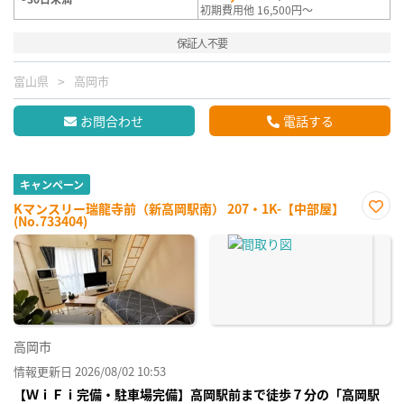
初期費用他 16,500円～
保証人不要
富山県
高岡市
お問合わせ
電話する
キャンペーン
Kマンスリー瑞龍寺前（新高岡駅南） 207・1K-【中部屋】
(No.733404)
お気
に入
り登
録
高岡市
情報更新日 2026/08/02 10:53
【ＷｉＦｉ完備・駐車場完備】高岡駅前まで徒歩７分の「高岡駅