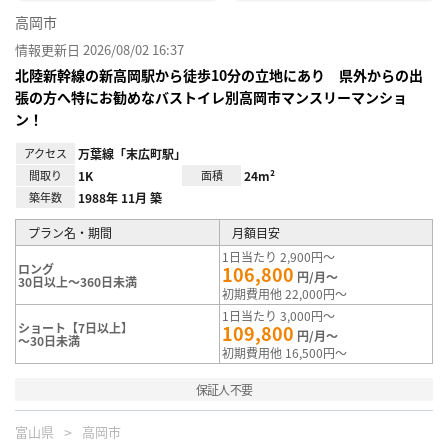
高岡市
情報更新日 2026/08/02 16:37
北陸新幹線の新高岡駅から徒歩10分の立地にあり 県外からの出
張の方へ特にお勧めなバストイレ別高岡市マンスリーマンショ
ン！
アクセス
万葉線「末広町駅」
間取り
1K
面積
24m²
築年数
1988年 11月 築
プラン名・期間
月額目安
1日当たり 2,900円～
ロング
106,800
円/月～
30日以上～360日未満
初期費用他 22,000円～
1日当たり 3,000円～
ショート【7日以上】
109,800
円/月～
～30日未満
初期費用他 16,500円～
保証人不要
富山県
高岡市