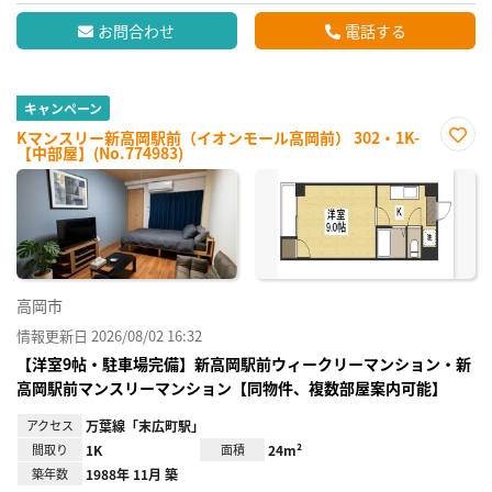
お問合わせ
電話する
キャンペーン
Kマンスリー新高岡駅前（イオンモール高岡前） 302・1K-
【中部屋】(No.774983)
お気
に入
り登
録
高岡市
情報更新日 2026/08/02 16:32
【洋室9帖・駐車場完備】新高岡駅前ウィークリーマンション・新
高岡駅前マンスリーマンション【同物件、複数部屋案内可能】
アクセス
万葉線「末広町駅」
間取り
1K
面積
24m²
築年数
1988年 11月 築