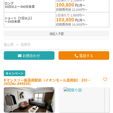
1日当たり 2,700円～
ロング
100,800
円/月～
30日以上～360日未満
初期費用他 22,000円～
1日当たり 2,800円～
ショート【7日以上】
103,800
円/月～
～30日未満
初期費用他 16,500円～
保証人不要
富山県
高岡市
お問合わせ
電話する
キャンペーン
Kマンスリー新高岡駅前（イオンモール高岡前） 203・
203(No.844836)
お気
に入
り登
録