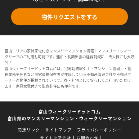
物件リクエストをする
富山エリアの家具家電付きマンスリーマンション情報！マンスリー＋ウィー
クリーでのご利用も可能です。連泊・長期出張の経費削減に、法人様にも大好
評！
富山ウィークリードットコムには、宅地建物取引士・マンション管理士・管
理業務主任者など国家資格保有者が在籍している不動産管理会社や不動産オ
ーナー直物件が掲載されています。寮・社宅として安心してご利用いただけ
ます！家具家電付きで単身赴任にも便利です。
富山ウィークリードットコム
富山県のマンスリーマンション・ウィークリーマンション
関連リンク
サイトマップ
プライバシーポリシー
サイト運営会社
お問合わせ