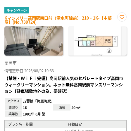
キャンペーン
Kマンスリー高岡駅南口前（清水町線前） 210・1K-【中部
屋】(No.739724)
お気
に入
り登
録
高岡市
情報更新日 2026/08/02 10:33
【禁煙・ＷｉＦｉ完備】高岡駅前人気のセパレートタイプ高岡市
ウィークリーマンション。ネット無料高岡駅前マンスリーマンシ
ョン【駐車場敷地外の為、要確認】
アクセス
万葉線「片原町駅」
間取り
1K
面積
20m²
築年数
1991年 6月 築
プラン名・期間
月額目安