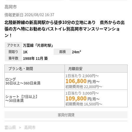
高岡市
情報更新日 2026/08/02 16:37
北陸新幹線の新高岡駅から徒歩10分の立地にあり 県外からの出
張の方へ特にお勧めなバストイレ別高岡市マンスリーマンショ
ン！
アクセス
万葉線「片原町駅」
間取り
1K
面積
24m²
築年数
1988年 11月 築
プラン名・期間
月額目安
1日当たり 2,900円～
ロング
106,800
円/月～
30日以上～360日未満
初期費用他 22,000円～
1日当たり 3,000円～
ショート【7日以上】
109,800
円/月～
～30日未満
初期費用他 16,500円～
家具付賃貸
富山県
高岡市