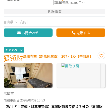
初期費用他 16,500円～
家具付賃貸
富山県
高岡市
お問合わせ
電話する
キャンペーン
Kマンスリー瑞龍寺前（新高岡駅南） 207・1K-【中部屋】
(No.733404)
お気
に入
り登
録
高岡市
情報更新日 2026/08/02 10:53
【ＷｉＦｉ完備・駐車場完備】高岡駅前まで徒歩７分の「高岡駅