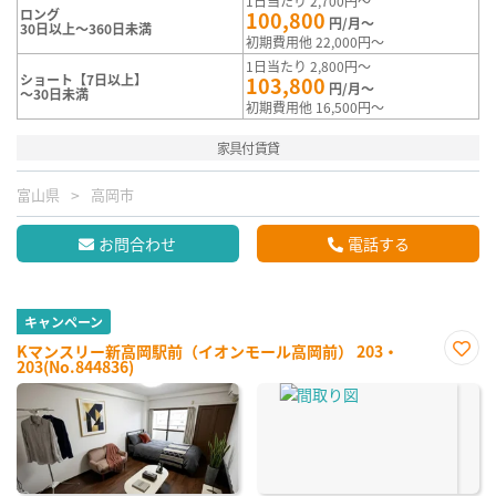
1日当たり 2,700円～
ロング
100,800
円/月～
30日以上～360日未満
初期費用他 22,000円～
1日当たり 2,800円～
ショート【7日以上】
103,800
円/月～
～30日未満
初期費用他 16,500円～
家具付賃貸
富山県
高岡市
お問合わせ
電話する
キャンペーン
Kマンスリー新高岡駅前（イオンモール高岡前） 203・
203(No.844836)
お気
に入
り登
録