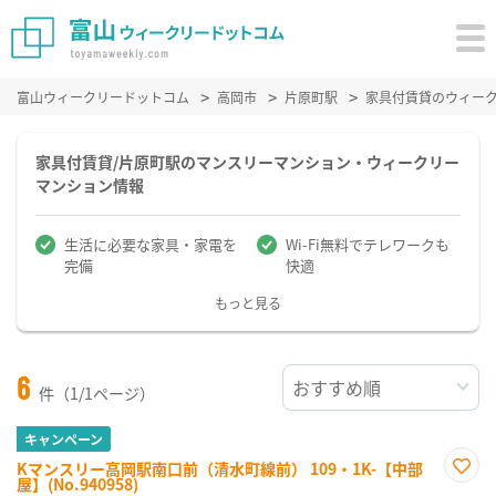
富山ウィークリードットコム
高岡市
片原町駅
家具付賃貸のウィー
家具付賃貸/片原町駅のマンスリーマンション・ウィークリー
マンション情報
生活に必要な家具・家電を
Wi-Fi無料でテレワークも
完備
快適
もっと見る
6
件（1/1ページ）
キャンペーン
Kマンスリー高岡駅南口前（清水町線前） 109・1K-【中部
屋】(No.940958)
お気