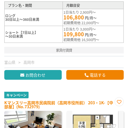
プラン名・期間
月額目安
1日当たり 2,900円～
ロング
106,800
円/月～
30日以上～360日未満
初期費用他 22,000円～
1日当たり 3,000円～
ショート【7日以上】
109,800
円/月～
～30日未満
初期費用他 16,500円～
家具付賃貸
富山県
高岡市
お問合わせ
電話する
キャンペーン
Kマンスリー高岡市民病院前（高岡市役所前） 203・1K-【中
部屋】(No.732979)
お気
に入
り登
録