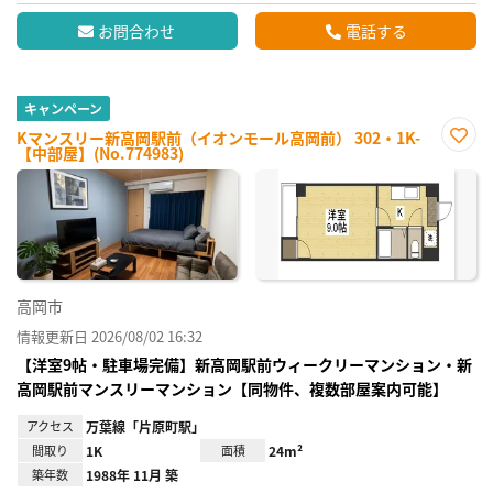
お問合わせ
電話する
キャンペーン
Kマンスリー新高岡駅前（イオンモール高岡前） 302・1K-
【中部屋】(No.774983)
お気
に入
り登
録
高岡市
情報更新日 2026/08/02 16:32
【洋室9帖・駐車場完備】新高岡駅前ウィークリーマンション・新
高岡駅前マンスリーマンション【同物件、複数部屋案内可能】
アクセス
万葉線「片原町駅」
間取り
1K
面積
24m²
築年数
1988年 11月 築