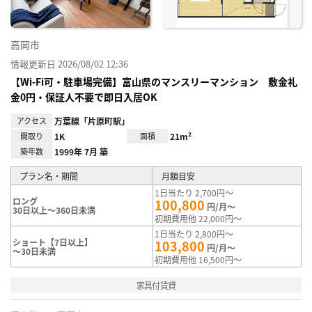
高岡市
情報更新日 2026/08/02 12:36
【Wi-Fi可・駐車場完備】富山県のマンスリーマンション 敷金礼
金0円・保証人不要で即日入居OK
アクセス
万葉線「片原町駅」
間取り
1K
面積
21m²
築年数
1999年 7月 築
プラン名・期間
月額目安
1日当たり 2,700円～
ロング
100,800
円/月～
30日以上～360日未満
初期費用他 22,000円～
1日当たり 2,800円～
ショート【7日以上】
103,800
円/月～
～30日未満
初期費用他 16,500円～
家具付賃貸