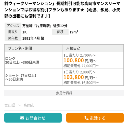
前ウィークリーマンション」長期割引可能な高岡市マンスリーマ
ンションではお得な割引プランもあります★【砺波、氷見、小矢
部の出張にも便利です♪】
アクセス
万葉線「片原町駅」徒歩12分
間取り
1K
面積
19m²
築年数
1991年 4月 築
プラン名・期間
月額目安
1日当たり 2,700円～
ロング
100,800
円/月～
30日以上～360日未満
初期費用他 22,000円～
1日当たり 2,800円～
ショート【7日以上】
103,800
円/月～
～30日未満
初期費用他 16,500円～
家具付賃貸
富山県
高岡市
お問合わせ
電話する