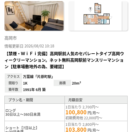
に入
り登
録
高岡市
情報更新日 2026/08/02 10:18
【禁煙・ＷｉＦｉ完備】高岡駅前人気のセパレートタイプ高岡ウ
ィークリーマンション。ネット無料高岡駅前マンスリーマンショ
ン【駐車場敷地外の為、要確認】
アクセス
万葉線「片原町駅」
間取り
1K
面積
20m²
築年数
1991年 6月 築
プラン名・期間
月額目安
1日当たり 2,700円～
ロング
100,800
円/月～
30日以上～360日未満
初期費用他 22,000円～
1日当たり 2,800円～
ショート【7日以上】
103,800
円/月～
～30日未満