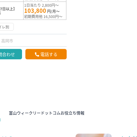
1日当たり 2,800円～
7日以上】
103,800
円/月～
満
初期費用他 16,500円～
イレ別
高岡市
問合わせ
電話する
N
富山ウィークリードットコムお役立ち情報