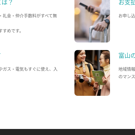
とは？
お支
・礼金・仲介手数料がすべて無
お申し
すすめです。
て
富山
やガス・電気もすぐに使え、入
地域情
のマン