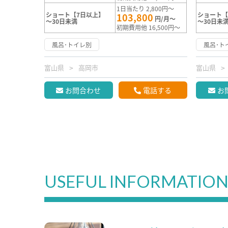
1日当たり 2,800円～
ショート【7日以上】
ショート【
103,800
円/月～
～30日未満
～30日未
初期費用他 16,500円～
風呂･トイレ別
風呂･ト
富山県
高岡市
富山県
お問合わせ
電話する
お
USEFUL INFORMATIO