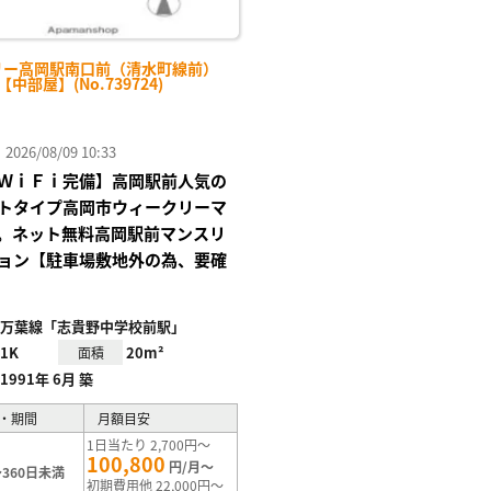
リー高岡駅南口前（清水町線前）
-【中部屋】(No.739724)
26/08/09 10:33
ＷｉＦｉ完備】高岡駅前人気の
トタイプ高岡市ウィークリーマ
。ネット無料高岡駅前マンスリ
ョン【駐車場敷地外の為、要確
万葉線「志貴野中学校前駅」
1K
20m²
面積
1991年 6月 築
・期間
月額目安
1日当たり 2,700円～
100,800
円/月～
360日未満
初期費用他 22,000円～