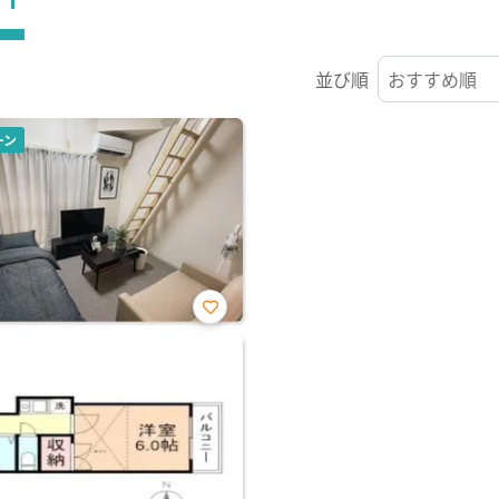
並び順
ーン
お気
に入
り登
録