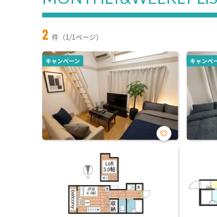
2
件（1/1ページ）
キャンペーン
キャンペ
お気
に入
り登
録