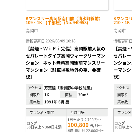
Kマンスリー高岡駅南口前（清水町線前）
Kマンス
109・1K-【中部屋】(No.940958)
210・1K
高岡市
高岡市
情報更新日 2026/08/09 10:18
情報更新日 20
【禁煙・ＷｉＦｉ完備】高岡駅前人気の
【禁煙・
セパレートタイプ高岡ウィークリーマン
セパレー
ション。ネット無料高岡駅前マンスリー
ンション
マンション【駐車場敷地外の為、要確
ーマンシ
認】
認】
万葉線「志貴野中学校前駅」
アクセス
アクセス
1K
20m²
間取り
面積
間取り
1991年 6月 築
築年数
築年数
プラン名・期間
月額目安
プラン名
1日当たり 2,700円～
ロング
ロング
100,800
円/月～
30日以上～360日未満
30日以上～
初期費用他 22,000円～