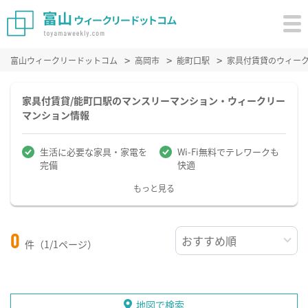
富山ウィークリードットコム
高岡市
能町口駅
家具付賃貸のウィー
家具付賃貸/能町口駅のマンスリーマンション・ウィークリー
マンション情報
生活に必要な家具・家電を
Wi-Fi無料でテレワークも
完備
快適
もっと見る
0
件（1/1ページ）
地図で検索