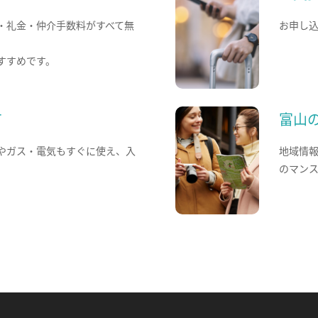
・礼金・仲介手数料がすべて無
お申し
すすめです。
て
富山
やガス・電気もすぐに使え、入
地域情
のマン