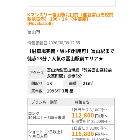
Kマンスリー富山駅北口前（龍谷富山高校前
駅前電停） 106・1K-【中部屋】
(No.863168)
富山市
情報更新日 2026/08/09 12:55
【駐車場完備・Wi-Fi利用可】富山駅まで
徒歩13分♪人気の富山駅前エリア★
富山地鉄富山港線「龍谷富山高校前
アクセス
永楽町駅」徒歩5分
1K
21m²
間取り
面積
1996年 3月 築
築年数
プラン名・期間
月額目安
1日当たり 3,100円～
ロング
112,800
円/月～
30日以上～360日未満
初期費用他 22,000円～
1日当たり 3,300円～
ショート【7日以上】
118,800
円/月～
～30日未満
初期費用他 16,500円～