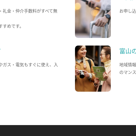
・礼金・仲介手数料がすべて無
お申し
すすめです。
て
富山
やガス・電気もすぐに使え、入
地域情
のマン