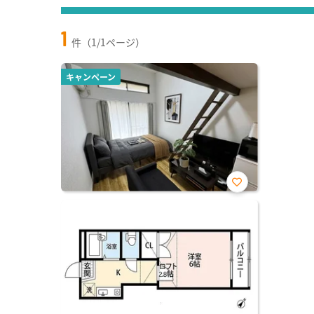
1
件（1/1ページ）
キャンペーン
お気
に入
り登
録