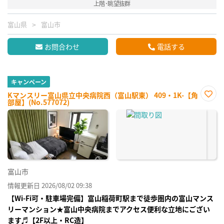
上階･眺望抜群
富山県
富山市
お問合わせ
電話する
キャンペーン
Kマンスリー富山県立中央病院西（富山駅東） 409・1K-【角
部屋】(No.577072)
お気
に入
り登
録
富山市
情報更新日 2026/08/02 09:38
【Wi-Fi可・駐車場完備】富山稲荷町駅まで徒歩圏内の富山マンス
リーマンション★富山中央病院までアクセス便利な立地にござい
ます♬【2F以上・RC造】