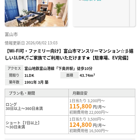
り登
録
富山市
情報更新日 2026/08/02 13:03
【Wi-Fi可・ファミリー向け】富山市マンスリーマンション☆彡嬉
しい1LDK♬ご家族でご利用いただけます★【駐車場、EV完備】
アクセス
富山地鉄富山港線「下奥井駅」徒歩10分
間取り
1LDK
面積
43.74m²
築年数
1991年 3月 築
プラン名・期間
月額目安
1日当たり 3,200円～
ロング
115,800
円/月～
30日以上～360日未満
初期費用他 22,000円～
1日当たり 3,500円～
ショート【7日以上】
124,800
円/月～
～30日未満
初期費用他 16,500円～