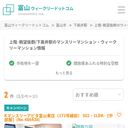
富山ウィークリードットコム
富山市
下奥井駅
上階･眺望抜群のウィ
上階･眺望抜群/下奥井駅のマンスリーマンション・ウィーク
リーマンション情報
市街地を一望
開放感あふれる特別な空間
もっと見る
2
件（1/1ページ）
キャンペーン
Kマンスリーアピタ富山東店（172号線前） 502・1LDK-【中
部屋】(No.486438)
お気
に入