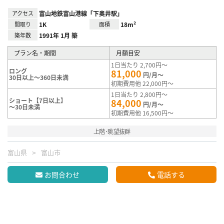
アクセス
富山地鉄富山港線「下奥井駅」
間取り
1K
面積
18m²
築年数
1991年 1月 築
プラン名・期間
月額目安
1日当たり 2,700円～
ロング
81,000
円/月～
30日以上～360日未満
初期費用他 22,000円～
1日当たり 2,800円～
ショート【7日以上】
84,000
円/月～
～30日未満
初期費用他 16,500円～
上階･眺望抜群
富山県
富山市
お問合わせ
電話する