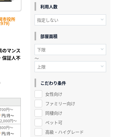
利用人数
岡市役所
979)
部屋面積
山県のマンス
・保証人不
～
こだわり条件
²
女性向け
ファミリー向け
700円～
同棲向け
0
円/月～
2,000円～
ペット可
800円～
高級・ハイグレード
0
円/月～