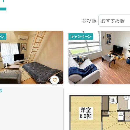
並び順
ーン
キャンペーン
お気
に入
り登
録