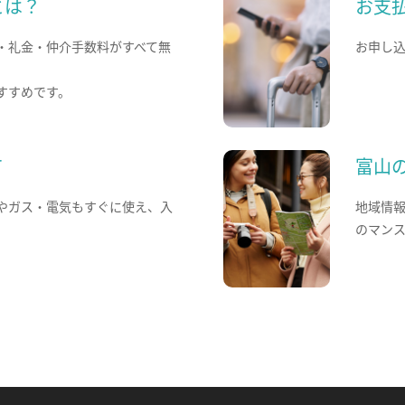
とは？
お支
・礼金・仲介手数料がすべて無
お申し
すすめです。
て
富山
やガス・電気もすぐに使え、入
地域情
のマン