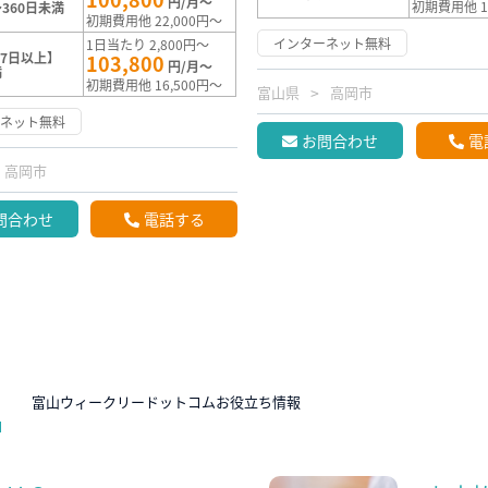
円/月～
初期費用他 1
360日未満
初期費用他 22,000円～
インターネット無料
1日当たり 2,800円～
7日以上】
103,800
円/月～
満
初期費用他 16,500円～
富山県
高岡市
ーネット無料
お問合わせ
電
高岡市
問合わせ
電話する
N
富山ウィークリードットコムお役立ち情報