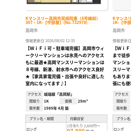
Kマンスリー高岡市民病院東（8号線前）
Kマンスリ
307・1K-【中部屋】(No.732978)
1K-【中部
高岡市
高岡市
情報更新日 2026/08/02 12:35
情報更新日 20
【ＷｉＦｉ可・駐車場完備】高岡市ウィ
【ＷｉＦ
ークリーマンションは氷見へのアクセス
まで徒歩
もに最適★高岡マンスリーマンションは
マンショ
８号線、新湊、射水市へのアクセス良好
スリーマ
★【家具家電完備・出張や良好に適した
もありま
室内になってます♪】
張にも便
城端線「高岡駅」
アクセス
アクセス
1K
29m²
間取り
面積
間取り
1989年 4月 築
築年数
築年数
プラン名・期間
月額目安
プラン名
1日当たり 2,600円～
ロング
ロング
97,800