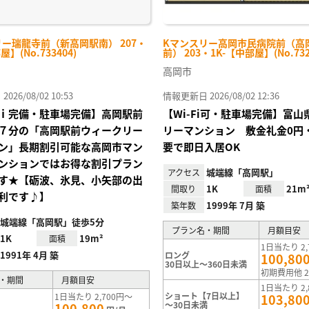
ー瑞龍寺前（新高岡駅南） 207・
Kマンスリー高岡市民病院前（高
屋】(No.733404)
前） 203・1K-【中部屋】(No.732
高岡市
26/08/02 10:53
情報更新日 2026/08/02 12:36
ｉ完備・駐車場完備】高岡駅前
【Wi-Fi可・駐車場完備】富
７分の「高岡駅前ウィークリー
リーマンション 敷金礼金0円
ン」長期割引可能な高岡市マン
要で即日入居OK
ンションではお得な割引プラン
城端線「高岡駅」
アクセス
す★【砺波、氷見、小矢部の出
1K
21m
間取り
面積
利です♪】
1999年 7月 築
築年数
城端線「高岡駅」徒歩5分
プラン名・期間
月額目安
1K
19m²
面積
1日当たり 2,
1991年 4月 築
ロング
100,80
30日以上～360日未満
初期費用他 2
・期間
月額目安
1日当たり 2,
ショート【7日以上】
1日当たり 2,700円～
103,80
～30日未満
100,800