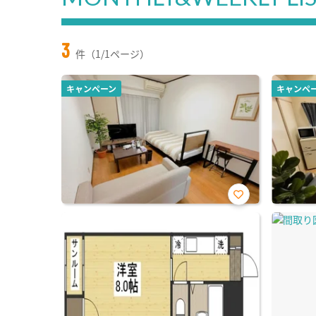
3
件（1/1ページ）
キャンペーン
キャンペ
お気
に入
り登
録