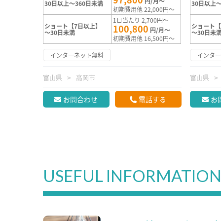
円/月～
30日以上～360日未満
30日以上～
初期費用他 22,000円～
1日当たり 2,700円～
ショート【7日以上】
ショート【
100,800
円/月～
～30日未満
～30日未
初期費用他 16,500円～
インターネット無料
インタ
富山県
高岡市
富山県
お問合わせ
電話する
お
USEFUL INFORMATIO