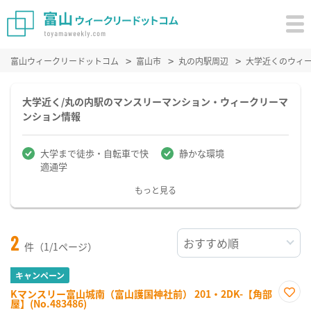
富山ウィークリードットコム
富山市
丸の内駅周辺
大学近くのウィ
大学近く/丸の内駅のマンスリーマンション・ウィークリーマ
ンション情報
大学まで徒歩・自転車で快
静かな環境
適通学
もっと見る
2
件（1/1ページ）
キャンペーン
Kマンスリー富山城南（富山護国神社前） 201・2DK-【角部
屋】(No.483486)
お気