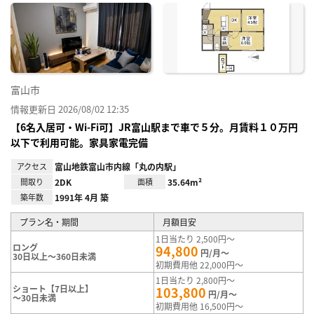
に入
り登
録
富山市
情報更新日 2026/08/02 12:35
【6名入居可・Wi-Fi可】JR富山駅まで車で５分。月賃料１０万円
以下で利用可能。家具家電完備
アクセス
富山地鉄富山市内線「丸の内駅」
間取り
2DK
面積
35.64m²
築年数
1991年 4月 築
プラン名・期間
月額目安
1日当たり 2,500円～
ロング
94,800
円/月～
30日以上～360日未満
初期費用他 22,000円～
1日当たり 2,800円～
ショート【7日以上】
103,800
円/月～
～30日未満
初期費用他 16,500円～