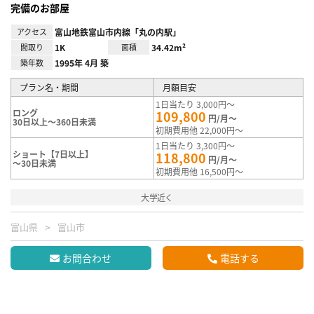
完備のお部屋
アクセス
富山地鉄富山市内線「丸の内駅」
間取り
1K
面積
34.42m²
築年数
1995年 4月 築
プラン名・期間
月額目安
1日当たり 3,000円～
ロング
109,800
円/月～
30日以上～360日未満
初期費用他 22,000円～
1日当たり 3,300円～
ショート【7日以上】
118,800
円/月～
～30日未満
初期費用他 16,500円～
大学近く
富山県
富山市
お問合わせ
電話する