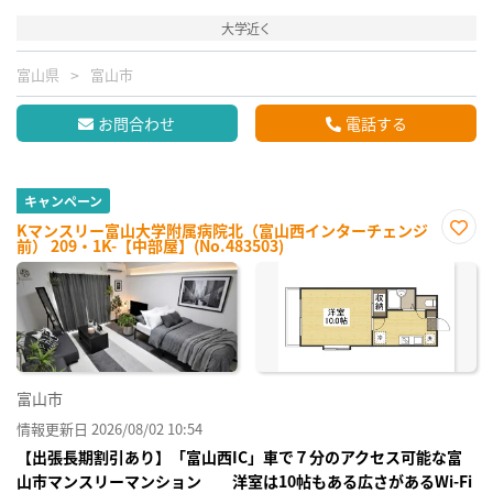
大学近く
富山県
富山市
お問合わせ
電話する
キャンペーン
Kマンスリー富山大学附属病院北（富山西インターチェンジ
前） 209・1K-【中部屋】(No.483503)
お気
に入
り登
録
富山市
情報更新日 2026/08/02 10:54
【出張長期割引あり】「富山西IC」車で７分のアクセス可能な富
山市マンスリーマンション 洋室は10帖もある広さがあるWi-Fi