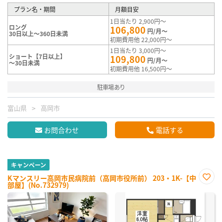
プラン名・期間
月額目安
1日当たり 2,900円～
ロング
106,800
円/月～
30日以上～360日未満
初期費用他 22,000円～
1日当たり 3,000円～
ショート【7日以上】
109,800
円/月～
～30日未満
初期費用他 16,500円～
駐車場あり
富山県
高岡市
お問合わせ
電話する
キャンペーン
Kマンスリー高岡市民病院前（高岡市役所前） 203・1K-【中
部屋】(No.732979)
お気
に入
り登
録