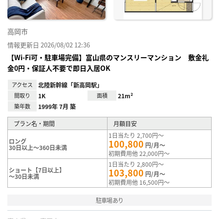
高岡市
情報更新日 2026/08/02 12:36
【Wi-Fi可・駐車場完備】富山県のマンスリーマンション 敷金礼
金0円・保証人不要で即日入居OK
アクセス
北陸新幹線「新高岡駅」
間取り
1K
面積
21m²
築年数
1999年 7月 築
プラン名・期間
月額目安
1日当たり 2,700円～
ロング
100,800
円/月～
30日以上～360日未満
初期費用他 22,000円～
1日当たり 2,800円～
ショート【7日以上】
103,800
円/月～
～30日未満
初期費用他 16,500円～
駐車場あり