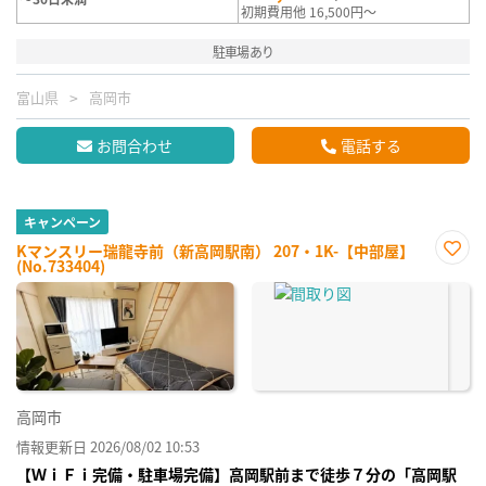
初期費用他 16,500円～
駐車場あり
富山県
高岡市
お問合わせ
電話する
キャンペーン
Kマンスリー瑞龍寺前（新高岡駅南） 207・1K-【中部屋】
(No.733404)
お気
に入
り登
録
高岡市
情報更新日 2026/08/02 10:53
【ＷｉＦｉ完備・駐車場完備】高岡駅前まで徒歩７分の「高岡駅