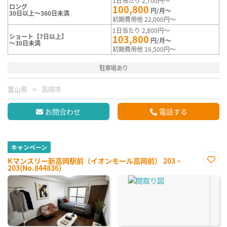
1日当たり 2,700円～
ロング
100,800
円/月～
30日以上～360日未満
初期費用他 22,000円～
1日当たり 2,800円～
ショート【7日以上】
103,800
円/月～
～30日未満
初期費用他 16,500円～
駐車場あり
富山県
高岡市
お問合わせ
電話する
キャンペーン
Kマンスリー新高岡駅前（イオンモール高岡前） 203・
203(No.844836)
お気
に入
り登
録