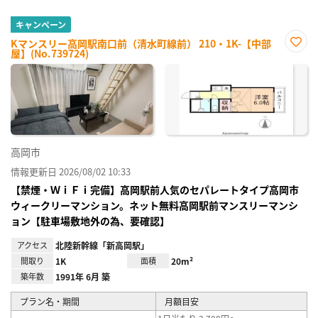
キャンペーン
Kマンスリー高岡駅南口前（清水町線前） 210・1K-【中部
屋】(No.739724)
お気
に入
り登
録
高岡市
情報更新日 2026/08/02 10:33
【禁煙・ＷｉＦｉ完備】高岡駅前人気のセパレートタイプ高岡市
ウィークリーマンション。ネット無料高岡駅前マンスリーマンシ
ョン【駐車場敷地外の為、要確認】
アクセス
北陸新幹線「新高岡駅」
間取り
1K
面積
20m²
築年数
1991年 6月 築
プラン名・期間
月額目安