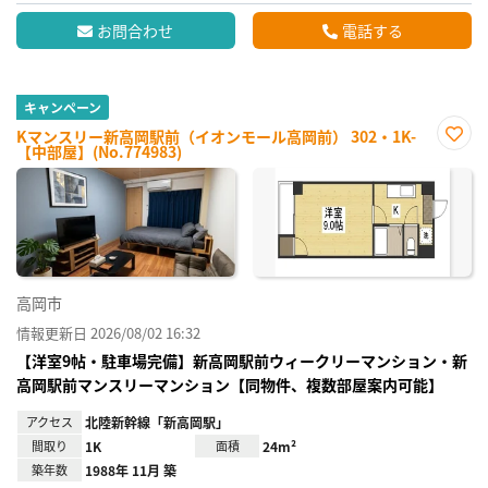
お問合わせ
電話する
キャンペーン
Kマンスリー新高岡駅前（イオンモール高岡前） 302・1K-
【中部屋】(No.774983)
お気
に入
り登
録
高岡市
情報更新日 2026/08/02 16:32
【洋室9帖・駐車場完備】新高岡駅前ウィークリーマンション・新
高岡駅前マンスリーマンション【同物件、複数部屋案内可能】
アクセス
北陸新幹線「新高岡駅」
間取り
1K
面積
24m²
築年数
1988年 11月 築