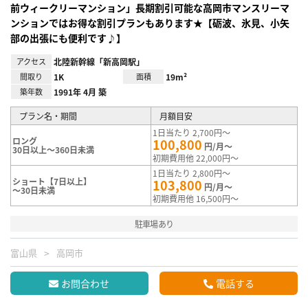
前ウィークリーマンション」長期割引可能な高岡市マンスリーマ
ンションではお得な割引プランもあります★【砺波、氷見、小矢
部の出張にも便利です♪】
アクセス
北陸新幹線「新高岡駅」
間取り
1K
面積
19m²
築年数
1991年 4月 築
プラン名・期間
月額目安
1日当たり 2,700円～
ロング
100,800
円/月～
30日以上～360日未満
初期費用他 22,000円～
1日当たり 2,800円～
ショート【7日以上】
103,800
円/月～
～30日未満
初期費用他 16,500円～
駐車場あり
富山県
高岡市
お問合わせ
電話する