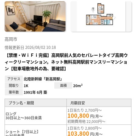
に入
り登
録
高岡市
情報更新日 2026/08/02 10:18
【禁煙・ＷｉＦｉ完備】高岡駅前人気のセパレートタイプ高岡ウ
ィークリーマンション。ネット無料高岡駅前マンスリーマンショ
ン【駐車場敷地外の為、要確認】
アクセス
北陸新幹線「新高岡駅」
間取り
1K
面積
20m²
築年数
1991年 6月 築
プラン名・期間
月額目安
1日当たり 2,700円～
ロング
100,800
円/月～
30日以上～360日未満
初期費用他 22,000円～
1日当たり 2,800円～
ショート【7日以上】
103,800
円/月～
～30日未満