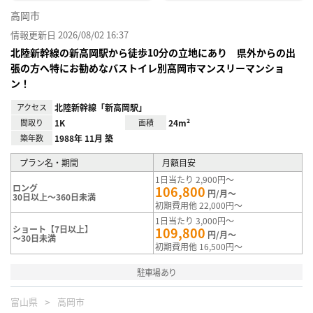
高岡市
情報更新日 2026/08/02 16:37
北陸新幹線の新高岡駅から徒歩10分の立地にあり 県外からの出
張の方へ特にお勧めなバストイレ別高岡市マンスリーマンショ
ン！
アクセス
北陸新幹線「新高岡駅」
間取り
1K
面積
24m²
築年数
1988年 11月 築
プラン名・期間
月額目安
1日当たり 2,900円～
ロング
106,800
円/月～
30日以上～360日未満
初期費用他 22,000円～
1日当たり 3,000円～
ショート【7日以上】
109,800
円/月～
～30日未満
初期費用他 16,500円～
駐車場あり
富山県
高岡市