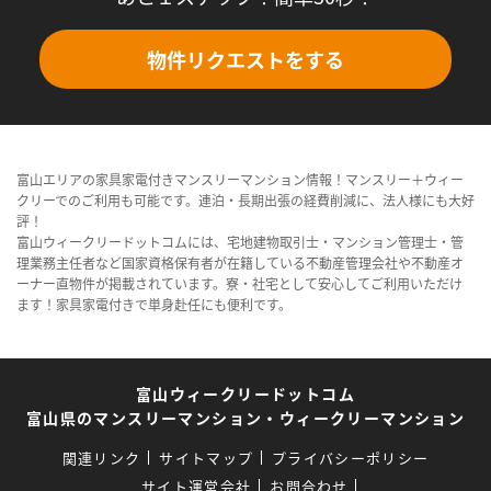
物件リクエストをする
富山エリアの家具家電付きマンスリーマンション情報！マンスリー＋ウィー
クリーでのご利用も可能です。連泊・長期出張の経費削減に、法人様にも大好
評！
富山ウィークリードットコムには、宅地建物取引士・マンション管理士・管
理業務主任者など国家資格保有者が在籍している不動産管理会社や不動産オ
ーナー直物件が掲載されています。寮・社宅として安心してご利用いただけ
ます！家具家電付きで単身赴任にも便利です。
富山ウィークリードットコム
富山県のマンスリーマンション・ウィークリーマンション
関連リンク
サイトマップ
プライバシーポリシー
サイト運営会社
お問合わせ