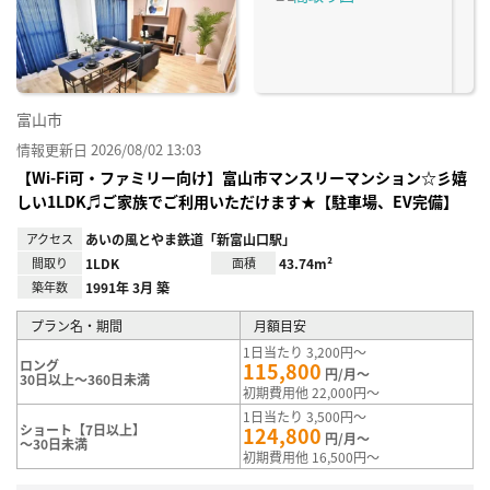
り登
録
富山市
情報更新日 2026/08/02 13:03
【Wi-Fi可・ファミリー向け】富山市マンスリーマンション☆彡嬉
しい1LDK♬ご家族でご利用いただけます★【駐車場、EV完備】
アクセス
あいの風とやま鉄道「新富山口駅」
間取り
1LDK
面積
43.74m²
築年数
1991年 3月 築
プラン名・期間
月額目安
1日当たり 3,200円～
ロング
115,800
円/月～
30日以上～360日未満
初期費用他 22,000円～
1日当たり 3,500円～
ショート【7日以上】
124,800
円/月～
～30日未満
初期費用他 16,500円～