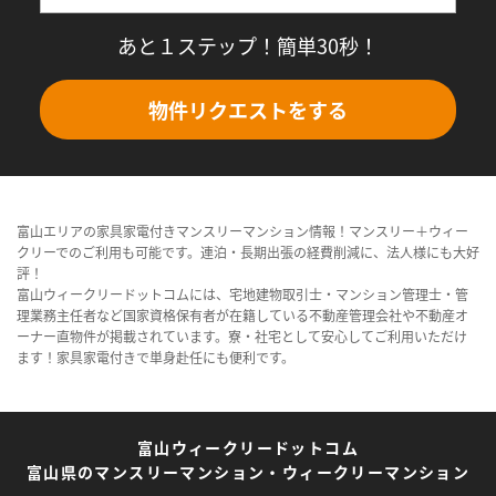
あと１ステップ！簡単30秒！
物件リクエストをする
富山エリアの家具家電付きマンスリーマンション情報！マンスリー＋ウィー
クリーでのご利用も可能です。連泊・長期出張の経費削減に、法人様にも大好
評！
富山ウィークリードットコムには、宅地建物取引士・マンション管理士・管
理業務主任者など国家資格保有者が在籍している不動産管理会社や不動産オ
ーナー直物件が掲載されています。寮・社宅として安心してご利用いただけ
ます！家具家電付きで単身赴任にも便利です。
富山ウィークリードットコム
富山県のマンスリーマンション・ウィークリーマンション