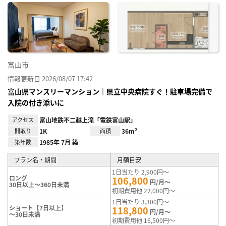
に入
り登
録
富山市
情報更新日 2026/08/07 17:42
富山県マンスリーマンション｜県立中央病院すぐ！駐車場完備で
入院の付き添いに
アクセス
富山地鉄不二越上滝「電鉄富山駅」
間取り
1K
面積
36m²
築年数
1985年 7月 築
プラン名・期間
月額目安
1日当たり 2,900円～
ロング
106,800
円/月～
30日以上～360日未満
初期費用他 22,000円～
1日当たり 3,300円～
ショート【7日以上】
118,800
円/月～
～30日未満
初期費用他 16,500円～