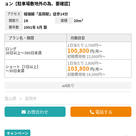
ョン【駐車場敷地外の為、要確認】
アクセス
城端線「高岡駅」徒歩14分
間取り
1K
面積
20m²
築年数
1991年 6月 築
プラン名・期間
月額目安
1日当たり 2,700円～
ロング
100,800
円/月～
30日以上～360日未満
初期費用他 22,000円～
1日当たり 2,800円～
ショート【7日以上】
103,800
円/月～
～30日未満
初期費用他 16,500円～
wifiあり
富山県
高岡市
お問合わせ
電話する
キャンペーン