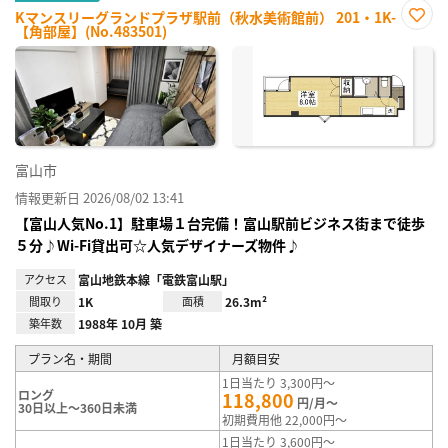
Kマンスリーグランドプラザ駅前（秋水美術館前） 201・1K-
【角部屋】(No.483501)
お気
に入
り登
録
富山市
情報更新日 2026/08/02 13:41
【富山人気No.1】駐車場１台完備！富山駅前ビジネス街まで徒歩
５分♪Wi-Fi貸出可☆人気デザイナーズ物件♪
アクセス
富山地鉄本線「電鉄富山駅」
間取り
1K
面積
26.3m²
築年数
1988年 10月 築
プラン名・期間
月額目安
1日当たり 3,300円～
ロング
118,800
円/月～
30日以上～360日未満
初期費用他 22,000円～
1日当たり 3,600円～