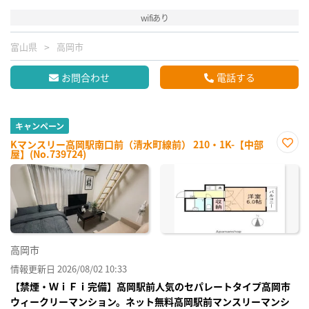
wifiあり
富山県
高岡市
お問合わせ
電話する
キャンペーン
Kマンスリー高岡駅南口前（清水町線前） 210・1K-【中部
屋】(No.739724)
お気
に入
り登
録
高岡市
情報更新日 2026/08/02 10:33
【禁煙・ＷｉＦｉ完備】高岡駅前人気のセパレートタイプ高岡市
ウィークリーマンション。ネット無料高岡駅前マンスリーマンシ