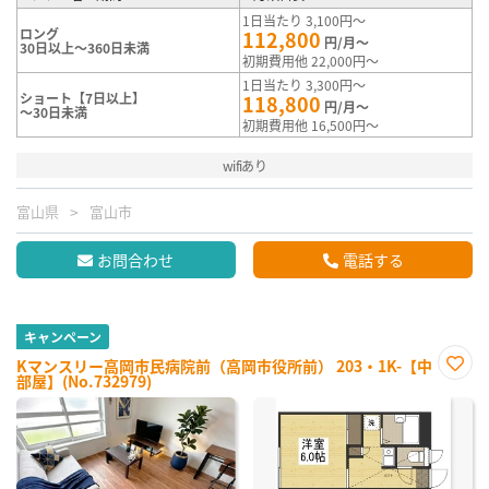
1日当たり 3,100円～
ロング
112,800
円/月～
30日以上～360日未満
初期費用他 22,000円～
1日当たり 3,300円～
ショート【7日以上】
118,800
円/月～
～30日未満
初期費用他 16,500円～
wifiあり
富山県
富山市
お問合わせ
電話する
キャンペーン
Kマンスリー高岡市民病院前（高岡市役所前） 203・1K-【中
部屋】(No.732979)
お気
に入
り登
録