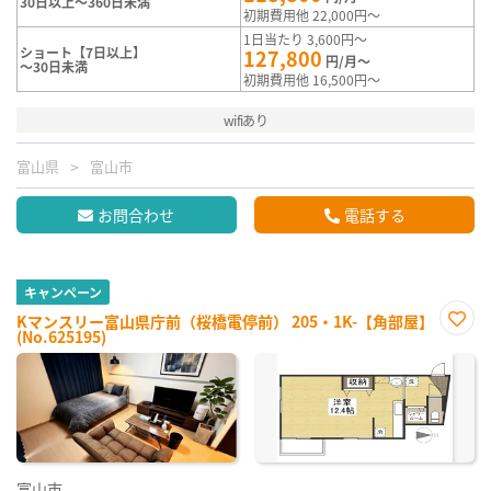
30日以上～360日未満
初期費用他 22,000円～
1日当たり 3,600円～
ショート【7日以上】
127,800
円/月～
～30日未満
初期費用他 16,500円～
wifiあり
富山県
富山市
お問合わせ
電話する
キャンペーン
Kマンスリー富山県庁前（桜橋電停前） 205・1K-【角部屋】
(No.625195)
お気
に入
り登
録
富山市