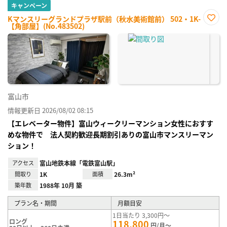
キャンペーン
Kマンスリーグランドプラザ駅前（秋水美術館前） 502・1K-
【角部屋】(No.483502)
お気
に入
り登
録
富山市
情報更新日 2026/08/02 08:15
【エレベーター物件】富山ウィークリーマンション女性におすす
めな物件で 法人契約歓迎長期割引ありの富山市マンスリーマン
ション！
アクセス
富山地鉄本線「電鉄富山駅」
間取り
1K
面積
26.3m²
築年数
1988年 10月 築
プラン名・期間
月額目安
1日当たり 3,300円～
ロング
118,800
円/月～