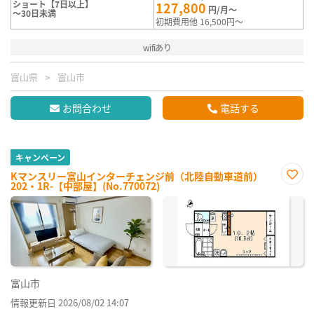
ショート【7日以上】
127,800
円/月～
～30日未満
初期費用他 16,500円～
wifiあり
富山県
富山市
お問合わせ
電話する
キャンペーン
Kマンスリー富山インターチェンジ前（北陸自動車道前）
202・1R-【中部屋】(No.770072)
お気
に入
り登
録
富山市
情報更新日 2026/08/02 14:07