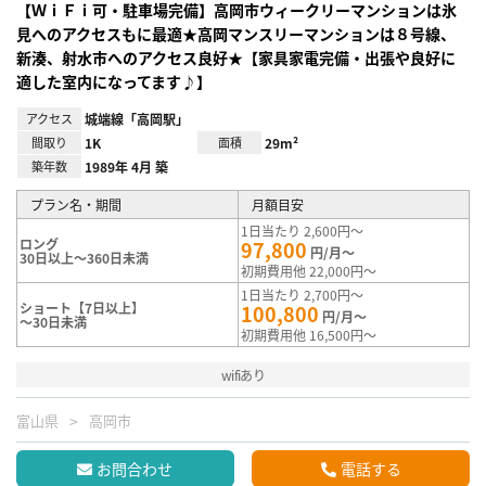
【ＷｉＦｉ可・駐車場完備】高岡市ウィークリーマンションは氷
見へのアクセスもに最適★高岡マンスリーマンションは８号線、
新湊、射水市へのアクセス良好★【家具家電完備・出張や良好に
適した室内になってます♪】
アクセス
城端線「高岡駅」
間取り
1K
面積
29m²
築年数
1989年 4月 築
プラン名・期間
月額目安
1日当たり 2,600円～
ロング
97,800
円/月～
30日以上～360日未満
初期費用他 22,000円～
1日当たり 2,700円～
ショート【7日以上】
100,800
円/月～
～30日未満
初期費用他 16,500円～
wifiあり
富山県
高岡市
お問合わせ
電話する