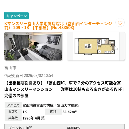
キャンペーン
Kマンスリー富山大学附属病院北（富山西インターチェンジ
前） 209・1K-【中部屋】(No.483503)
お気
に入
り登
録
富山市
情報更新日 2026/08/02 10:54
【出張長期割引あり】「富山西IC」車で７分のアクセス可能な富
山市マンスリーマンション 洋室は10帖もある広さがあるWi-Fi
完備のお部屋
アクセス
富山地鉄富山市内線「富山大学前駅」
間取り
1K
面積
34.42m²
築年数
1995年 4月 築
プラン名・期間
月額目安