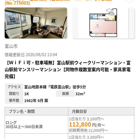
(No.775003)
お気
に入
り登
録
富山市
情報更新日 2026/08/02 13:04
【ＷｉＦｉ可・駐車場無】富山駅前ウィークリーマンション・富
山駅前マンスリーマンション【同物件複数室案内可能・家具家電
完備】
アクセス
富山地鉄本線「電鉄富山駅」徒歩5分
間取り
1K
面積
32m²
築年数
1982年 9月 築
プラン名・期間
月額目安
1日当たり 3,100円～
ロング
112,800
円/月～
30日以上～360日未満
初期費用他 22,000円～
1日当たり 3,300円～