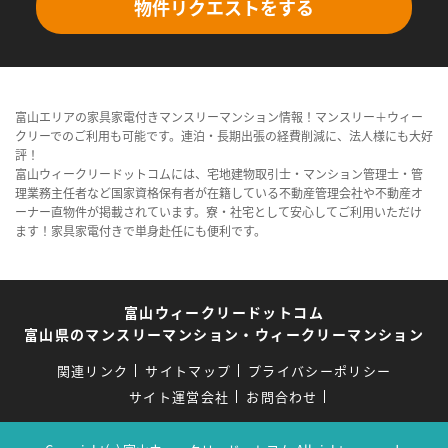
物件リクエストをする
富山エリアの家具家電付きマンスリーマンション情報！マンスリー＋ウィー
クリーでのご利用も可能です。連泊・長期出張の経費削減に、法人様にも大好
評！
富山ウィークリードットコムには、宅地建物取引士・マンション管理士・管
理業務主任者など国家資格保有者が在籍している不動産管理会社や不動産オ
ーナー直物件が掲載されています。寮・社宅として安心してご利用いただけ
ます！家具家電付きで単身赴任にも便利です。
富山ウィークリードットコム
富山県のマンスリーマンション・ウィークリーマンション
関連リンク
サイトマップ
プライバシーポリシー
サイト運営会社
お問合わせ