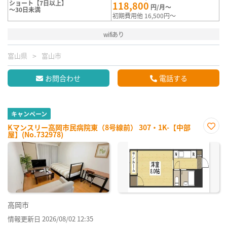
ショート【7日以上】
118,800
円/月～
～30日未満
初期費用他 16,500円～
wifiあり
富山県
富山市
お問合わせ
電話する
キャンペーン
Kマンスリー高岡市民病院東（8号線前） 307・1K-【中部
屋】(No.732978)
お気
に入
り登
録
高岡市
情報更新日 2026/08/02 12:35