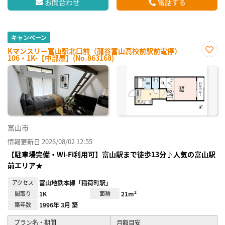
お問合わせ
電話する
キャンペーン
Kマンスリー富山駅北口前（龍谷富山高校前駅前電停）
106・1K-【中部屋】(No.863168)
お気
に入
り登
録
富山市
情報更新日 2026/08/02 12:55
【駐車場完備・Wi-Fi利用可】富山駅まで徒歩13分♪人気の富山駅
前エリア★
アクセス
富山地鉄本線「稲荷町駅」
間取り
1K
面積
21m²
築年数
1996年 3月 築
プラン名・期間
月額目安