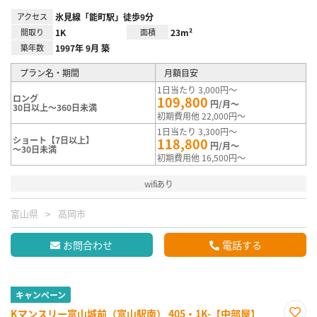
アクセス
氷見線「能町駅」徒歩9分
間取り
1K
面積
23m²
築年数
1997年 9月 築
プラン名・期間
月額目安
1日当たり 3,000円～
ロング
109,800
円/月～
30日以上～360日未満
初期費用他 22,000円～
1日当たり 3,300円～
ショート【7日以上】
118,800
円/月～
～30日未満
初期費用他 16,500円～
wifiあり
富山県
高岡市
お問合わせ
電話する
キャンペーン
Kマンスリー富山城前（富山駅南） 405・1K-【中部屋】