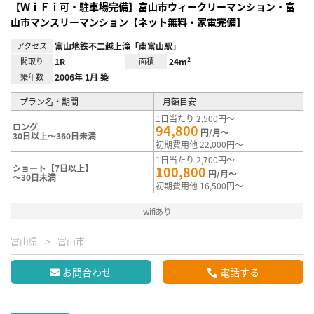
【ＷｉＦｉ可・駐車場完備】富山市ウィークリーマンション・富
山市マンスリーマンション【ネット無料・家電完備】
アクセス
富山地鉄不二越上滝「南富山駅」
間取り
1R
面積
24m²
築年数
2006年 1月 築
プラン名・期間
月額目安
1日当たり 2,500円～
ロング
94,800
円/月～
30日以上～360日未満
初期費用他 22,000円～
1日当たり 2,700円～
ショート【7日以上】
100,800
円/月～
～30日未満
初期費用他 16,500円～
wifiあり
富山県
富山市
お問合わせ
電話する