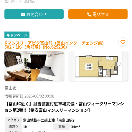
富山県
高岡市
お問合わせ
電話する
キャンペーン
Kマンスリーアピタ富山前（富山インターチェンジ前）
502・1K-【角部屋】(No.625236)
お気
に入
り登
録
富山市
情報更新日 2026/08/02 09:38
【富山IC近く】融雪装置付駐車場完備・富山ウィークリーマンシ
ョン第2弾‼【格安富山マンスリーマンション】
アクセス
富山地鉄不二越上滝「南富山駅」
間取り
1K
面積
34m²