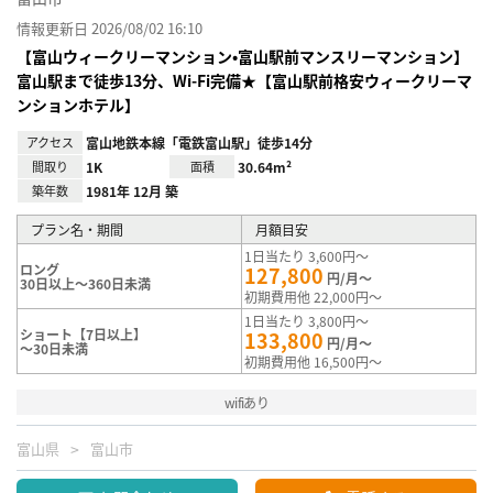
情報更新日 2026/08/02 16:10
【富山ウィークリーマンション•富山駅前マンスリーマンション】
富山駅まで徒歩13分、Wi-Fi完備★【富山駅前格安ウィークリーマ
ンションホテル】
アクセス
富山地鉄本線「電鉄富山駅」徒歩14分
間取り
1K
面積
30.64m²
築年数
1981年 12月 築
プラン名・期間
月額目安
1日当たり 3,600円～
ロング
127,800
円/月～
30日以上～360日未満
初期費用他 22,000円～
1日当たり 3,800円～
ショート【7日以上】
133,800
円/月～
～30日未満
初期費用他 16,500円～
wifiあり
富山県
富山市