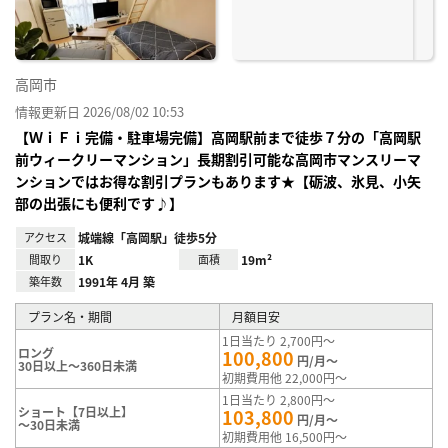
高岡市
情報更新日 2026/08/02 10:53
【ＷｉＦｉ完備・駐車場完備】高岡駅前まで徒歩７分の「高岡駅
前ウィークリーマンション」長期割引可能な高岡市マンスリーマ
ンションではお得な割引プランもあります★【砺波、氷見、小矢
部の出張にも便利です♪】
アクセス
城端線「高岡駅」徒歩5分
間取り
1K
面積
19m²
築年数
1991年 4月 築
プラン名・期間
月額目安
1日当たり 2,700円～
ロング
100,800
円/月～
30日以上～360日未満
初期費用他 22,000円～
1日当たり 2,800円～
ショート【7日以上】
103,800
円/月～
～30日未満
初期費用他 16,500円～