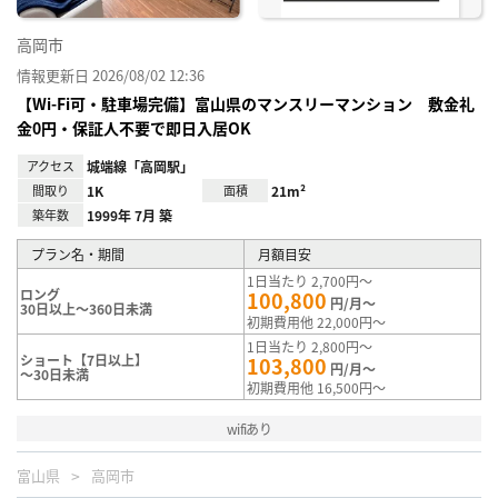
高岡市
情報更新日 2026/08/02 12:36
【Wi-Fi可・駐車場完備】富山県のマンスリーマンション 敷金礼
金0円・保証人不要で即日入居OK
アクセス
城端線「高岡駅」
間取り
1K
面積
21m²
築年数
1999年 7月 築
プラン名・期間
月額目安
1日当たり 2,700円～
ロング
100,800
円/月～
30日以上～360日未満
初期費用他 22,000円～
1日当たり 2,800円～
ショート【7日以上】
103,800
円/月～
～30日未満
初期費用他 16,500円～
wifiあり
富山県
高岡市