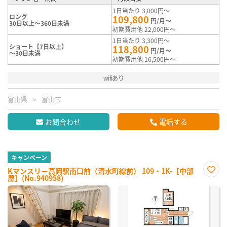
1日当たり 3,000円～
ロング
109,800
円/月～
30日以上～360日未満
初期費用他 22,000円～
1日当たり 3,300円～
ショート【7日以上】
118,800
円/月～
～30日未満
初期費用他 16,500円～
wifiあり
富山県
富山市
お問合わせ
電話する
キャンペーン
Kマンスリー高岡駅南口前（清水町線前） 109・1K-【中部
屋】(No.940958)
お気
に入
り登
録