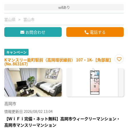
wifiあり
富山県
富山市
お問合わせ
電話する
キャンペーン
Kマンスリー能町駅前（高岡環状線前） 107・1K-【角部屋】
(No.863167)
お気
に入
り登
録
高岡市
情報更新日 2026/08/02 13:04
【ＷｉＦｉ完備・ネット無料】高岡市ウィークリーマンション・
高岡市マンスリーマンション