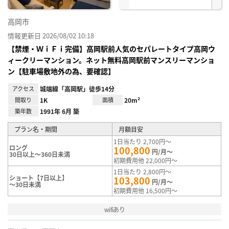
高岡市
情報更新日 2026/08/02 10:18
【禁煙・ＷｉＦｉ完備】高岡駅前人気のセパレートタイプ高岡ウ
ィークリーマンション。ネット無料高岡駅前マンスリーマンショ
ン【駐車場敷地外の為、要確認】
アクセス
城端線「高岡駅」徒歩14分
間取り
1K
面積
20m²
築年数
1991年 6月 築
プラン名・期間
月額目安
1日当たり 2,700円～
ロング
100,800
円/月～
30日以上～360日未満
初期費用他 22,000円～
1日当たり 2,800円～
ショート【7日以上】
103,800
円/月～
～30日未満
初期費用他 16,500円～
wifiあり