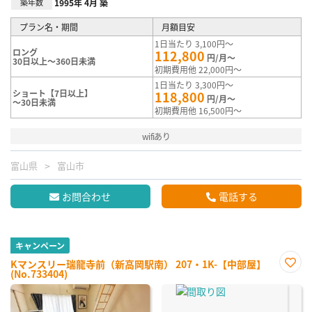
築年数
1995年 4月 築
プラン名・期間
月額目安
1日当たり 3,100円～
ロング
112,800
円/月～
30日以上～360日未満
初期費用他 22,000円～
1日当たり 3,300円～
ショート【7日以上】
118,800
円/月～
～30日未満
初期費用他 16,500円～
wifiあり
富山県
富山市
お問合わせ
電話する
キャンペーン
Kマンスリー瑞龍寺前（新高岡駅南） 207・1K-【中部屋】
(No.733404)
お気
に入
り登
録