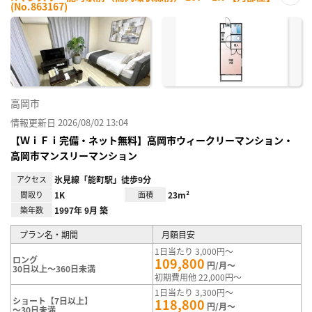
(No.863167)
お気
に入
り登
録
高岡市
情報更新日 2026/08/02 13:04
【ＷｉＦｉ完備・ネット無料】高岡市ウィークリーマンション・
高岡市マンスリーマンション
アクセス
氷見線「能町駅」徒歩9分
間取り
1K
面積
23m²
築年数
1997年 9月 築
プラン名・期間
月額目安
1日当たり 3,000円～
ロング
109,800
円/月～
30日以上～360日未満
初期費用他 22,000円～
1日当たり 3,300円～
ショート【7日以上】
118,800
円/月～
～30日未満