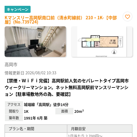
キャンペーン
Kマンスリー高岡駅南口前（清水町線前） 210・1K-【中部
屋】(No.739724)
お気
に入
り登
録
高岡市
情報更新日 2026/08/02 10:33
【禁煙・ＷｉＦｉ完備】高岡駅前人気のセパレートタイプ高岡市
ウィークリーマンション。ネット無料高岡駅前マンスリーマンシ
ョン【駐車場敷地外の為、要確認】
アクセス
城端線「高岡駅」徒歩14分
間取り
1K
面積
20m²
築年数
1991年 6月 築
プラン名・期間
月額目安
1日当たり 2,700円～