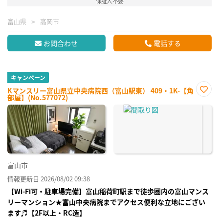
保証人不要
富山県
高岡市
お問合わせ
電話する
キャンペーン
Kマンスリー富山県立中央病院西（富山駅東） 409・1K-【角
部屋】(No.577072)
お気
に入
り登
録
富山市
情報更新日 2026/08/02 09:38
【Wi-Fi可・駐車場完備】富山稲荷町駅まで徒歩圏内の富山マンス
リーマンション★富山中央病院までアクセス便利な立地にござい
ます♬【2F以上・RC造】