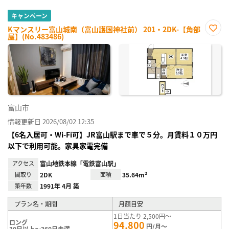
キャンペーン
Kマンスリー富山城南（富山護国神社前） 201・2DK-【角部
屋】(No.483486)
お気
に入
り登
録
富山市
情報更新日 2026/08/02 12:35
【6名入居可・Wi-Fi可】JR富山駅まで車で５分。月賃料１０万円
以下で利用可能。家具家電完備
アクセス
富山地鉄本線「電鉄富山駅」
間取り
2DK
面積
35.64m²
築年数
1991年 4月 築
プラン名・期間
月額目安
1日当たり 2,500円～
ロング
94,800
円/月～
30日以上～360日未満