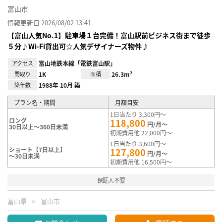
富山市
情報更新日 2026/08/02 13:41
【富山人気No.1】駐車場１台完備！富山駅前ビジネス街まで徒歩
５分♪Wi-Fi貸出可☆人気デザイナーズ物件♪
アクセス
富山地鉄本線「電鉄富山駅」
間取り
1K
面積
26.3m²
築年数
1988年 10月 築
プラン名・期間
月額目安
1日当たり 3,300円～
ロング
118,800
円/月～
30日以上～360日未満
初期費用他 22,000円～
1日当たり 3,600円～
ショート【7日以上】
127,800
円/月～
～30日未満
初期費用他 16,500円～
保証人不要
富山県
富山市