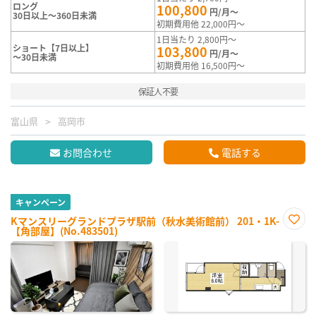
ロング
100,800
円/月～
30日以上～360日未満
初期費用他 22,000円～
1日当たり 2,800円～
ショート【7日以上】
103,800
円/月～
～30日未満
初期費用他 16,500円～
保証人不要
富山県
高岡市
お問合わせ
電話する
キャンペーン
Kマンスリーグランドプラザ駅前（秋水美術館前） 201・1K-
【角部屋】(No.483501)
お気
に入
り登
録