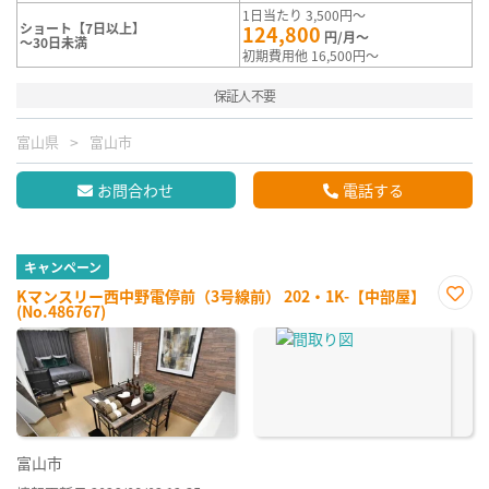
1日当たり 3,500円～
ショート【7日以上】
124,800
円/月～
～30日未満
初期費用他 16,500円～
保証人不要
富山県
富山市
お問合わせ
電話する
キャンペーン
Kマンスリー西中野電停前（3号線前） 202・1K-【中部屋】
(No.486767)
お気
に入
り登
録
富山市