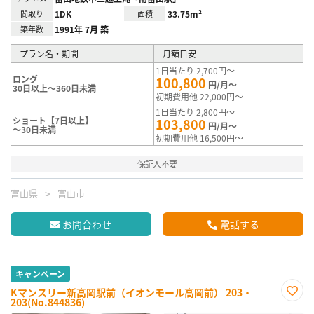
間取り
1DK
面積
33.75m²
築年数
1991年 7月 築
プラン名・期間
月額目安
1日当たり 2,700円～
ロング
100,800
円/月～
30日以上～360日未満
初期費用他 22,000円～
1日当たり 2,800円～
ショート【7日以上】
103,800
円/月～
～30日未満
初期費用他 16,500円～
保証人不要
富山県
富山市
お問合わせ
電話する
キャンペーン
Kマンスリー新高岡駅前（イオンモール高岡前） 203・
203(No.844836)
お気