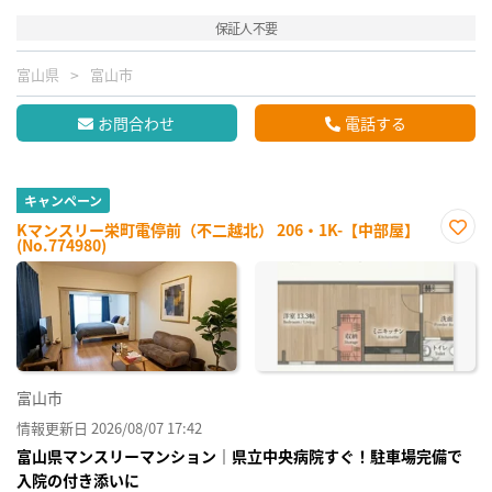
保証人不要
富山県
富山市
お問合わせ
電話する
キャンペーン
Kマンスリー栄町電停前（不二越北） 206・1K-【中部屋】
(No.774980)
お気
に入
り登
録
富山市
情報更新日 2026/08/07 17:42
富山県マンスリーマンション｜県立中央病院すぐ！駐車場完備で
入院の付き添いに