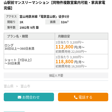
山駅前マンスリーマンション【同物件複数室案内可能・家具家電
完備】
アクセス
富山地鉄本線「電鉄富山駅」徒歩5分
間取り
1K
面積
32m²
築年数
1982年 9月 築
プラン名・期間
月額目安
1日当たり 3,100円～
ロング
112,800
円/月～
30日以上～360日未満
初期費用他 22,000円～
1日当たり 3,300円～
ショート【7日以上】
118,800
円/月～
～30日未満
初期費用他 16,500円～
保証人不要
富山県
富山市
お問合わせ
電話する