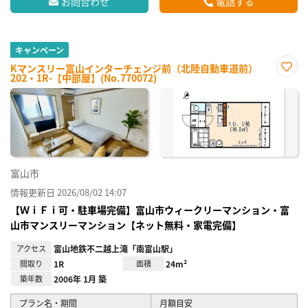
お問合わせ
電話する
キャンペーン
Kマンスリー富山インターチェンジ前（北陸自動車道前）
202・1R-【中部屋】(No.770072)
お気
に入
り登
録
富山市
情報更新日 2026/08/02 14:07
【ＷｉＦｉ可・駐車場完備】富山市ウィークリーマンション・富
山市マンスリーマンション【ネット無料・家電完備】
アクセス
富山地鉄不二越上滝「南富山駅」
間取り
1R
面積
24m²
築年数
2006年 1月 築
プラン名・期間
月額目安