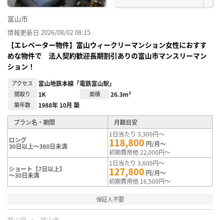
富山市
情報更新日 2026/08/02 08:15
【エレベーター物件】富山ウィークリーマンション女性におすす
めな物件で 法人契約歓迎長期割引ありの富山市マンスリーマン
ション！
アクセス
富山地鉄本線「電鉄富山駅」
間取り
1K
面積
26.3m²
築年数
1988年 10月 築
プラン名・期間
月額目安
1日当たり 3,300円～
ロング
118,800
円/月～
30日以上～360日未満
初期費用他 22,000円～
1日当たり 3,600円～
ショート【7日以上】
127,800
円/月～
～30日未満
初期費用他 16,500円～
保証人不要
富山県
富山市