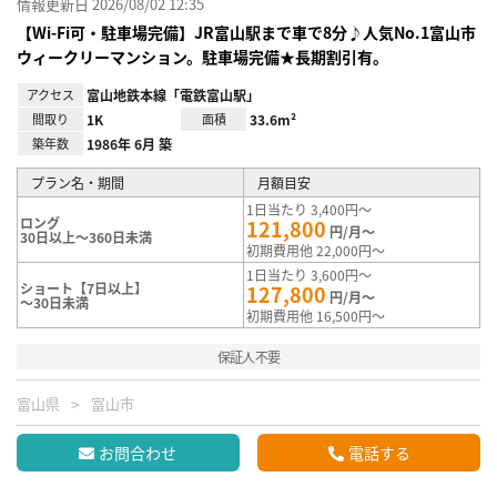
情報更新日 2026/08/02 12:35
【Wi-Fi可・駐車場完備】JR富山駅まで車で8分♪人気No.1富山市
ウィークリーマンション。駐車場完備★長期割引有。
アクセス
富山地鉄本線「電鉄富山駅」
間取り
1K
面積
33.6m²
築年数
1986年 6月 築
プラン名・期間
月額目安
1日当たり 3,400円～
ロング
121,800
円/月～
30日以上～360日未満
初期費用他 22,000円～
1日当たり 3,600円～
ショート【7日以上】
127,800
円/月～
～30日未満
初期費用他 16,500円～
保証人不要
富山県
富山市
お問合わせ
電話する