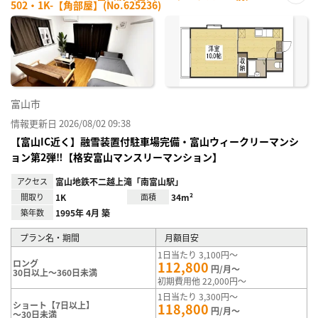
502・1K-【角部屋】(No.625236)
お気
に入
り登
録
富山市
情報更新日 2026/08/02 09:38
【富山IC近く】融雪装置付駐車場完備・富山ウィークリーマンシ
ョン第2弾‼【格安富山マンスリーマンション】
アクセス
富山地鉄不二越上滝「南富山駅」
間取り
1K
面積
34m²
築年数
1995年 4月 築
プラン名・期間
月額目安
1日当たり 3,100円～
ロング
112,800
円/月～
30日以上～360日未満
初期費用他 22,000円～
1日当たり 3,300円～
ショート【7日以上】
118,800
円/月～
～30日未満