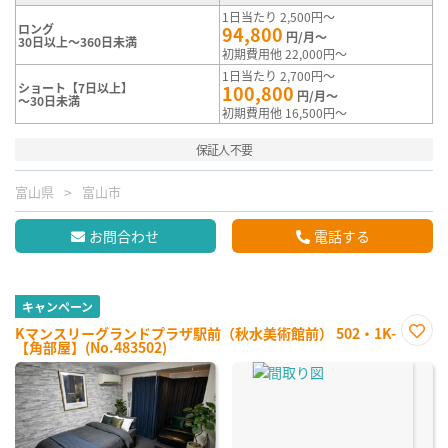
1日当たり 2,500円～
ロング
94,800
円/月～
30日以上～360日未満
初期費用他 22,000円～
1日当たり 2,700円～
ショート【7日以上】
100,800
円/月～
～30日未満
初期費用他 16,500円～
保証人不要
富山県
富山市
お問合わせ
電話する
キャンペーン
Kマンスリーグランドプラザ駅前（秋水美術館前） 502・1K-
【角部屋】(No.483502)
お気
に入
り登
録