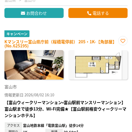
お問合わせ
電話する
キャンペーン
Kマンスリー富山県庁前（桜橋電停前） 205・1K-【角部屋】
(No.625195)
お気
に入
り登
録
富山市
情報更新日 2026/08/02 16:10
【富山ウィークリーマンション•富山駅前マンスリーマンション】
富山駅まで徒歩13分、Wi-Fi完備★【富山駅前格安ウィークリーマ
ンションホテル】
アクセス
富山地鉄本線「電鉄富山駅」徒歩14分
間取り
1K
面積
30.64m²