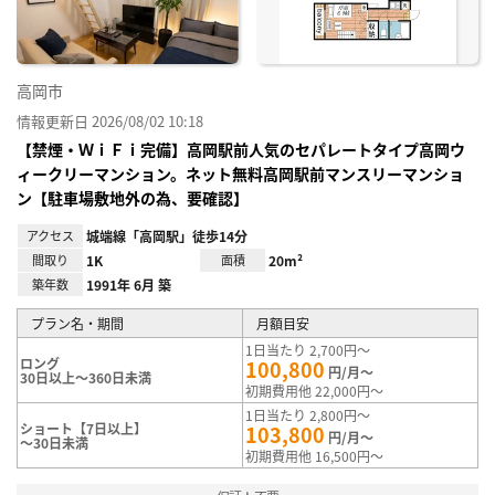
高岡市
情報更新日 2026/08/02 10:18
【禁煙・ＷｉＦｉ完備】高岡駅前人気のセパレートタイプ高岡ウ
ィークリーマンション。ネット無料高岡駅前マンスリーマンショ
ン【駐車場敷地外の為、要確認】
アクセス
城端線「高岡駅」徒歩14分
間取り
1K
面積
20m²
築年数
1991年 6月 築
プラン名・期間
月額目安
1日当たり 2,700円～
ロング
100,800
円/月～
30日以上～360日未満
初期費用他 22,000円～
1日当たり 2,800円～
ショート【7日以上】
103,800
円/月～
～30日未満
初期費用他 16,500円～