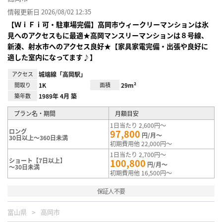
情報更新日 2026/08/02 12:35
【ＷｉＦｉ可・駐車場完備】高岡市ウィークリーマンションは氷
見へのアクセスもに最適★高岡マンスリーマンションは８号線、
新湊、射水市へのアクセス良好★【家具家電完備・出張や良好に
適した室内になってます♪】
アクセス
城端線「高岡駅」
間取り
1K
面積
29m²
築年数
1989年 4月 築
プラン名・期間
月額目安
1日当たり 2,600円～
ロング
97,800
円/月～
30日以上～360日未満
初期費用他 22,000円～
1日当たり 2,700円～
ショート【7日以上】
100,800
円/月～
～30日未満
初期費用他 16,500円～
保証人不要
富山県
高岡市