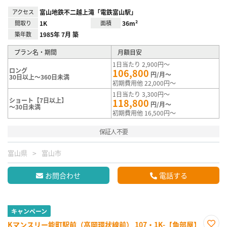
アクセス
富山地鉄不二越上滝「電鉄富山駅」
間取り
1K
面積
36m²
築年数
1985年 7月 築
プラン名・期間
月額目安
1日当たり 2,900円～
ロング
106,800
円/月～
30日以上～360日未満
初期費用他 22,000円～
1日当たり 3,300円～
ショート【7日以上】
118,800
円/月～
～30日未満
初期費用他 16,500円～
保証人不要
富山県
富山市
お問合わせ
電話する
キャンペーン
Kマンスリー能町駅前（高岡環状線前） 107・1K-【角部屋】