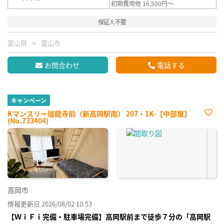
初期費用他 16,500円～
保証人不要
富山県
富山市
お問合わせ
電話する
キャンペーン
Kマンスリー瑞龍寺前（新高岡駅南） 207・1K-【中部屋】
(No.733404)
お気
に入
り登
録
高岡市
情報更新日 2026/08/02 10:53
【ＷｉＦｉ完備・駐車場完備】高岡駅前まで徒歩７分の「高岡駅