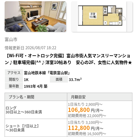
に入
り登
録
富山市
情報更新日 2026/08/07 18:22
【Wi-Fi可・オートロック完備】富山市街人気マンスリーマンショ
ン♪駐車場完備(^^♪洋室10帖あり 安心の2F、女性に人気物件★
アクセス
富山地鉄本線「電鉄富山駅」
間取り
1K
面積
33.7m²
築年数
1993年 4月 築
プラン名・期間
月額目安
1日当たり 2,900円～
ロング
106,800
円/月～
30日以上～360日未満
初期費用他 22,000円～
1日当たり 3,100円～
ショート【7日以上】
112,800
円/月～
～30日未満
初期費用他 16,500円～