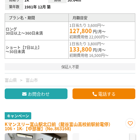
築年数
1981年 12月 築
プラン名・期間
月額目安
1日当たり 3,600円～
ロング
127,800
円/月～
30日以上～360日未満
初期費用他 22,000円～
1日当たり 3,800円～
ショート【7日以上】
133,800
円/月～
～30日未満
初期費用他 16,500円～
保証人不要
富山県
富山市
お問合わせ
電話する
キャンペーン
Kマンスリー富山駅北口前（龍谷富山高校前駅前電停）
106・1K-【中部屋】(No.863168)
お気
に入
り登