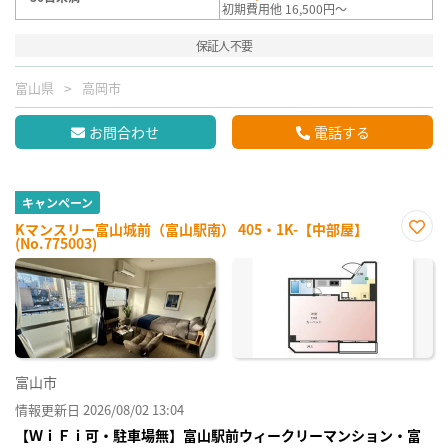
初期費用他 16,500円～
保証人不要
富山県
高岡市
お問合わせ
電話する
キャンペーン
Kマンスリー富山城前（富山駅南） 405・1K-【中部屋】
(No.775003)
お気
に入
り登
録
富山市
情報更新日 2026/08/02 13:04
【ＷｉＦｉ可・駐車場無】富山駅前ウィークリーマンション・富