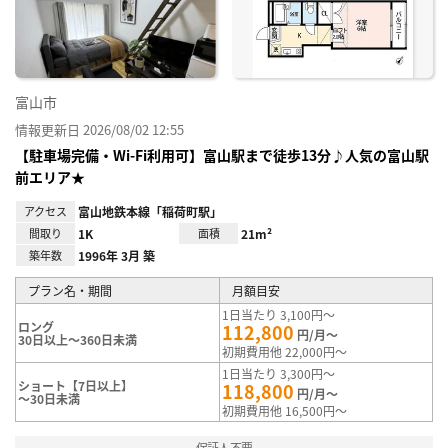
録
富山市
情報更新日 2026/08/02 12:55
【駐車場完備・Wi-Fi利用可】富山駅まで徒歩13分♪人気の富山駅
前エリア★
アクセス
富山地鉄本線「稲荷町駅」
間取り
1K
面積
21m²
築年数
1996年 3月 築
プラン名・期間
月額目安
1日当たり 3,100円～
ロング
112,800
円/月～
30日以上～360日未満
初期費用他 22,000円～
1日当たり 3,300円～
ショート【7日以上】
118,800
円/月～
～30日未満
初期費用他 16,500円～
保証人不要