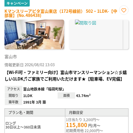
キャンペーン
Kマンスリーアピタ富山東店（172号線前） 502・1LDK-【中
部屋】(No.486438)
お気
に入
り登
録
富山市
情報更新日 2026/08/02 13:03
【Wi-Fi可・ファミリー向け】富山市マンスリーマンション☆彡嬉
しい1LDK♬ご家族でご利用いただけます★【駐車場、EV完備】
アクセス
富山地鉄本線「稲荷町駅」
間取り
1LDK
面積
43.74m²
築年数
1991年 3月 築
プラン名・期間
月額目安
1日当たり 3,200円～
ロング
115,800
円/月～
30日以上～360日未満
初期費用他 22,000円～