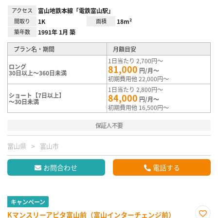
アクセス
富山地鉄本線「電鉄富山駅」
間取り
1K
面積
18m²
築年数
1991年 1月 築
プラン名・期間
月額目安
1日当たり 2,700円～
ロング
81,000
円/月～
30日以上～360日未満
初期費用他 22,000円～
1日当たり 2,800円～
ショート【7日以上】
84,000
円/月～
～30日未満
初期費用他 16,500円～
保証人不要
富山県
富山市
お問合わせ
電話する
キャンペーン
Kマンスリーアピタ富山前（富山インターチェンジ前）