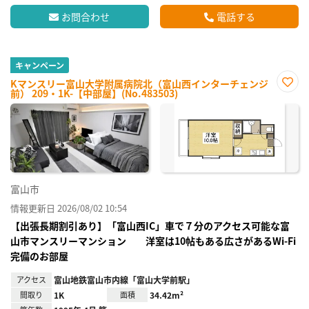
お問合わせ
電話する
キャンペーン
Kマンスリー富山大学附属病院北（富山西インターチェンジ
前） 209・1K-【中部屋】(No.483503)
お気
に入
り登
録
富山市
情報更新日 2026/08/02 10:54
【出張長期割引あり】「富山西IC」車で７分のアクセス可能な富
山市マンスリーマンション 洋室は10帖もある広さがあるWi-Fi
完備のお部屋
アクセス
富山地鉄富山市内線「富山大学前駅」
間取り
1K
面積
34.42m²