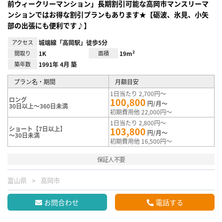
前ウィークリーマンション」長期割引可能な高岡市マンスリーマ
ンションではお得な割引プランもあります★【砺波、氷見、小矢
部の出張にも便利です♪】
アクセス
城端線「高岡駅」徒歩5分
間取り
1K
面積
19m²
築年数
1991年 4月 築
プラン名・期間
月額目安
1日当たり 2,700円～
ロング
100,800
円/月～
30日以上～360日未満
初期費用他 22,000円～
1日当たり 2,800円～
ショート【7日以上】
103,800
円/月～
～30日未満
初期費用他 16,500円～
保証人不要
富山県
高岡市
お問合わせ
電話する