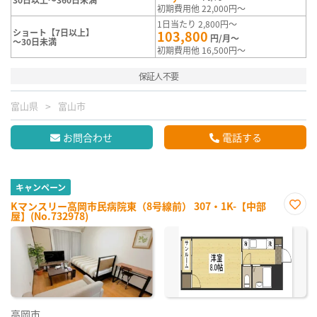
初期費用他 22,000円～
1日当たり 2,800円～
ショート【7日以上】
103,800
円/月～
～30日未満
初期費用他 16,500円～
保証人不要
富山県
富山市
お問合わせ
電話する
キャンペーン
Kマンスリー高岡市民病院東（8号線前） 307・1K-【中部
屋】(No.732978)
お気
に入
り登
録
高岡市