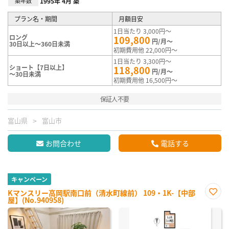
築年数
1995年 4月 築
プラン名・期間
月額目安
1日当たり 3,000円～
ロング
109,800
円/月～
30日以上～360日未満
初期費用他 22,000円～
1日当たり 3,300円～
ショート【7日以上】
118,800
円/月～
～30日未満
初期費用他 16,500円～
保証人不要
富山県
富山市
お問合わせ
電話する
キャンペーン
Kマンスリー高岡駅南口前（清水町線前） 109・1K-【中部
屋】(No.940958)
お気
に入
り登
録