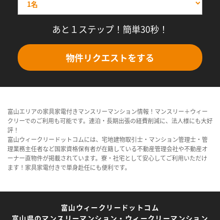
あと１ステップ！簡単30秒！
物件リクエストをする
富山エリアの家具家電付きマンスリーマンション情報！マンスリー＋ウィー
クリーでのご利用も可能です。連泊・長期出張の経費削減に、法人様にも大好
評！
富山ウィークリードットコムには、宅地建物取引士・マンション管理士・管
理業務主任者など国家資格保有者が在籍している不動産管理会社や不動産オ
ーナー直物件が掲載されています。寮・社宅として安心してご利用いただけ
ます！家具家電付きで単身赴任にも便利です。
富山ウィークリードットコム
富山県のマンスリーマンション・ウィークリーマンション