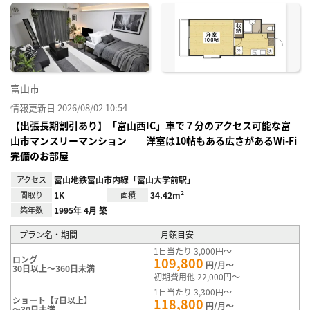
に入
り登
録
富山市
情報更新日 2026/08/02 10:54
【出張長期割引あり】「富山西IC」車で７分のアクセス可能な富
山市マンスリーマンション 洋室は10帖もある広さがあるWi-Fi
完備のお部屋
アクセス
富山地鉄富山市内線「富山大学前駅」
間取り
1K
面積
34.42m²
築年数
1995年 4月 築
プラン名・期間
月額目安
1日当たり 3,000円～
ロング
109,800
円/月～
30日以上～360日未満
初期費用他 22,000円～
1日当たり 3,300円～
ショート【7日以上】
118,800
円/月～
～30日未満