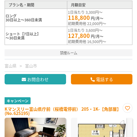
プラン名・期間
月額目安
1日当たり 3,300円～
ロング
118,800
円/月～
30日以上～360日未満
初期費用他 22,000円～
1日当たり 3,600円～
ショート【7日以上】
127,800
円/月～
～30日未満
初期費用他 16,500円～
禁煙ルーム
富山県
富山市
お問合わせ
電話する
キャンペーン
Kマンスリー富山県庁前（桜橋電停前） 205・1K-【角部屋】
(No.625195)
お気
に入
り登
録