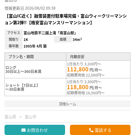
情報更新日 2026/08/02 09:38
【富山IC近く】融雪装置付駐車場完備・富山ウィークリーマンシ
ョン第2弾‼【格安富山マンスリーマンション】
アクセス
富山地鉄不二越上滝「南富山駅」
間取り
1K
面積
34m²
築年数
1995年 4月 築
プラン名・期間
月額目安
1日当たり 3,100円～
ロング
112,800
円/月～
30日以上～360日未満
初期費用他 22,000円～
1日当たり 3,300円～
ショート【7日以上】
118,800
円/月～
～30日未満
初期費用他 16,500円～
禁煙ルーム
富山県
富山市
お問合わせ
電話する