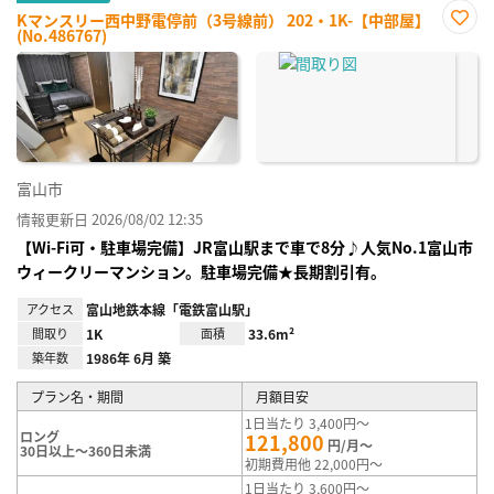
Kマンスリー西中野電停前（3号線前） 202・1K-【中部屋】
(No.486767)
お気
に入
り登
録
富山市
情報更新日 2026/08/02 12:35
【Wi-Fi可・駐車場完備】JR富山駅まで車で8分♪人気No.1富山市
ウィークリーマンション。駐車場完備★長期割引有。
アクセス
富山地鉄本線「電鉄富山駅」
間取り
1K
面積
33.6m²
築年数
1986年 6月 築
プラン名・期間
月額目安
1日当たり 3,400円～
ロング
121,800
円/月～
30日以上～360日未満
初期費用他 22,000円～
1日当たり 3,600円～