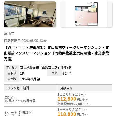
に入
り登
録
富山市
情報更新日 2026/08/02 13:04
【ＷｉＦｉ可・駐車場無】富山駅前ウィークリーマンション・富
山駅前マンスリーマンション【同物件複数室案内可能・家具家電
完備】
アクセス
富山地鉄本線「電鉄富山駅」徒歩5分
間取り
1K
面積
32m²
築年数
1982年 9月 築
プラン名・期間
月額目安
1日当たり 3,100円～
ロング
112,800
円/月～
30日以上～360日未満
初期費用他 22,000円～
1日当たり 3,300円～
ショート【7日以上】
118,800
円/月～
～30日未満