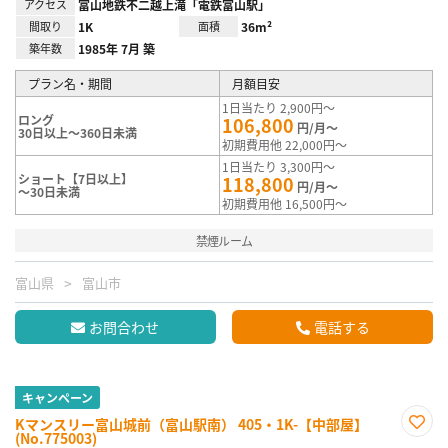
アクセス
富山地鉄不二越上滝「電鉄富山駅」
間取り
1K
面積
36m²
築年数
1985年 7月 築
プラン名・期間
月額目安
1日当たり 2,900円～
ロング
106,800
円/月～
30日以上～360日未満
初期費用他 22,000円～
1日当たり 3,300円～
ショート【7日以上】
118,800
円/月～
～30日未満
初期費用他 16,500円～
禁煙ルーム
富山県
富山市
お問合わせ
電話する
キャンペーン
Kマンスリー富山城前（富山駅南） 405・1K-【中部屋】
(No.775003)
お気