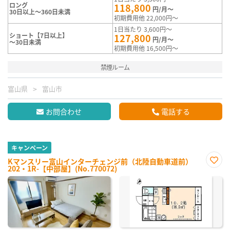
ロング
118,800
円/月～
30日以上～360日未満
初期費用他 22,000円～
1日当たり 3,600円～
ショート【7日以上】
127,800
円/月～
～30日未満
初期費用他 16,500円～
禁煙ルーム
富山県
富山市
お問合わせ
電話する
キャンペーン
Kマンスリー富山インターチェンジ前（北陸自動車道前）
202・1R-【中部屋】(No.770072)
お気
に入
り登
録