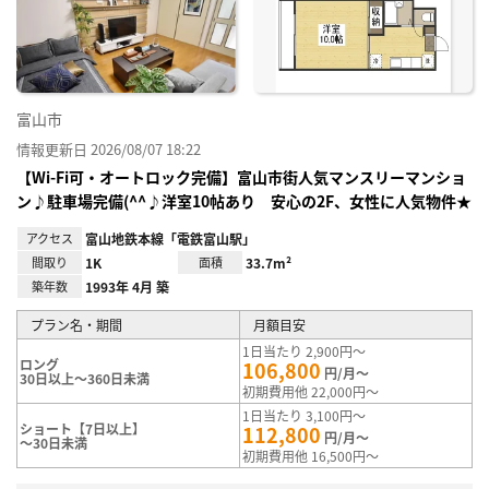
り登
録
富山市
情報更新日 2026/08/07 18:22
【Wi-Fi可・オートロック完備】富山市街人気マンスリーマンショ
ン♪駐車場完備(^^♪洋室10帖あり 安心の2F、女性に人気物件★
アクセス
富山地鉄本線「電鉄富山駅」
間取り
1K
面積
33.7m²
築年数
1993年 4月 築
プラン名・期間
月額目安
1日当たり 2,900円～
ロング
106,800
円/月～
30日以上～360日未満
初期費用他 22,000円～
1日当たり 3,100円～
ショート【7日以上】
112,800
円/月～
～30日未満
初期費用他 16,500円～