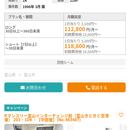
間取り
1K
面積
21m²
築年数
1996年 3月 築
プラン名・期間
月額目安
1日当たり 3,100円～
ロング
112,800
円/月～
30日以上～360日未満
初期費用他 22,000円～
1日当たり 3,300円～
ショート【7日以上】
118,800
円/月～
～30日未満
初期費用他 16,500円～
禁煙ルーム
富山県
富山市
お問合わせ
電話する
キャンペーン
Kマンスリー富山インターチェンジ前（富山きときと空港
東） 203・1DK・【中部屋】(No.483487)
お気
に入
り登