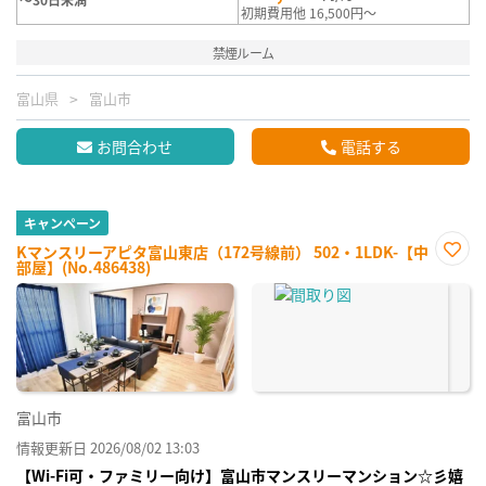
初期費用他 16,500円～
禁煙ルーム
富山県
富山市
お問合わせ
電話する
キャンペーン
Kマンスリーアピタ富山東店（172号線前） 502・1LDK-【中
部屋】(No.486438)
お気
に入
り登
録
富山市
情報更新日 2026/08/02 13:03
【Wi-Fi可・ファミリー向け】富山市マンスリーマンション☆彡嬉