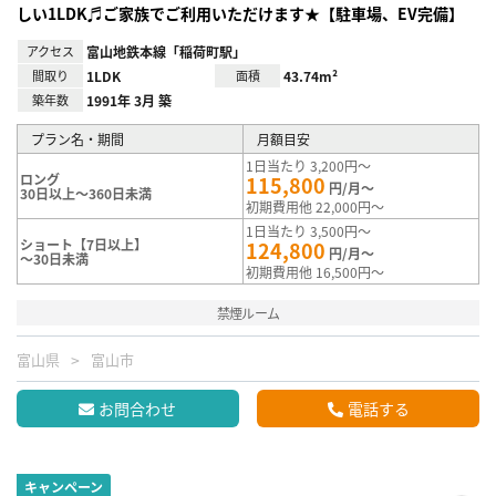
しい1LDK♬ご家族でご利用いただけます★【駐車場、EV完備】
アクセス
富山地鉄本線「稲荷町駅」
間取り
1LDK
面積
43.74m²
築年数
1991年 3月 築
プラン名・期間
月額目安
1日当たり 3,200円～
ロング
115,800
円/月～
30日以上～360日未満
初期費用他 22,000円～
1日当たり 3,500円～
ショート【7日以上】
124,800
円/月～
～30日未満
初期費用他 16,500円～
禁煙ルーム
富山県
富山市
お問合わせ
電話する
キャンペーン