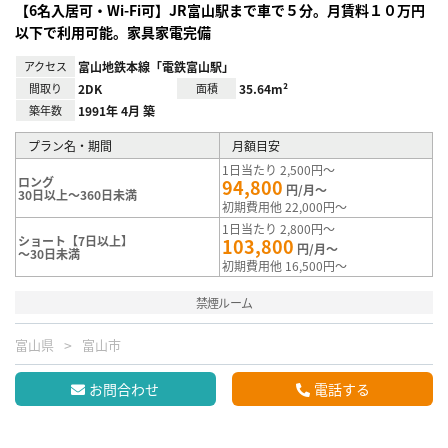
【6名入居可・Wi-Fi可】JR富山駅まで車で５分。月賃料１０万円
以下で利用可能。家具家電完備
アクセス
富山地鉄本線「電鉄富山駅」
間取り
2DK
面積
35.64m²
築年数
1991年 4月 築
プラン名・期間
月額目安
1日当たり 2,500円～
ロング
94,800
円/月～
30日以上～360日未満
初期費用他 22,000円～
1日当たり 2,800円～
ショート【7日以上】
103,800
円/月～
～30日未満
初期費用他 16,500円～
禁煙ルーム
富山県
富山市
お問合わせ
電話する