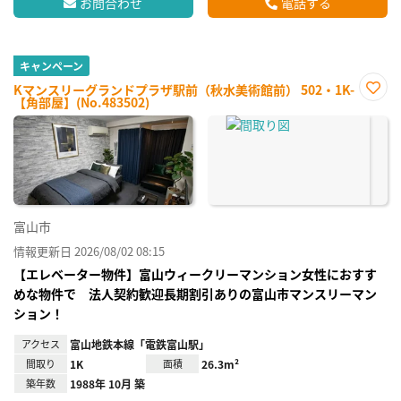
お問合わせ
電話する
キャンペーン
Kマンスリーグランドプラザ駅前（秋水美術館前） 502・1K-
【角部屋】(No.483502)
お気
に入
り登
録
富山市
情報更新日 2026/08/02 08:15
【エレベーター物件】富山ウィークリーマンション女性におすす
めな物件で 法人契約歓迎長期割引ありの富山市マンスリーマン
ション！
アクセス
富山地鉄本線「電鉄富山駅」
間取り
1K
面積
26.3m²
築年数
1988年 10月 築