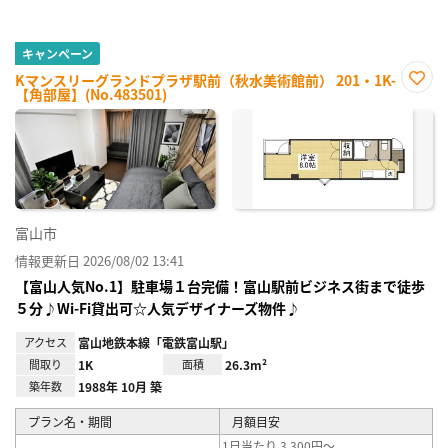
キャンペーン
Kマンスリーグランドプラザ駅前（秋水美術館前） 201・1K-
【角部屋】(No.483501)
お気
に入
り登
録
富山市
情報更新日 2026/08/02 13:41
【富山人気No.1】駐車場１台完備！富山駅前ビジネス街まで徒歩
５分♪Wi-Fi貸出可☆人気デザイナーズ物件♪
アクセス
富山地鉄本線「電鉄富山駅」
間取り
1K
面積
26.3m²
築年数
1988年 10月 築
プラン名・期間
月額目安
1日当たり 3,300円～