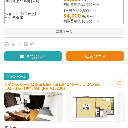
30日以上～360日未満
初期費用他 22,000円～
1日当たり 2,800円～
ショート【7日以上】
84,000
円/月～
～30日未満
初期費用他 16,500円～
禁煙ルーム
富山県
富山市
お問合わせ
電話する
キャンペーン
Kマンスリーアピタ富山前（富山インターチェンジ前）
502・1K-【角部屋】(No.625236)
お気
に入
り登
録
富山市