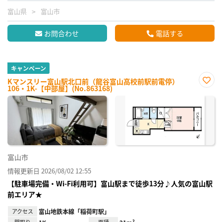
富山県
富山市
お問合わせ
電話する
キャンペーン
Kマンスリー富山駅北口前（龍谷富山高校前駅前電停）
106・1K-【中部屋】(No.863168)
お気
に入
り登
録
富山市
情報更新日 2026/08/02 12:55
【駐車場完備・Wi-Fi利用可】富山駅まで徒歩13分♪人気の富山駅
前エリア★
アクセス
富山地鉄本線「稲荷町駅」