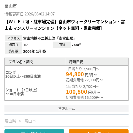
富山市
情報更新日 2026/08/02 14:07
【ＷｉＦｉ可・駐車場完備】富山市ウィークリーマンション・富
山市マンスリーマンション【ネット無料・家電完備】
アクセス
富山地鉄不二越上滝「南富山駅」
間取り
1R
面積
24m²
築年数
2006年 1月 築
プラン名・期間
月額目安
1日当たり 2,500円～
ロング
94,800
円/月～
30日以上～360日未満
初期費用他 22,000円～
1日当たり 2,700円～
ショート【7日以上】
100,800
円/月～
～30日未満
初期費用他 16,500円～
禁煙ルーム
富山県
富山市