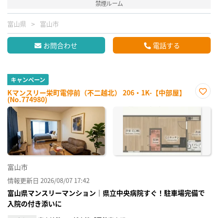
禁煙ルーム
富山県
富山市
お問合わせ
電話する
キャンペーン
Kマンスリー栄町電停前（不二越北） 206・1K-【中部屋】
(No.774980)
お気
に入
り登
録
富山市
情報更新日 2026/08/07 17:42
富山県マンスリーマンション｜県立中央病院すぐ！駐車場完備で
入院の付き添いに