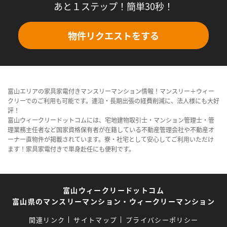
あと１ステップ！簡単30秒！
物件リクエストをする
富山エリアの家具家電付きマンスリーマンション情報！マンスリー＋ウィー
クリーでのご利用も可能です。連泊・長期出張の経費削減に、法人様にも大好
評！
富山ウィークリードットコムには、宅地建物取引士・マンション管理士・管
理業務主任者など国家資格保有者が在籍している不動産管理会社や不動産オ
ーナー直物件が掲載されています。寮・社宅として安心してご利用いただけ
ます！家具家電付きで単身赴任にも便利です。
富山ウィークリードットコム
富山県のマンスリーマンション・ウィークリーマンション
関連リンク
サイトマップ
プライバシーポリシー