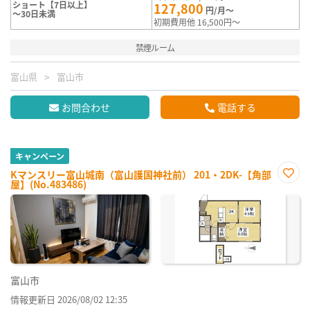
ショート【7日以上】
127,800
円/月～
～30日未満
初期費用他 16,500円～
禁煙ルーム
富山県
富山市
お問合わせ
電話する
キャンペーン
Kマンスリー富山城南（富山護国神社前） 201・2DK-【角部
屋】(No.483486)
お気
に入
り登
録
富山市
情報更新日 2026/08/02 12:35