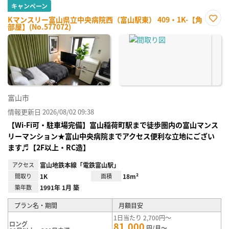
キャンペーン
Kマンスリー富山県立中央病院西（富山駅東） 409・1K-【角
部屋】(No.577072)
お気
に入
り登
録
富山市
情報更新日 2026/08/02 09:38
【Wi-Fi可・駐車場完備】富山稲荷町駅まで徒歩圏内の富山マンス
リーマンション★富山中央病院までアクセス便利な立地にござい
ます♬【2F以上・RC造】
アクセス
富山地鉄本線「電鉄富山駅」
間取り
1K
面積
18m²
築年数
1991年 1月 築
プラン名・期間
月額目安
1日当たり 2,700円～
ロング
81,000
円/月～