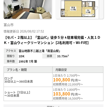
録
富山市
情報更新日 2026/08/02 17:52
【セパ・２階以上】「富山IC」徒歩５分🚶駐車場完備・人気１Ｄ
Ｋ・富山ウィークリーマンション【2名利用可・Wi-Fi可】
アクセス
富山地鉄不二越上滝「南富山駅」
間取り
1DK
面積
33.75m²
築年数
1991年 7月 築
プラン名・期間
月額目安
1日当たり 2,700円～
ロング
100,800
円/月～
30日以上～360日未満
初期費用他 22,000円～
1日当たり 2,800円～
ショート【7日以上】
103,800
円/月～
～30日未満
初期費用他 16,500円～