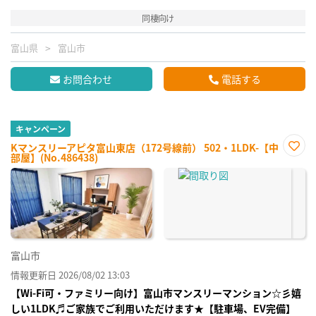
同棲向け
富山県
富山市
お問合わせ
電話する
キャンペーン
Kマンスリーアピタ富山東店（172号線前） 502・1LDK-【中
部屋】(No.486438)
お気
に入
り登
録
富山市
情報更新日 2026/08/02 13:03
【Wi-Fi可・ファミリー向け】富山市マンスリーマンション☆彡嬉
しい1LDK♬ご家族でご利用いただけます★【駐車場、EV完備】