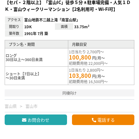
【セパ・２階以上】「富山IC」徒歩５分🚶駐車場完備・人気１Ｄ
Ｋ・富山ウィークリーマンション【2名利用可・Wi-Fi可】
アクセス
富山地鉄不二越上滝「南富山駅」
間取り
1DK
面積
33.75m²
築年数
1991年 7月 築
プラン名・期間
月額目安
1日当たり 2,700円～
ロング
100,800
円/月～
30日以上～360日未満
初期費用他 22,000円～
1日当たり 2,800円～
ショート【7日以上】
103,800
円/月～
～30日未満
初期費用他 16,500円～
同棲向け
富山県
富山市
お問合わせ
電話する