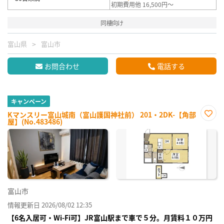
初期費用他 16,500円～
同棲向け
富山県
富山市
お問合わせ
電話する
キャンペーン
Kマンスリー富山城南（富山護国神社前） 201・2DK-【角部
屋】(No.483486)
お気
に入
り登
録
富山市
情報更新日 2026/08/02 12:35
【6名入居可・Wi-Fi可】JR富山駅まで車で５分。月賃料１０万円