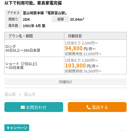
以下で利用可能。家具家電完備
アクセス
富山地鉄本線「電鉄富山駅」
間取り
2DK
面積
35.64m²
築年数
1991年 4月 築
プラン名・期間
月額目安
1日当たり 2,500円～
ロング
94,800
円/月～
30日以上～360日未満
初期費用他 22,000円～
1日当たり 2,800円～
ショート【7日以上】
103,800
円/月～
～30日未満
初期費用他 16,500円～
同棲向け
富山県
富山市
お問合わせ
電話する
キャンペーン