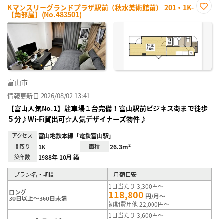
Kマンスリーグランドプラザ駅前（秋水美術館前） 201・1K-
【角部屋】(No.483501)
お気
に入
り登
録
富山市
情報更新日 2026/08/02 13:41
【富山人気No.1】駐車場１台完備！富山駅前ビジネス街まで徒歩
５分♪Wi-Fi貸出可☆人気デザイナーズ物件♪
アクセス
富山地鉄本線「電鉄富山駅」
間取り
1K
面積
26.3m²
築年数
1988年 10月 築
プラン名・期間
月額目安
1日当たり 3,300円～
ロング
118,800
円/月～
30日以上～360日未満
初期費用他 22,000円～
1日当たり 3,600円～