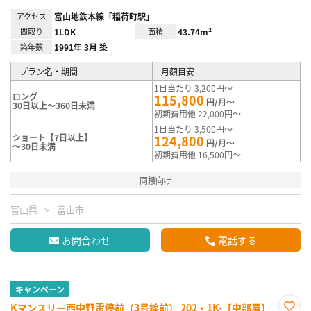
アクセス
富山地鉄本線「稲荷町駅」
間取り
1LDK
面積
43.74m²
築年数
1991年 3月 築
プラン名・期間
月額目安
1日当たり 3,200円～
ロング
115,800
円/月～
30日以上～360日未満
初期費用他 22,000円～
1日当たり 3,500円～
ショート【7日以上】
124,800
円/月～
～30日未満
初期費用他 16,500円～
同棲向け
富山県
富山市
お問合わせ
電話する
キャンペーン
Kマンスリー西中野電停前（3号線前） 202・1K-【中部屋】