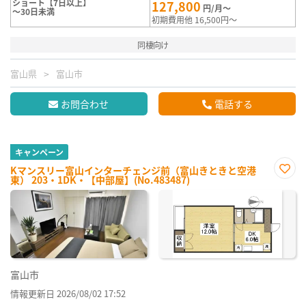
ショート【7日以上】
127,800
円/月～
～30日未満
初期費用他 16,500円～
同棲向け
富山県
富山市
お問合わせ
電話する
キャンペーン
Kマンスリー富山インターチェンジ前（富山きときと空港
東） 203・1DK・【中部屋】(No.483487)
お気
に入
り登
録
富山市
情報更新日 2026/08/02 17:52