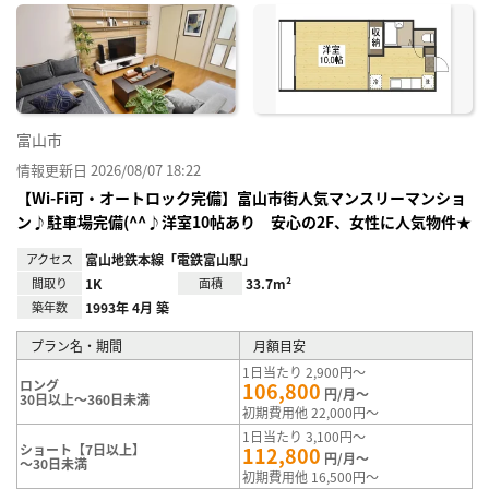
に入
り登
録
富山市
情報更新日 2026/08/07 18:22
【Wi-Fi可・オートロック完備】富山市街人気マンスリーマンショ
ン♪駐車場完備(^^♪洋室10帖あり 安心の2F、女性に人気物件★
アクセス
富山地鉄本線「電鉄富山駅」
間取り
1K
面積
33.7m²
築年数
1993年 4月 築
プラン名・期間
月額目安
1日当たり 2,900円～
ロング
106,800
円/月～
30日以上～360日未満
初期費用他 22,000円～
1日当たり 3,100円～
ショート【7日以上】
112,800
円/月～
～30日未満
初期費用他 16,500円～