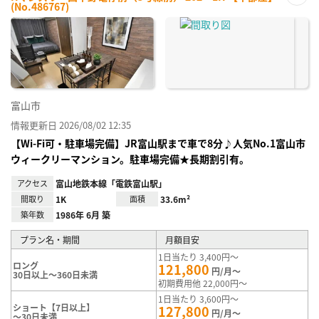
(No.486767)
お気
に入
り登
録
富山市
情報更新日 2026/08/02 12:35
【Wi-Fi可・駐車場完備】JR富山駅まで車で8分♪人気No.1富山市
ウィークリーマンション。駐車場完備★長期割引有。
アクセス
富山地鉄本線「電鉄富山駅」
間取り
1K
面積
33.6m²
築年数
1986年 6月 築
プラン名・期間
月額目安
1日当たり 3,400円～
ロング
121,800
円/月～
30日以上～360日未満
初期費用他 22,000円～
1日当たり 3,600円～
ショート【7日以上】
127,800
円/月～
～30日未満