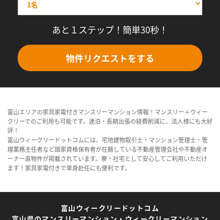
あと１ステップ！簡単30秒！
物件リクエストをする
富山エリアの家具家電付きマンスリーマンション情報！マンスリー＋ウィー
クリーでのご利用も可能です。連泊・長期出張の経費削減に、法人様にも大好
評！
富山ウィークリードットコムには、宅地建物取引士・マンション管理士・管
理業務主任者など国家資格保有者が在籍している不動産管理会社や不動産オ
ーナー直物件が掲載されています。寮・社宅として安心してご利用いただけ
ます！家具家電付きで単身赴任にも便利です。
富山ウィークリードットコム
富山県のマンスリーマンション・ウィークリーマンション