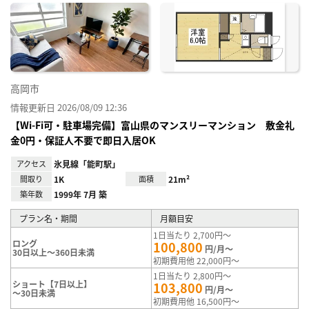
に入
り登
録
高岡市
情報更新日 2026/08/09 12:36
【Wi-Fi可・駐車場完備】富山県のマンスリーマンション 敷金礼
金0円・保証人不要で即日入居OK
アクセス
氷見線「能町駅」
間取り
1K
面積
21m²
築年数
1999年 7月 築
プラン名・期間
月額目安
1日当たり 2,700円～
ロング
100,800
円/月～
30日以上～360日未満
初期費用他 22,000円～
1日当たり 2,800円～
ショート【7日以上】
103,800
円/月～
～30日未満
初期費用他 16,500円～