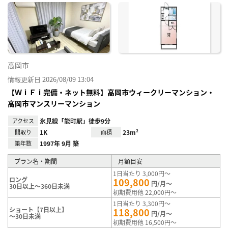
に入
り登
録
高岡市
情報更新日 2026/08/09 13:04
【ＷｉＦｉ完備・ネット無料】高岡市ウィークリーマンション・
高岡市マンスリーマンション
アクセス
氷見線「能町駅」徒歩9分
間取り
1K
面積
23m²
築年数
1997年 9月 築
プラン名・期間
月額目安
1日当たり 3,000円～
ロング
109,800
円/月～
30日以上～360日未満
初期費用他 22,000円～
1日当たり 3,300円～
ショート【7日以上】
118,800
円/月～
～30日未満
初期費用他 16,500円～