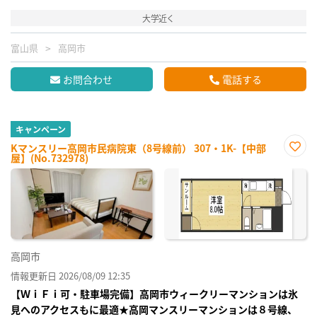
大学近く
富山県
高岡市
お問合わせ
電話する
キャンペーン
Kマンスリー高岡市民病院東（8号線前） 307・1K-【中部
屋】(No.732978)
お気
に入
り登
録
高岡市
情報更新日 2026/08/09 12:35
【ＷｉＦｉ可・駐車場完備】高岡市ウィークリーマンションは氷
見へのアクセスもに最適★高岡マンスリーマンションは８号線、