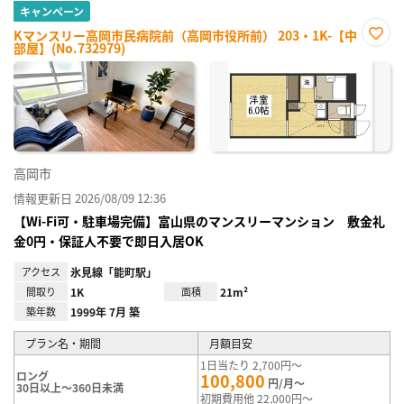
キャンペーン
Kマンスリー高岡市民病院前（高岡市役所前） 203・1K-【中
部屋】(No.732979)
お気
に入
り登
録
高岡市
情報更新日 2026/08/09 12:36
【Wi-Fi可・駐車場完備】富山県のマンスリーマンション 敷金礼
金0円・保証人不要で即日入居OK
アクセス
氷見線「能町駅」
間取り
1K
面積
21m²
築年数
1999年 7月 築
プラン名・期間
月額目安
1日当たり 2,700円～
ロング
100,800
円/月～
30日以上～360日未満
初期費用他 22,000円～