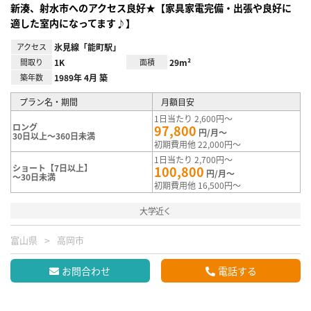
新湊、射水市へのアクセス良好★【家具家電完備・出張や良好に
適した室内になってます♪】
アクセス
氷見線「能町駅」
間取り
1K
面積
29m²
築年数
1989年 4月 築
プラン名・期間
月額目安
1日当たり 2,600円～
ロング
97,800
円/月～
30日以上～360日未満
初期費用他 22,000円～
1日当たり 2,700円～
ショート【7日以上】
100,800
円/月～
～30日未満
初期費用他 16,500円～
大学近く
富山県
高岡市
お問合わせ
電話する