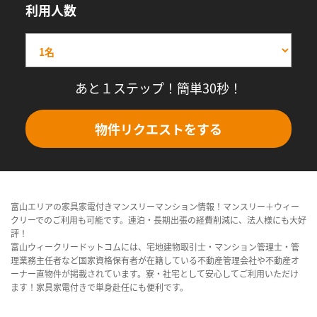
利用人数
あと１ステップ！簡単30秒！
物件リクエストをする
富山エリアの家具家電付きマンスリーマンション情報！マンスリー＋ウィー
クリーでのご利用も可能です。連泊・長期出張の経費削減に、法人様にも大好
評！
富山ウィークリードットコムには、宅地建物取引士・マンション管理士・管
理業務主任者など国家資格保有者が在籍している不動産管理会社や不動産オ
ーナー直物件が掲載されています。寮・社宅として安心してご利用いただけ
ます！家具家電付きで単身赴任にも便利です。