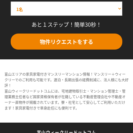
あと１ステップ！簡単30秒！
物件リクエストをする
富山エリアの家具家電付きマンスリーマンション情報！マンスリー＋ウィー
クリーでのご利用も可能です。連泊・長期出張の経費削減に、法人様にも大好
評！
富山ウィークリードットコムには、宅地建物取引士・マンション管理士・管
理業務主任者など国家資格保有者が在籍している不動産管理会社や不動産オ
ーナー直物件が掲載されています。寮・社宅として安心してご利用いただけ
ます！家具家電付きで単身赴任にも便利です。
富山ウィークリードットコム