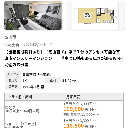
に入
り登
録
富山市
情報更新日 2026/08/09 10:54
【出張長期割引あり】「富山西IC」車で７分のアクセス可能な富
山市マンスリーマンション 洋室は10帖もある広さがあるWi-Fi
完備のお部屋
アクセス
高山本線「千里駅」
間取り
1K
面積
34.42m²
築年数
1995年 4月 築
プラン名・期間
月額目安
1日当たり 3,000円～
ロング
109,800
円/月～
30日以上～360日未満
初期費用他 22,000円～
1日当たり 3,300円～
ショート【7日以上】
118,800
円/月～
～30日未満