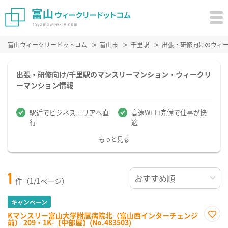
富山ウィークリードットコム
富山市
千里駅
出張・研修向けのウィ
出張・研修向け/千里駅のマンスリーマンション・ウィークリ
ーマンション情報
駅近でビジネスエリアへ直
高速Wi-Fi完備で仕事が快
行
適
もっと見る
1
件（1/1ページ）
キャンペーン
Kマンスリー富山大学附属病院北（富山西インターチェンジ
前） 209・1K-【中部屋】(No.483503)
お気