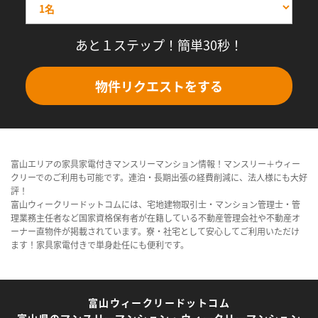
あと１ステップ！簡単30秒！
物件リクエストをする
富山エリアの家具家電付きマンスリーマンション情報！マンスリー＋ウィー
クリーでのご利用も可能です。連泊・長期出張の経費削減に、法人様にも大好
評！
富山ウィークリードットコムには、宅地建物取引士・マンション管理士・管
理業務主任者など国家資格保有者が在籍している不動産管理会社や不動産オ
ーナー直物件が掲載されています。寮・社宅として安心してご利用いただけ
ます！家具家電付きで単身赴任にも便利です。
富山ウィークリードットコム
富山県のマンスリーマンション・ウィークリーマンション