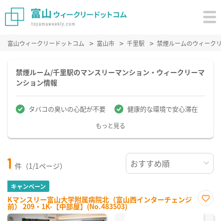
富山ウィークリードットコム
富山市
千里駅
禁煙ルームのウィーク
禁煙ルーム/千里駅のマンスリーマンション・ウィークリーマ
ンション情報
タバコの臭いの心配が不要
健康的な環境で安心滞在
もっと見る
1
件（1/1ページ）
キャンペーン
Kマンスリー富山大学附属病院北（富山西インターチェンジ
前） 209・1K-【中部屋】(No.483503)
お気
に入