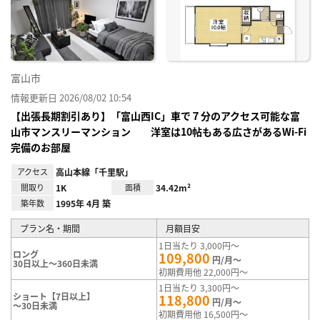
り登
録
富山市
情報更新日 2026/08/02 10:54
【出張長期割引あり】「富山西IC」車で７分のアクセス可能な富
山市マンスリーマンション 洋室は10帖もある広さがあるWi-Fi
完備のお部屋
アクセス
高山本線「千里駅」
間取り
1K
面積
34.42m²
築年数
1995年 4月 築
プラン名・期間
月額目安
1日当たり 3,000円～
ロング
109,800
円/月～
30日以上～360日未満
初期費用他 22,000円～
1日当たり 3,300円～
ショート【7日以上】
118,800
円/月～
～30日未満
初期費用他 16,500円～