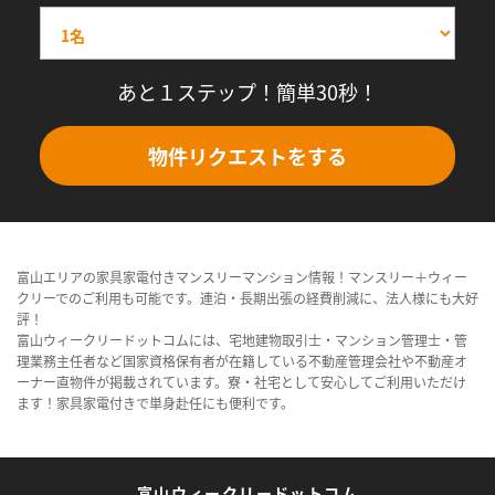
あと１ステップ！簡単30秒！
物件リクエストをする
富山エリアの家具家電付きマンスリーマンション情報！マンスリー＋ウィー
クリーでのご利用も可能です。連泊・長期出張の経費削減に、法人様にも大好
評！
富山ウィークリードットコムには、宅地建物取引士・マンション管理士・管
理業務主任者など国家資格保有者が在籍している不動産管理会社や不動産オ
ーナー直物件が掲載されています。寮・社宅として安心してご利用いただけ
ます！家具家電付きで単身赴任にも便利です。
富山ウィークリードットコム