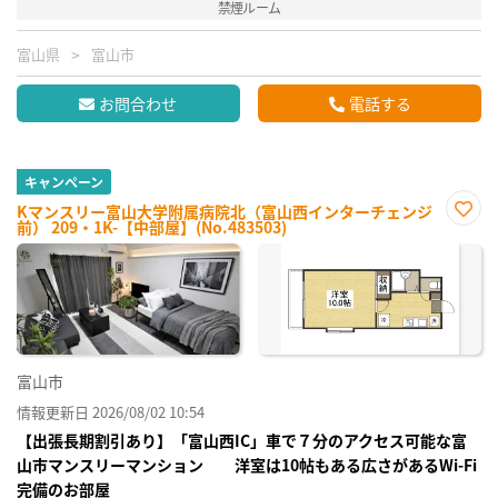
禁煙ルーム
富山県
富山市
お問合わせ
電話する
キャンペーン
Kマンスリー富山大学附属病院北（富山西インターチェンジ
前） 209・1K-【中部屋】(No.483503)
お気
に入
り登
録
富山市
情報更新日 2026/08/02 10:54
【出張長期割引あり】「富山西IC」車で７分のアクセス可能な富
山市マンスリーマンション 洋室は10帖もある広さがあるWi-Fi
完備のお部屋