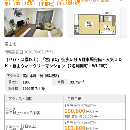
東） 203・1DK・【中部屋】(No.483487)
お気
に入
り登
録
富山市
情報更新日 2026/08/02 17:52
【セパ・２階以上】「富山IC」徒歩５分🚶駐車場完備・人気１Ｄ
Ｋ・富山ウィークリーマンション【2名利用可・Wi-Fi可】
アクセス
高山本線「婦中鵜坂駅」
間取り
1DK
面積
33.75m²
築年数
1991年 7月 築
プラン名・期間
月額目安
1日当たり 2,700円～
ロング
100,800
円/月～
30日以上～360日未満
初期費用他 22,000円～
1日当たり 2,800円～
ショート【7日以上】
103,800
円/月～
～30日未満