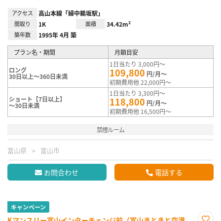
アクセス
高山本線「婦中鵜坂駅」
間取り
1K
面積
34.42m²
築年数
1995年 4月 築
プラン名・期間
月額目安
1日当たり 3,000円～
ロング
109,800
円/月～
30日以上～360日未満
初期費用他 22,000円～
1日当たり 3,300円～
ショート【7日以上】
118,800
円/月～
～30日未満
初期費用他 16,500円～
禁煙ルーム
富山県
富山市
お問合わせ
電話する
キャンペーン
Kマンスリー富山インターチェンジ前（富山きときと空港