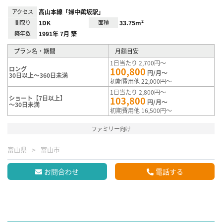
アクセス
高山本線「婦中鵜坂駅」
間取り
1DK
面積
33.75m²
築年数
1991年 7月 築
プラン名・期間
月額目安
1日当たり 2,700円～
ロング
100,800
円/月～
30日以上～360日未満
初期費用他 22,000円～
1日当たり 2,800円～
ショート【7日以上】
103,800
円/月～
～30日未満
初期費用他 16,500円～
ファミリー向け
富山県
富山市
お問合わせ
電話する