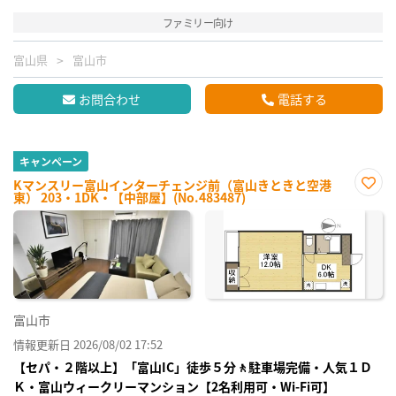
ファミリー向け
富山県
富山市
お問合わせ
電話する
キャンペーン
Kマンスリー富山インターチェンジ前（富山きときと空港
東） 203・1DK・【中部屋】(No.483487)
お気
に入
り登
録
富山市
情報更新日 2026/08/02 17:52
【セパ・２階以上】「富山IC」徒歩５分🚶駐車場完備・人気１Ｄ
Ｋ・富山ウィークリーマンション【2名利用可・Wi-Fi可】