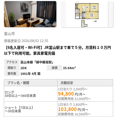
に入
り登
録
富山市
情報更新日 2026/08/02 12:35
【6名入居可・Wi-Fi可】JR富山駅まで車で５分。月賃料１０万円
以下で利用可能。家具家電完備
アクセス
高山本線「婦中鵜坂駅」
間取り
2DK
面積
35.64m²
築年数
1991年 4月 築
プラン名・期間
月額目安
1日当たり 2,500円～
ロング
94,800
円/月～
30日以上～360日未満
初期費用他 22,000円～
1日当たり 2,800円～
ショート【7日以上】
103,800
円/月～
～30日未満
初期費用他 16,500円～