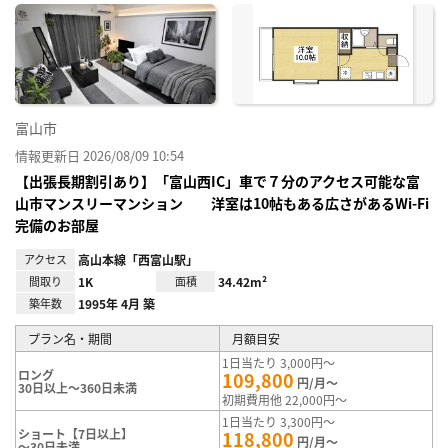
に入
り登
録
富山市
情報更新日 2026/08/09 10:54
【出張長期割引あり】「富山西IC」車で７分のアクセス可能な富
山市マンスリーマンション 洋室は10帖もある広さがあるWi-Fi
完備のお部屋
アクセス
高山本線「西富山駅」
間取り
1K
面積
34.42m²
築年数
1995年 4月 築
プラン名・期間
月額目安
1日当たり 3,000円～
ロング
109,800
円/月～
30日以上～360日未満
初期費用他 22,000円～
1日当たり 3,300円～
ショート【7日以上】
118,800
円/月～
～30日未満