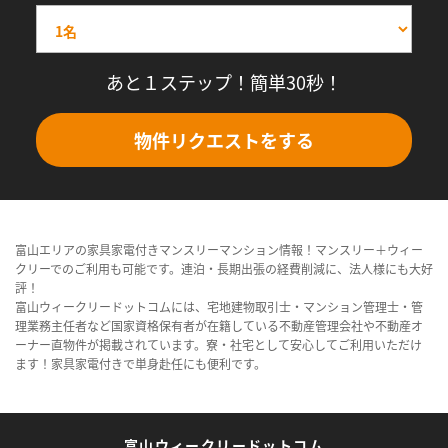
あと１ステップ！簡単30秒！
物件リクエストをする
富山エリアの家具家電付きマンスリーマンション情報！マンスリー＋ウィー
クリーでのご利用も可能です。連泊・長期出張の経費削減に、法人様にも大好
評！
富山ウィークリードットコムには、宅地建物取引士・マンション管理士・管
理業務主任者など国家資格保有者が在籍している不動産管理会社や不動産オ
ーナー直物件が掲載されています。寮・社宅として安心してご利用いただけ
ます！家具家電付きで単身赴任にも便利です。
富山ウィークリードットコム