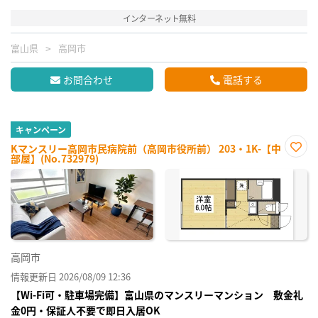
インターネット無料
富山県
高岡市
お問合わせ
電話する
キャンペーン
Kマンスリー高岡市民病院前（高岡市役所前） 203・1K-【中
部屋】(No.732979)
お気
に入
り登
録
高岡市
情報更新日 2026/08/09 12:36
【Wi-Fi可・駐車場完備】富山県のマンスリーマンション 敷金礼
金0円・保証人不要で即日入居OK