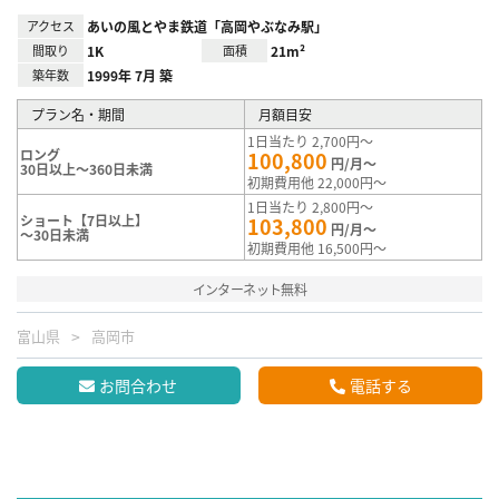
アクセス
あいの風とやま鉄道「高岡やぶなみ駅」
間取り
1K
面積
21m²
築年数
1999年 7月 築
プラン名・期間
月額目安
1日当たり 2,700円～
ロング
100,800
円/月～
30日以上～360日未満
初期費用他 22,000円～
1日当たり 2,800円～
ショート【7日以上】
103,800
円/月～
～30日未満
初期費用他 16,500円～
インターネット無料
富山県
高岡市
お問合わせ
電話する