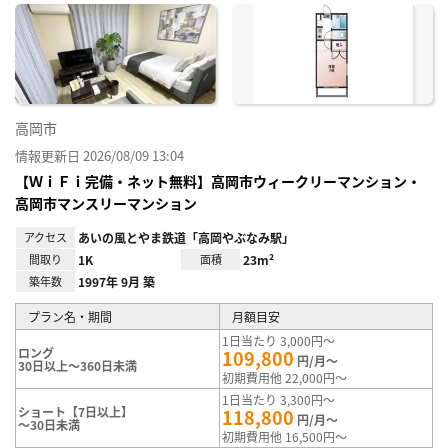
に入
り登
録
高岡市
情報更新日 2026/08/09 13:04
【ＷｉＦｉ完備・ネット無料】高岡市ウィークリーマンション・
高岡市マンスリーマンション
アクセス
あいの風とやま鉄道「高岡やぶなみ駅」
間取り
1K
面積
23m²
築年数
1997年 9月 築
プラン名・期間
月額目安
1日当たり 3,000円～
ロング
109,800
円/月～
30日以上～360日未満
初期費用他 22,000円～
1日当たり 3,300円～
ショート【7日以上】
118,800
円/月～
～30日未満
初期費用他 16,500円～